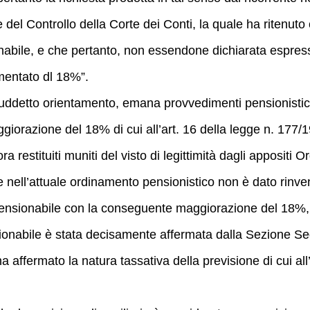
ne del Controllo della Corte dei Conti, la quale ha ritenu
nabile, e che pertanto, non essendone dichiarata espress
mentato dl 18%”.
suddetto orientamento, emana provvedimenti pensionistici 
razione del 18% di cui all’art. 16 della legge n. 177/1976
 restituiti muniti del visto di legittimità dagli appositi O
a che nell’attuale ordinamento pensionistico non è dato ri
pensionabile con la conseguente maggiorazione del 18%, 
sionabile è stata decisamente affermata dalla Sezione Se
 affermato la natura tassativa della previsione di cui all