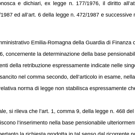
sca e dichiari, ex legge n. 177/1976, il diritto all’
/1987 ed all’art. 6 della legge n. 472/1987 e successive mod
o Amministrativo Emilia-Romagna della Guardia di Finanza
76, concernente la determinazione della base pensionabile
i della retribuzione espressamente indicate nelle singol
ncito nel comma secondo, dell’articolo in esame, nella
 relativa norma di legge non stabilisca espressamente che
, si rileva che l’art. 1, comma 9, della legge n. 468 del
ciscono l’inserimento nella base pensionabile ulteriorm
ertanto la richiesta prodotta in tal senso dal ricorrente