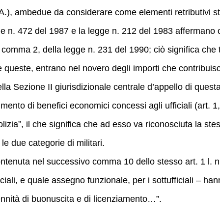
.I.A.), ambedue da considerare come elementi retributivi st
ge n. 472 del 1987 e la legge n. 212 del 1983 affermano ch
4, comma 2, della legge n. 231 del 1990; ciò significa che
 queste, entrano nel novero degli importi che contribuisc
lla Sezione II giurisdizionale centrale d’appello di ques
ento di benefici economici concessi agli ufficiali (art. 1
izia”, il che significa che ad esso va riconosciuta la stes
le due categorie di militari.
enuta nel successivo comma 10 dello stesso art. 1 l. n. 4
iali, e quale assegno funzionale, per i sottufficiali – han
dennità di buonuscita e di licenziamento…”.