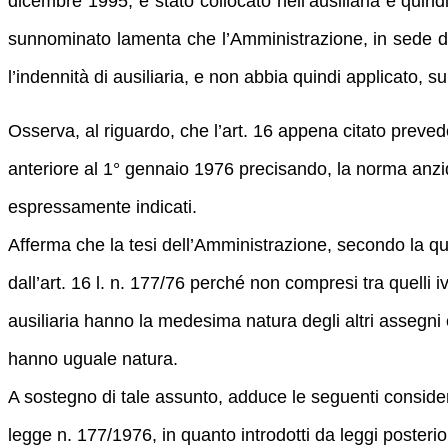
dicembre 1995, è stato collocato nell’ausiliaria e quind
sunnominato lamenta che l’Amministrazione, in sede di 
l’indennità di ausiliaria, e non abbia quindi applicato, 
Osserva, al riguardo, che l’art. 16 appena citato preve
anteriore al 1° gennaio 1976 precisando, la norma anzide
espressamente indicati.
Afferma che la tesi dell’Amministrazione, secondo la qua
dall’art. 16 l. n. 177/76 perché non compresi tra quelli i
ausiliaria hanno la medesima natura degli altri assegni 
hanno uguale natura.
A sostegno di tale assunto, adduce le seguenti considera
legge n. 177/1976, in quanto introdotti da leggi posterior