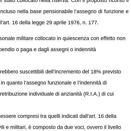
stato collocato nella riserva. Con il proposto ricorso il
incluso nella base pensionabile l’assegno di funzione e
l’art. 16 della legge
29 aprile 1976, n. 177.
sonale militare collocato in quiescenza con effetto non
ipendio o paga e dagli assegni o indennità
arebbero suscettibili dell’incremento del 18% previsto
, in quanto l’assegno funzionale e l’indennità di
tribuzione individuale di anzianità (R.I.A.) di cui
sere compresi tra quelli indicati dall’art. 16 della
li e militari, è composto da due voci, ovvero il livello