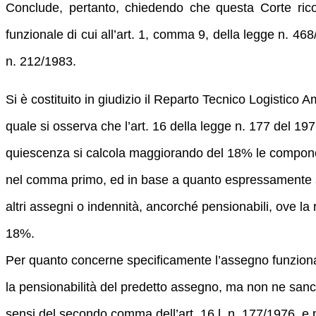
Conclude, pertanto, chiedendo che questa Corte ricono
funzionale di cui all’art. 1, comma 9, della legge n. 468
n. 212/1983.
Si è costituito in giudizio il Reparto Tecnico Logistic
quale si osserva che l’art. 16 della legge n. 177 del 19
quiescenza si calcola maggiorando del 18% le component
nel comma primo, ed in base a quanto espressamente sa
altri assegni o indennità, ancorché pensionabili, ove la
18%.
Per quanto concerne specificamente l’assegno funzionale
la pensionabilità del predetto assegno, ma non ne san
sensi del secondo comma dell’art. 16 l. n. 177/1976, e p