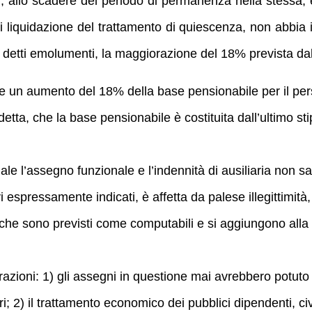
i, allo scadere del periodo di permanenza nella stessa, è 
liquidazione del trattamento di quiescenza, non abbia 
su detti emolumenti, la maggiorazione del 18% prevista dal
de un aumento del 18% della base pensionabile per il per
tta, che la base pensionabile è costituita dall’ultimo st
le l’assegno funzionale e l’indennità di ausiliaria non s
vi espressamente indicati, è affetta da palese illegittimità
che sono previsti come computabili e si aggiungono alla re
zioni: 1) gli assegni in questione mai avrebbero potuto es
i; 2) il trattamento economico dei pubblici dipendenti, civi