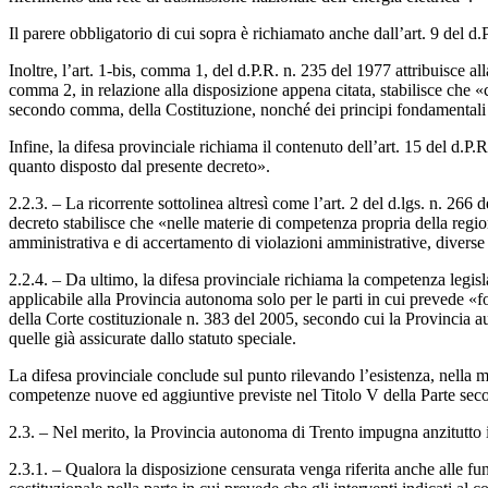
Il parere obbligatorio di cui sopra è richiamato anche dall’art. 9 del d
Inoltre, l’art. 1-bis, comma 1, del d.P.R. n. 235 del 1977 attribuisce al
comma 2, in relazione alla disposizione appena citata, stabilisce che «c
secondo comma, della Costituzione, nonché dei principi fondamentali de
Infine, la difesa provinciale richiama il contenuto dell’art. 15 del d.P
quanto disposto dal presente decreto».
2.2.3. – La ricorrente sottolinea altresì come l’art. 2 del d.lgs. n. 26
decreto stabilisce che «nelle materie di competenza propria della regio
amministrativa e di accertamento di violazioni amministrative, diverse d
2.2.4. – Da ultimo, la difesa provinciale richiama la competenza legisl
applicabile alla Provincia autonoma solo per le parti in cui prevede «fo
della Corte costituzionale n. 383 del 2005, secondo cui la Provincia a
quelle già assicurate dallo statuto speciale.
La difesa provinciale conclude sul punto rilevando l’esistenza, nella ma
competenze nuove ed aggiuntive previste nel Titolo V della Parte seco
2.3. – Nel merito, la Provincia autonoma di Trento impugna anzitutto il
2.3.1. – Qualora la disposizione censurata venga riferita anche alle funzi