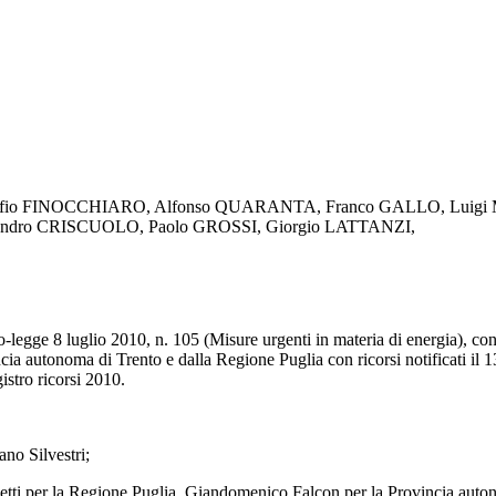
i : Alfio FINOCCHIARO, Alfonso QUARANTA, Franco GALLO, Lui
ndro CRISCUOLO, Paolo GROSSI, Giorgio LATTANZI,
eto-legge 8 luglio 2010, n. 105 (Misure urgenti in materia di energia), co
autonoma di Trento e dalla Regione Puglia con ricorsi notificati il 13, il
istro ricorsi 2010.
ano Silvestri;
tti per la Regione Puglia, Giandomenico Falcon per la Provincia autono