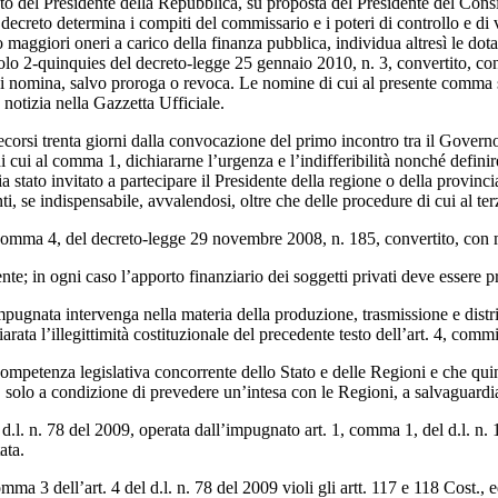
eto del Presidente della Repubblica, su proposta del Presidente del Consi
creto determina i compiti del commissario e i poteri di controllo e di vi
maggiori oneri a carico della finanza pubblica, individua altresì le dota
icolo 2-quinquies del decreto-legge 25 gennaio 2010, n. 3, convertito, co
o di nomina, salvo proroga o revoca. Le nomine di cui al presente comma 
 notizia nella Gazzetta Ufficiale.
corsi trenta giorni dalla convocazione del primo incontro tra il Governo 
i cui al comma 1, dichiararne l’urgenza e l’indifferibilità nonché defini
ia stato invitato a partecipare il Presidente della regione o della provin
i, se indispensabile, avvalendosi, oltre che delle procedure di cui al te
20, comma 4, del decreto-legge 29 novembre 2008, n. 185, convertito, con
nte; in ogni caso l’apporto finanziario dei soggetti privati deve essere p
impugnata intervenga nella materia della produzione, trasmissione e distr
rata l’illegittimità costituzionale del precedente testo dell’art. 4, commi 
ompetenza legislativa concorrente dello Stato e delle Regioni e che quindi
va, solo a condizione di prevedere un’intesa con le Regioni, a salvaguardia
 d.l. n. 78 del 2009, operata dall’impugnato art. 1, comma 1, del d.l. n
ata.
ma 3 dell’art. 4 del d.l. n. 78 del 2009 violi gli artt. 117 e 118 Cost., e