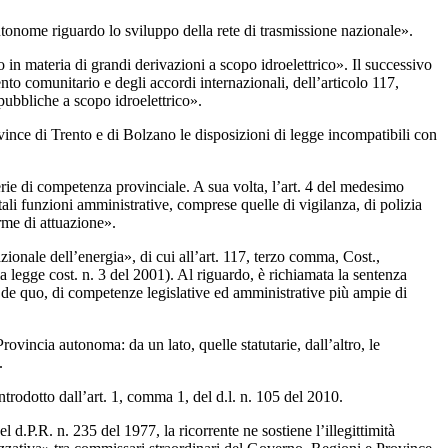
autonome riguardo lo sviluppo della rete di trasmissione nazionale».
o in materia di grandi derivazioni a scopo idroelettrico». Il successivo
nto comunitario e degli accordi internazionali, dell’articolo 117,
pubbliche a scopo idroelettrico».
ovince di Trento e di Bolzano le disposizioni di legge incompatibili con
terie di competenza provinciale. A sua volta, l’art. 4 del medesimo
ali funzioni amministrative, comprese quelle di vigilanza, di polizia
orme di attuazione».
zionale dell’energia», di cui all’art. 117, terzo comma, Cost.,
a legge cost. n. 3 del 2001). Al riguardo, è richiamata la sentenza
o de quo, di competenze legislative ed amministrative più ampie di
ovincia autonoma: da un lato, quelle statutarie, dall’altro, le
.
trodotto dall’art. 1, comma 1, del d.l. n. 105 del 2010.
l d.P.R. n. 235 del 1977, la ricorrente ne sostiene l’illegittimità