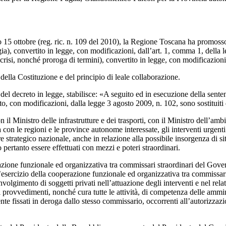
o 15 ottobre (reg. ric. n. 109 del 2010), la Regione Toscana ha promosso 
ia), convertito in legge, con modificazioni, dall’art. 1, comma 1, della 
icrisi, nonché proroga di termini), convertito in legge, con modificazioni
della Costituzione e del principio di leale collaborazione.
 del decreto in legge, stabilisce: «A seguito ed in esecuzione della sent
to, con modificazioni, dalla legge 3 agosto 2009, n. 102, sono sostituiti 
 Ministro delle infrastrutture e dei trasporti, con il Ministro dell’ambien
con le regioni e le province autonome interessate, gli interventi urgenti e
e strategico nazionale, anche in relazione alla possibile insorgenza di si
ertanto essere effettuati con mezzi e poteri straordinari.
razione funzionale ed organizzativa tra commissari straordinari del Gov
r l’esercizio della cooperazione funzionale ed organizzativa tra commissa
nvolgimento di soggetti privati nell’attuazione degli interventi e nel relat
e i provvedimenti, nonché cura tutte le attività, di competenza delle ammi
 fissati in deroga dallo stesso commissario, occorrenti all’autorizzazione