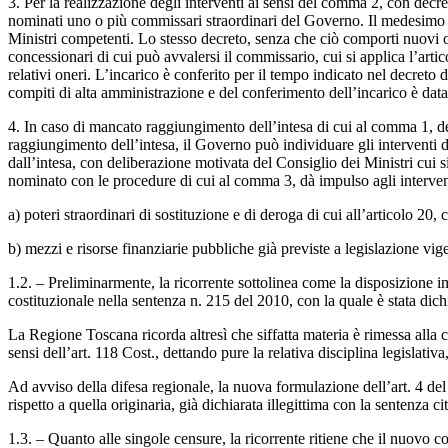
3. Per la realizzazione degli interventi ai sensi del comma 2, con decr
nominati uno o più commissari straordinari del Governo. Il medesimo de
Ministri competenti. Lo stesso decreto, senza che ciò comporti nuovi o 
concessionari di cui può avvalersi il commissario, cui si applica l’art
relativi oneri. L’incarico è conferito per il tempo indicato nel decret
compiti di alta amministrazione e del conferimento dell’incarico è data
4. In caso di mancato raggiungimento dell’intesa di cui al comma 1, de
raggiungimento dell’intesa, il Governo può individuare gli interventi d
dall’intesa, con deliberazione motivata del Consiglio dei Ministri cui s
nominato con le procedure di cui al comma 3, dà impulso agli intervent
a) poteri straordinari di sostituzione e di deroga di cui all’articolo 
b) mezzi e risorse finanziarie pubbliche già previste a legislazione vige
1.2. – Preliminarmente, la ricorrente sottolinea come la disposizione 
costituzionale nella sentenza n. 215 del 2010, con la quale è stata dichia
La Regione Toscana ricorda altresì che siffatta materia è rimessa alla c
sensi dell’art. 118 Cost., dettando pure la relativa disciplina legislati
Ad avviso della difesa regionale, la nuova formulazione dell’art. 4 del
rispetto a quella originaria, già dichiarata illegittima con la sentenza cit
1.3. – Quanto alle singole censure, la ricorrente ritiene che il nuovo com