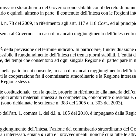
ommissario straordinario del Governo sono stabiliti con il decreto di no
rio e quindi, almeno in parte, il contenuto dell’intesa con le Regioni in
 n. 78 del 2009, in riferimento agli artt. 117 e 118 Cost., ed al principi
ta al Governo – in caso di mancato raggiungimento dell’intesa entro il
mità della previsione del termine indicato. In particolare, l’individuazion
ibile il raggiungimento dell’intesa nei trenta giorni stabiliti. L’entità d
e, dei tempi che consentono ad ogni singola Regione di partecipare in m
– nella parte in cui consente, in caso di mancato raggiungimento dell’int
anti la cooperazione fra il commissario straordinario e la Regione interessa
 Regione stessa.
e costituzionale, con la quale, proprio in riferimento alla materia dell’en
ici ambiti materiali rimessi alla competenza, concorrente o residuale, de
ali (sono richiamate le sentenze n. 383 del 2005 e n. 303 del 2003).
o dall’art. 1, comma 1, del d.l. n. 105 del 2010, è impugnato dalla Regio
aggiungimento dell’intesa, l’azione del commissario straordinario del Gov
ali interessati, emana gli atti e i provvedimenti, nonché cura tutte le a