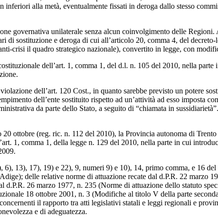
n inferiori alla metà, eventualmente fissati in deroga dallo stesso commis
ne governativa unilaterale senza alcun coinvolgimento delle Regioni. A
ari di sostituzione e deroga di cui all’articolo 20, comma 4, del decret
ti-crisi il quadro strategico nazionale), convertito in legge, con modific
costituzionale dell’art. 1, comma 1, del d.l. n. 105 del 2010, nella parte 
azione.
iolazione dell’art. 120 Cost., in quanto sarebbe previsto un potere sostitu
dempimento dell’ente sostituito rispetto ad un’attività ad esso imposta co
inistrativa da parte dello Stato, a seguito di “chiamata in sussidiarietà
o 20 ottobre (reg. ric. n. 112 del 2010), la Provincia autonoma di Trento
’art. 1, comma 1, della legge n. 129 del 2010, nella parte in cui introduce
 2009.
5), 6), 13), 17), 19) e 22), 9, numeri 9) e 10), 14, primo comma, e 16 d
o Adige); delle relative norme di attuazione recate dal d.P.R. 22 marzo 1
al d.P.R. 26 marzo 1977, n. 235 (Norme di attuazione dello statuto speci
tituzionale 18 ottobre 2001, n. 3 (Modifiche al titolo V della parte secon
ncernenti il rapporto tra atti legislativi statali e leggi regionali e provi
agionevolezza e di adeguatezza.