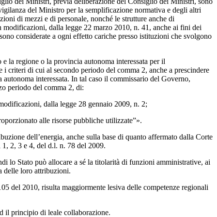
glio dei Ministri, previa deliberazione del Consiglio dei Ministri, sono
gilanza del Ministro per la semplificazione normativa e degli altri
zioni di mezzi e di personale, nonché le strutture anche di
n modificazioni, dalla legge 22 marzo 2010, n. 41, anche ai fini dei
sono considerate a ogni effetto cariche presso istituzioni che svolgono
e la regione o la provincia autonoma interessata per il
re i criteri di cui al secondo periodo del comma 2, anche a prescindere
cia autonoma interessata. In tal caso il commissario del Governo,
rzo periodo del comma 2, di:
 modificazioni, dalla legge 28 gennaio 2009, n. 2;
roporzionato alle risorse pubbliche utilizzate”».
ibuzione dell’energia, anche sulla base di quanto affermato dalla Corte
1, 2, 3 e 4, del d.l. n. 78 del 2009.
 lo Stato può allocare a sé la titolarità di funzioni amministrative, ai
 delle loro attribuzioni.
. 105 del 2010, risulta maggiormente lesiva delle competenze regionali
d il principio di leale collaborazione.