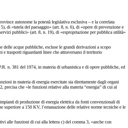
rovince autonome la potestà legislativa esclusiva – e la correlata
. 5), di «tutela del paesaggio» (art. 8, n. 6), di «opere di prevenzione e
servizi pubblici» (art. 8, n. 19), di «espropriazione per pubblica utilità»
ione delle acque pubbliche, escluse le grandi derivazioni a scopo
e trasporti riguardanti linee che attraversano il territorio
.P.R. n. 381 del 1974, in materia di urbanistica e di opere pubbliche, ed
nzioni in materia di energia esercitate sia direttamente dagli organi
a 2, precisa che «le funzioni relative alla materia “energia” di cui al
i impianti di produzione di energia elettrica da fonti convenzionali di
ione superiore a 150 KV, l’emanazione delle relative norme tecniche e le
ivi alle funzioni di cui alla lettera c) del comma 3, «anche con