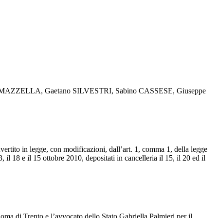
gi MAZZELLA, Gaetano SILVESTRI, Sabino CASSESE, Giuseppe
nvertito in legge, con modificazioni, dall’art. 1, comma 1, della legge
 18 e il 15 ottobre 2010, depositati in cancelleria il 15, il 20 ed il
ma di Trento e l’avvocato dello Stato Gabriella Palmieri per il