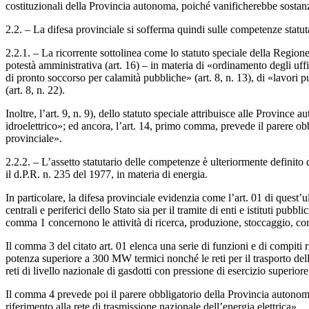
costituzionali della Provincia autonoma, poiché vanificherebbe sostanz
2.2. – La difesa provinciale si sofferma quindi sulle competenze statut
2.2.1. – La ricorrente sottolinea come lo statuto speciale della Regione
potestà amministrativa (art. 16) – in materia di «ordinamento degli uffici
di pronto soccorso per calamità pubbliche» (art. 8, n. 13), di «lavori pub
(art. 8, n. 22).
Inoltre, l’art. 9, n. 9), dello statuto speciale attribuisce alle Provin
idroelettrico»; ed ancora, l’art. 14, primo comma, prevede il parere obb
provinciale».
2.2.2. – L’assetto statutario delle competenze è ulteriormente definito d
il d.P.R. n. 235 del 1977, in materia di energia.
In particolare, la difesa provinciale evidenzia come l’art. 01 di quest’
centrali e periferici dello Stato sia per il tramite di enti e istituti pub
comma 1 concernono le attività di ricerca, produzione, stoccaggio, co
Il comma 3 del citato art. 01 elenca una serie di funzioni e di compiti ri
potenza superiore a 300 MW termici nonché le reti per il trasporto dell
reti di livello nazionale di gasdotti con pressione di esercizio superiore 
Il comma 4 prevede poi il parere obbligatorio della Provincia autonoma 
riferimento alla rete di trasmissione nazionale dell’energia elettrica».