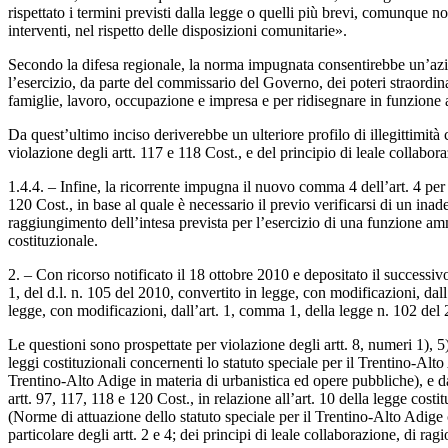
rispettato i termini previsti dalla legge o quelli più brevi, comunque no
interventi, nel rispetto delle disposizioni comunitarie».
Secondo la difesa regionale, la norma impugnata consentirebbe un’azio
l’esercizio, da parte del commissario del Governo, dei poteri straordin
famiglie, lavoro, occupazione e impresa e per ridisegnare in funzione an
Da quest’ultimo inciso deriverebbe un ulteriore profilo di illegittimità 
violazione degli artt. 117 e 118 Cost., e del principio di leale collabor
1.4.4. – Infine, la ricorrente impugna il nuovo comma 4 dell’art. 4 per v
120 Cost., in base al quale è necessario il previo verificarsi di un ina
raggiungimento dell’intesa prevista per l’esercizio di una funzione amm
costituzionale.
2. – Con ricorso notificato il 18 ottobre 2010 e depositato il successiv
1, del d.l. n. 105 del 2010, convertito in legge, con modificazioni, dall
legge, con modificazioni, dall’art. 1, comma 1, della legge n. 102 del
Le questioni sono prospettate per violazione degli artt. 8, numeri 1), 
leggi costituzionali concernenti lo statuto speciale per il Trentino-Alt
Trentino-Alto Adige in materia di urbanistica ed opere pubbliche), e d
artt. 97, 117, 118 e 120 Cost., in relazione all’art. 10 della legge cos
(Norme di attuazione dello statuto speciale per il Trentino-Alto Adige co
particolare degli artt. 2 e 4; dei principi di leale collaborazione, di r