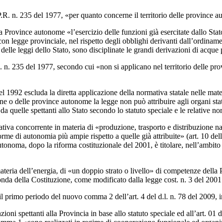
.P.R. n. 235 del 1977, «per quanto concerne il territorio delle province 
la Province autonome «l’esercizio delle funzioni già esercitate dallo Stat
on legge provinciale, nel rispetto degli obblighi derivanti dall’ordiname
lle leggi dello Stato, sono disciplinate le grandi derivazioni di acque 
.R. n. 235 del 1977, secondo cui «non si applicano nel territorio delle pr
6 del 1992 escluda la diretta applicazione della normativa statale nelle ma
ne o delle province autonome la legge non può attribuire agli organi stat
a quelle spettanti allo Stato secondo lo statuto speciale e le relative n
ativa concorrente in materia di «produzione, trasporto e distribuzione na
rme di autonomia più ampie rispetto a quelle già attribuite» (art. 10 dell
utonoma, dopo la riforma costituzionale del 2001, è titolare, nell’ambit
teria dell’energia, di «un doppio strato o livello» di competenze della Pr
nda della Costituzione, come modificato dalla legge cost. n. 3 del 2001
 primo periodo del nuovo comma 2 dell’art. 4 del d.l. n. 78 del 2009, in
oni spettanti alla Provincia in base allo statuto speciale ed all’art. 01 de