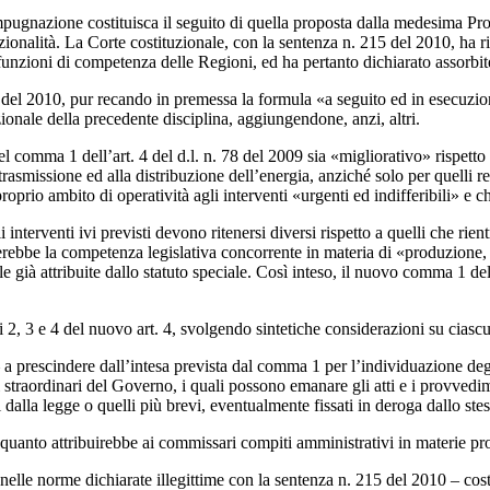
ugnazione costituisca il seguito di quella proposta dalla medesima Provin
uzionalità. La Corte costituzionale, con la sentenza n. 215 del 2010, ha 
di funzioni di competenza delle Regioni, ed ha pertanto dichiarato assorbite
05 del 2010, pur recando in premessa la formula «a seguito ed in esecuzi
uzionale della precedente disciplina, aggiungendone, anzi, altri.
del comma 1 dell’art. 4 del d.l. n. 78 del 2009 sia «migliorativo» rispetto
asmissione ed alla distribuzione dell’energia, anziché solo per quelli rela
roprio ambito di operatività agli interventi «urgenti ed indifferibili» e 
i interventi ivi previsti devono ritenersi diversi rispetto a quelli che ri
derebbe la competenza legislativa concorrente in materia di «produzione, 
 già attribuite dallo statuto speciale. Così inteso, il nuovo comma 1 de
mi 2, 3 e 4 del nuovo art. 4, svolgendo sintetiche considerazioni su ciascu
 – a prescindere dall’intesa prevista dal comma 1 per l’individuazione de
 straordinari del Governo, i quali possono emanare gli atti e i provvedim
 dalla legge o quelli più brevi, eventualmente fissati in deroga dallo st
uanto attribuirebbe ai commissari compiti amministrativi in materie pro
elle norme dichiarate illegittime con la sentenza n. 215 del 2010 – cost