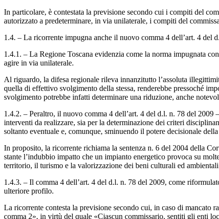
In particolare, è contestata la previsione secondo cui i compiti del c
autorizzato a predeterminare, in via unilaterale, i compiti del commissa
1.4. – La ricorrente impugna anche il nuovo comma 4 dell’art. 4 del d.l.
1.4.1. – La Regione Toscana evidenzia come la norma impugnata consen
agire in via unilaterale.
Al riguardo, la difesa regionale rileva innanzitutto l’assoluta illegitti
quella di effettivo svolgimento della stessa, renderebbe pressoché imposs
svolgimento potrebbe infatti determinare una riduzione, anche notevol
1.4.2. – Peraltro, il nuovo comma 4 dell’art. 4 del d.l. n. 78 del 2009 
interventi da realizzare, sia per la determinazione dei criteri disciplin
soltanto eventuale e, comunque, sminuendo il potere decisionale della
In proposito, la ricorrente richiama la sentenza n. 6 del 2004 della Cort
stante l’indubbio impatto che un impianto energetico provoca su moltepl
territorio, il turismo e la valorizzazione dei beni culturali ed ambient
1.4.3. – Il comma 4 dell’art. 4 del d.l. n. 78 del 2009, come riformulat
ulteriore profilo.
La ricorrente contesta la previsione secondo cui, in caso di mancato r
comma 2», in virtù del quale «Ciascun commissario, sentiti gli enti loc