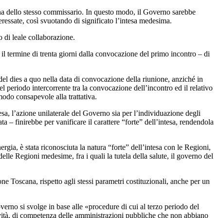
mina dello stesso commissario. In questo modo, il Governo sarebbe
teressate, così svuotando di significato l’intesa medesima.
o di leale collaborazione.
 termine di trenta giorni dalla convocazione del primo incontro – di
e del dies a quo nella data di convocazione della riunione, anziché in
el periodo intercorrente tra la convocazione dell’incontro ed il relativo
odo consapevole alla trattativa.
esa, l’azione unilaterale del Governo sia per l’individuazione degli
ta – finirebbe per vanificare il carattere “forte” dell’intesa, rendendola
ergia, è stata riconosciuta la natura “forte” dell’intesa con le Regioni,
lle Regioni medesime, fra i quali la tutela della salute, il governo del
ne Toscana, rispetto agli stessi parametri costituzionali, anche per un
erno si svolge in base alle «procedure di cui al terzo periodo del
ttività, di competenza delle amministrazioni pubbliche che non abbiano