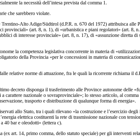
ialmente la necessità dell’intesa prevista dal comma 1.
arie che sarebbero violate.
 Trentino-Alto Adige/Südtirol (d.P.R. n. 670 del 1972) attribuisca alle P
 provinciali» (art. 8, n. 1), di «urbanistica e piani regolatori» (art. 8, n
blici di interesse provinciale» (art. 8, n. 17), di «assunzione diretta di 
ce autonome la competenza legislativa concorrente in materia di «utilizzaz
ligatorio della Provincia «per le concessioni in materia di comunicazioni 
alle relative norme di attuazione, fra le quali la ricorrente richiama il d
ultimo decreto disponga il trasferimento alle Province autonome delle «fu
blici a carattere nazionale o sovraprovinciale»; lo stesso articolo, al comm
nservazione, trasporto e distribuzione di qualunque forma di energia».
servati allo Stato, tra i quali rilevano «la costruzione e l’esercizio degl
’energia elettrica costituenti la rete di trasmissione nazionale con tens
a 40 bar e oleodotti» (lettera c).
(ex art. 14, primo comma, dello statuto speciale) per gli interventi relat