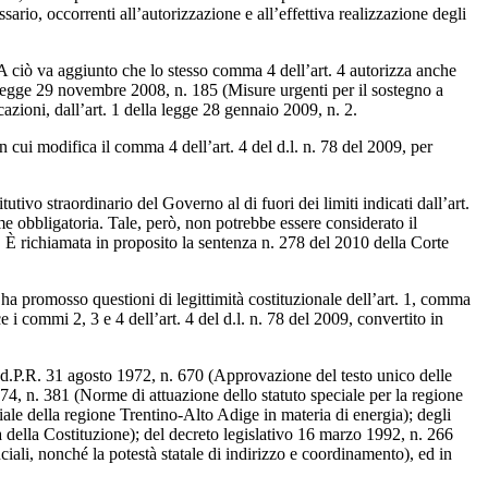
sario, occorrenti all’autorizzazione e all’effettiva realizzazione degli
 ciò va aggiunto che lo stesso comma 4 dell’art. 4 autorizza anche
o-legge 29 novembre 2008, n. 185 (Misure urgenti per il sostegno a
azioni, dall’art. 1 della legge 28 gennaio 2009, n. 2.
in cui modifica il comma 4 dell’art. 4 del d.l. n. 78 del 2009, per
tivo straordinario del Governo al di fuori dei limiti indicati dall’art.
me obbligatoria. Tale, però, non potrebbe essere considerato il
”. È richiamata in proposito la sentenza n. 278 del 2010 della Corte
 ha promosso questioni di legittimità costituzionale dell’art. 1, comma
 i commi 2, 3 e 4 dell’art. 4 del d.l. n. 78 del 2009, convertito in
el d.P.R. 31 agosto 1972, n. 670 (Approvazione del testo unico delle
974, n. 381 (Norme di attuazione dello statuto speciale per la regione
ale della regione Trentino-Alto Adige in materia di energia); degli
da della Costituzione); del decreto legislativo 16 marzo 1992, n. 266
nciali, nonché la potestà statale di indirizzo e coordinamento), ed in