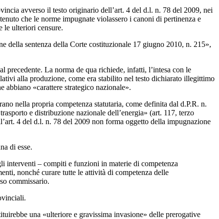
cia avverso il testo originario dell’art. 4 del d.l. n. 78 del 2009, nei
ritenuto che le norme impugnate violassero i canoni di pertinenza e
 le ulteriori censure.
one della sentenza della Corte costituzionale 17 giugno 2010, n. 215»,
 al precedente. La norma de qua richiede, infatti, l’intesa con le
tivi alla produzione, come era stabilito nel testo dichiarato illegittimo
che abbiano «carattere strategico nazionale».
entrano nella propria competenza statutaria, come definita dal d.P.R. n.
trasporto e distribuzione nazionale dell’energia» (art. 117, terzo
ll’art. 4 del d.l. n. 78 del 2009 non forma oggetto della impugnazione
na di esse.
gli interventi – compiti e funzioni in materie di competenza
enti, nonché curare tutte le attività di competenza delle
esso commissario.
vinciali.
ituirebbe una «ulteriore e gravissima invasione» delle prerogative