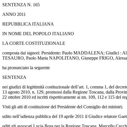
SENTENZA N. 165
ANNO 2011
REPUBBLICA ITALIANA
IN NOME DEL POPOLO ITALIANO
LA CORTE COSTITUZIONALE
composta dai signori: Presidente: Paolo MADDALENA; Giudic
TESAURO, Paolo Maria NAPOLITANO, Giuseppe FRIGO, Alessa
ha pronunciato la seguente
SENTENZA
nei giudizi di legittimità costituzionale dell’art. 1, comma 1, del decr
13 agosto 2010, n. 129, promossi dalla Regione Toscana, dalla Provincia 
22 ottobre 2010 ed iscritti rispettivamente ai nn. 109, 112 e 115 del reg
Visti gli atti di costituzione del Presidente del Consiglio dei ministri;
udito nell’udienza pubblica del 19 aprile 2011 il Giudice relatore Gaet
uditi gli avvocati Lucia Bora per la Regione Toscana, Marcello Cecche