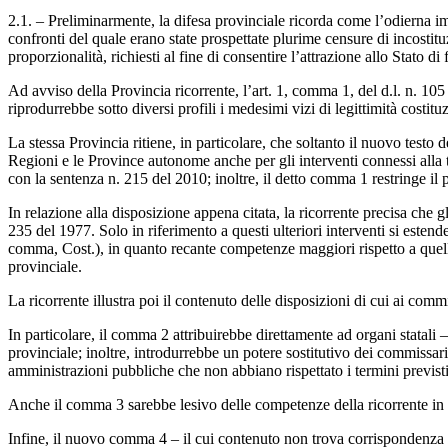
2.1. – Preliminarmente, la difesa provinciale ricorda come l’odierna imp
confronti del quale erano state prospettate plurime censure di incostit
proporzionalità, richiesti al fine di consentire l’attrazione allo Stato 
Ad avviso della Provincia ricorrente, l’art. 1, comma 1, del d.l. n. 1
riprodurrebbe sotto diversi profili i medesimi vizi di legittimità costit
La stessa Provincia ritiene, in particolare, che soltanto il nuovo testo 
Regioni e le Province autonome anche per gli interventi connessi alla tr
con la sentenza n. 215 del 2010; inoltre, il detto comma 1 restringe il p
In relazione alla disposizione appena citata, la ricorrente precisa che gl
235 del 1977. Solo in riferimento a questi ulteriori interventi si esten
comma, Cost.), in quanto recante competenze maggiori rispetto a quelle
provinciale.
La ricorrente illustra poi il contenuto delle disposizioni di cui ai com
In particolare, il comma 2 attribuirebbe direttamente ad organi statali
provinciale; inoltre, introdurrebbe un potere sostitutivo dei commissari
amministrazioni pubbliche che non abbiano rispettato i termini previsti
Anche il comma 3 sarebbe lesivo delle competenze della ricorrente in q
Infine, il nuovo comma 4 – il cui contenuto non trova corrispondenza n