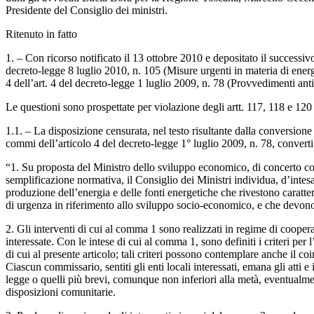
Presidente del Consiglio dei ministri.
Ritenuto in fatto
1. – Con ricorso notificato il 13 ottobre 2010 e depositato il successiv
decreto-legge 8 luglio 2010, n. 105 (Misure urgenti in materia di energ
4 dell’art. 4 del decreto-legge 1 luglio 2009, n. 78 (Provvedimenti ant
Le questioni sono prospettate per violazione degli artt. 117, 118 e 120 
1.1. – La disposizione censurata, nel testo risultante dalla conversione
commi dell’articolo 4 del decreto-legge 1° luglio 2009, n. 78, converti
“1. Su proposta del Ministro dello sviluppo economico, di concerto con il
semplificazione normativa, il Consiglio dei Ministri individua, d’intesa 
produzione dell’energia e delle fonti energetiche che rivestono caratter
di urgenza in riferimento allo sviluppo socio-economico, e che devono p
2. Gli interventi di cui al comma 1 sono realizzati in regime di coope
interessate. Con le intese di cui al comma 1, sono definiti i criteri pe
di cui al presente articolo; tali criteri possono contemplare anche il coi
Ciascun commissario, sentiti gli enti locali interessati, emana gli atti 
legge o quelli più brevi, comunque non inferiori alla metà, eventualmente
disposizioni comunitarie.