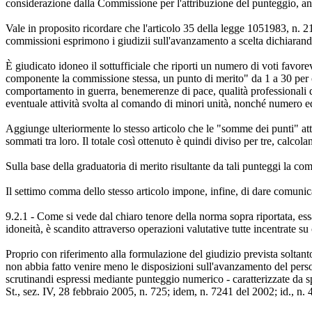
considerazione dalla Commissione per l'attribuzione del punteggio, anc
Vale in proposito ricordare che l'articolo 35 della legge 1051983, n. 2
commissioni esprimono i giudizii sull'avanzamento a scelta dichiarando
È giudicato idoneo il sottufficiale che riporti un numero di voti favorev
componente la commissione stessa, un punto di merito" da 1 a 30 per ognu
comportamento in guerra, benemerenze di pace, qualità professionali dim
eventuale attività svolta al comando di minori unità, nonché numero ed i
Aggiunge ulteriormente lo stesso articolo che le "somme dei punti" attri
sommati tra loro. Il totale così ottenuto è quindi diviso per tre, calcol
Sulla base della graduatoria di merito risultante da tali punteggi la c
Il settimo comma dello stesso articolo impone, infine, di dare comunica
9.2.1 - Come si vede dal chiaro tenore della norma sopra riportata, ess
idoneità, è scandito attraverso operazioni valutative tutte incentrate su
Proprio con riferimento alla formulazione del giudizio prevista soltanto
non abbia fatto venire meno le disposizioni sull'avanzamento del person
scrutinandi espressi mediante punteggio numerico - caratterizzate da spe
St., sez. IV, 28 febbraio 2005, n. 725; idem, n. 7241 del 2002; id., n. 