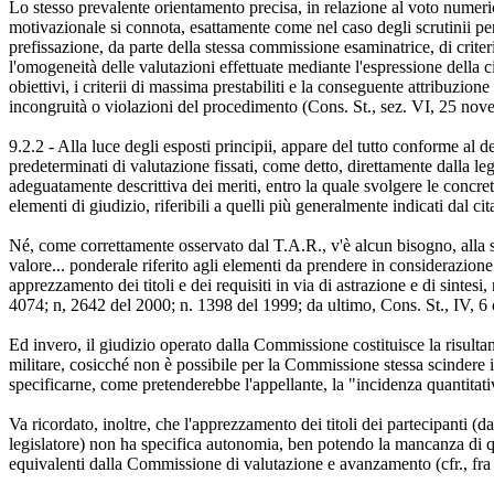
Lo stesso prevalente orientamento precisa, in relazione al voto numeric
motivazionale si connota, esattamente come nel caso degli scrutinii per 
prefissazione, da parte della stessa commissione esaminatrice, di crit
l'omogeneità delle valutazioni effettuate mediante l'espressione della ci
obiettivi, i criterii di massima prestabiliti e la conseguente attribuzion
incongruità o violazioni del procedimento (Cons. St., sez. VI, 25 no
9.2.2 - Alla luce degli esposti principii, appare del tutto conforme al de
predeterminati di valutazione fissati, come detto, direttamente dalla le
adeguatamente descrittiva dei meriti, entro la quale svolgere le concret
elementi di giudizio, riferibili a quelli più generalmente indicati dal ci
Né, come correttamente osservato dal T.A.R., v'è alcun bisogno, alla 
valore... ponderale riferito agli elementi da prendere in considerazione
apprezzamento dei titoli e dei requisiti in via di astrazione e di sintes
4074; n, 2642 del 2000; n. 1398 del 1999; da ultimo, Cons. St., IV, 6 
Ed invero, il giudizio operato dalla Commissione costituisce la risultan
militare, cosicché non è possibile per la Commissione stessa scindere i 
specificarne, come pretenderebbe l'appellante, la "incidenza quantitati
Va ricordato, inoltre, che l'apprezzamento dei titoli dei partecipanti 
legislatore) non ha specifica autonomia, ben potendo la mancanza di qual
equivalenti dalla Commissione di valutazione e avanzamento (cfr., fra 