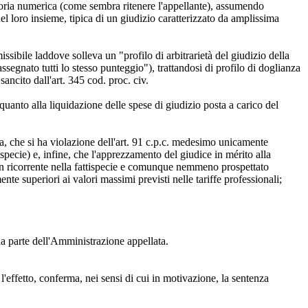
toria numerica (come sembra ritenere l'appellante), assumendo
el loro insieme, tipica di un giudizio caratterizzato da amplissima
sibile laddove solleva un "profilo di arbitrarietà del giudizio della
segnato tutti lo stesso punteggio"), trattandosi di profilo di doglianza
ancito dall'art. 345 cod. proc. civ.
quanto alla liquidazione delle spese di giudizio posta a carico del
nza, che si ha violazione dell'art. 91 c.p.c. medesimo unicamente
specie) e, infine, che l'apprezzamento del giudice in mérito alla
non ricorrente nella fattispecie e comunque nemmeno prospettato
te superiori ai valori massimi previsti nelle tariffe professionali;
da parte dell'Amministrazione appellata.
l'effetto, conferma, nei sensi di cui in motivazione, la sentenza