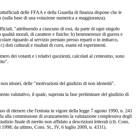
sottufficiali delle FFAA e della Guardia di finanza dispone che le
to (sulla base di una votazione numerica a maggioranza).
ficiali, "attribuendo a ciascuno di essi, da parte di ogni singolo
 qualità morali, di carattere e fisiche; b) benemerenze di guerra e
olare riguardo al servizio prestato presso reparti o in imbarco,
 doti culturali e risultati di corsi, esami ed esperimenti.
ero dei votanti e i relativi quozienti, calcolati al centesimo, sono
ito".
 non idonei, delle "motivazioni del giudizio di non idoneità".
to valutativo, il quale, superata la fase preliminare del giudizio di
so di ritenere che l'entrata in vigore della legge 7 agosto 1990, n. 241
affida alla commissione di avanzamento la valutazione complessiva degli
dizio finale di merito non affidato a descrizioni letterali (cfr. Cons.
l 1998; da ultimo, Cons. St., IV, 6 luglio 2009, n. 4331).