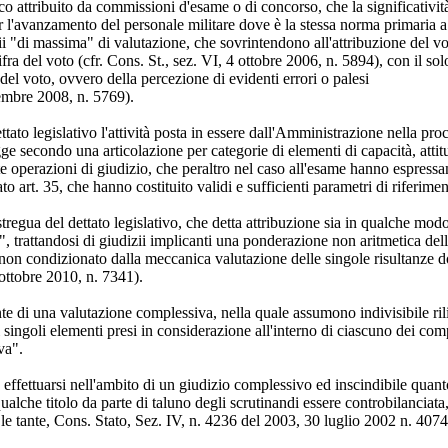
o attribuito da commissioni d'esame o di concorso, che la significatività 
l'avanzamento del personale militare dove è la stessa norma primaria a fi
erii "di massima" di valutazione, che sovrintendono all'attribuzione del
fra del voto (cfr. Cons. St., sez. VI, 4 ottobre 2006, n. 5894), con il sol
e del voto, ovvero della percezione di evidenti errori o palesi
vembre 2008, n. 5769).
ttato legislativo l'attività posta in essere dall'Amministrazione nella pro
gge secondo una articolazione per categorie di elementi di capacità, attitu
e operazioni di giudizio, che peraltro nel caso all'esame hanno espressame
tato art. 35, che hanno costituito validi e sufficienti parametri di riferi
stregua del dettato legislativo, che detta attribuzione sia in qualche 
", trattandosi di giudizii implicanti una ponderazione non aritmetica dell
i, non condizionato dalla meccanica valutazione delle singole risultanze d
ottobre 2010, n. 7341).
te di una valutazione complessiva, nella quale assumono indivisibile rili
singoli elementi presi in considerazione all'interno di ciascuno dei compl
va".
(da effettuarsi nell'ambito di un giudizio complessivo ed inscindibile qu
che titolo da parte di taluno degli scrutinandi essere controbilanciata, a
le tante, Cons. Stato, Sez. IV, n. 4236 del 2003, 30 luglio 2002 n. 407