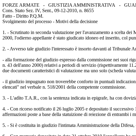
FORZE ARMATE - GIUSTIZIA AMMINISTRATIVA - GUAR
Cons. Stato Sez. IV, Sent., 09-12-2010, n. 8655
Fatto - Diritto P.Q.M.
Svolgimento del processo - Motivi della decisione
1. - Scrutinato in seconda valutazione per l'avanzamento a scelta dei 
2000, l'odierno appellante è stato giudicato idoneo ed inserito, col 
2. - Avverso tale giudizio l'interessato è insorto davanti al Tribunale
- alla formazione del giudizio espresso dalla commissione nei suoi rig
n. 43 dell'anno 2000) relativi a periodi di servizio (rispettivamente 
due documenti caratteristici di valutazione ma uno solo (scheda valuta
- il giudizio impugnato non troverebbe conforto in puntuali indicazioni,
elencati" nel verbale n. 518/2001 della competente commissione.
3. - L'adìto T.A.R., con la sentenza indicata in epigrafe, ha con dovizi
4. - Con ricorso notificato il 26 luglio 2005 e depositato il successivo
affermazioni poste a base della statuizione di reiezione di entrambi i moti
5. - Si è costituita in giudizio l'intimata Amministrazione della Difesa,