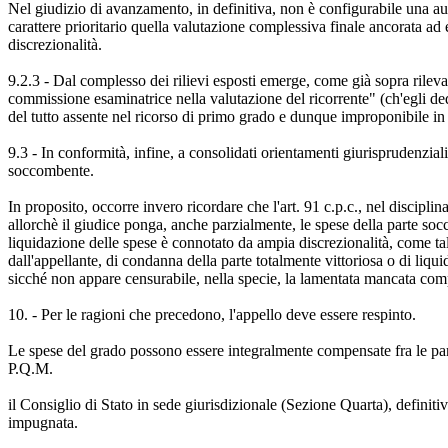
Nel giudizio di avanzamento, in definitiva, non è configurabile una 
carattere prioritario quella valutazione complessiva finale ancorata ad
discrezionalità.
9.2.3 - Dal complesso dei rilievi esposti emerge, come già sopra rileva
commissione esaminatrice nella valutazione del ricorrente" (ch'egli dedu
del tutto assente nel ricorso di primo grado e dunque improponibile in a
9.3 - In conformità, infine, a consolidati orientamenti giurisprudenzial
soccombente.
In proposito, occorre invero ricordare che l'art. 91 c.p.c., nel discipl
allorchè il giudice ponga, anche parzialmente, le spese della parte socc
liquidazione delle spese è connotato da ampia discrezionalità, come ta
dall'appellante, di condanna della parte totalmente vittoriosa o di liqu
sicché non appare censurabile, nella specie, la lamentata mancata com
10. - Per le ragioni che precedono, l'appello deve essere respinto.
Le spese del grado possono essere integralmente compensate fra le parti
P.Q.M.
il Consiglio di Stato in sede giurisdizionale (Sezione Quarta), definiti
impugnata.