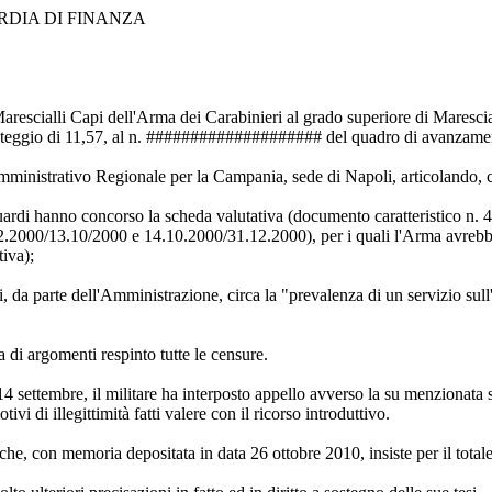
DIA DI FINANZA
Marescialli Capi dell'Arma dei Carabinieri al grado superiore di Marescia
punteggio di 11,57, al n. #################### del quadro di avanzamen
 Amministrativo Regionale per la Campania, sede di Napoli, articolando, c
uardi hanno concorso la scheda valutativa (documento caratteristico n. 4
11.2.2000/13.10/2000 e 14.10.2000/31.12.2000), per i quali l'Arma avrebb
tiva);
 da parte dell'Amministrazione, circa la "prevalenza di un servizio sull'a
a di argomenti respinto tutte le censure.
 14 settembre, il militare ha interposto appello avverso la su menzionata
vi di illegittimità fatti valere con il ricorso introduttivo.
 che, con memoria depositata in data 26 ottobre 2010, insiste per il total