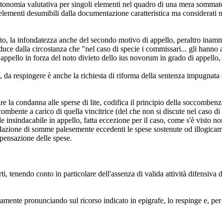
autonomia valutativa per singoli elementi nel quadro di una mera somma
 elementi desumibili dalla documentazione caratteristica ma considerati n
to, la infondatezza anche del secondo motivo di appello, peraltro inammis
ce dalla circostanza che "nel caso di specie i commissari... gli hanno as
ppello in forza del noto divieto dello ius novorum in grado di appello, s
i, da respingere è anche la richiesta di riforma della sentenza impugnata 
inare la condanna alle sperse di lite, codifica il principio della soccombe
ombente a carico di quella vincitrice (del che non si discute nel caso di 
le insindacabile in appello, fatta eccezione per il caso, come s'è visto 
idazione di somme palesemente eccedenti le spese sostenute od illogicamen
pensazione delle spese.
, tenendo conto in particolare dell'assenza di valida attività difensiva 
vamente pronunciando sul ricorso indicato in epigrafe, lo respinge e, per 