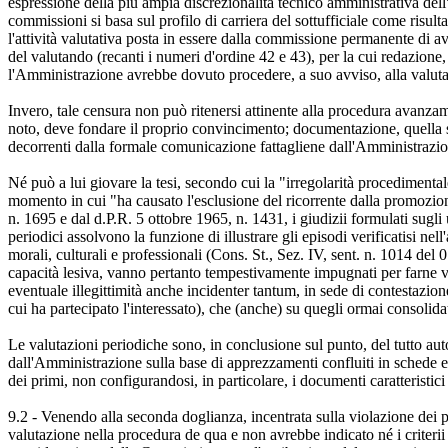
espressione della più ampia discrezionalità tecnico amministrativa dell
commissioni si basa sul profilo di carriera del sottufficiale come risu
l'attività valutativa posta in essere dalla commissione permanente di a
del valutando (recanti i numeri d'ordine 42 e 43), per la cui redazione,
l'Amministrazione avrebbe dovuto procedere, a suo avviso, alla valut
Invero, tale censura non può ritenersi attinente alla procedura avanz
noto, deve fondare il proprio convincimento; documentazione, quella so
decorrenti dalla formale comunicazione fattagliene dall'Amministrazio
Né può a lui giovare la tesi, secondo cui la "irregolarità procedimenta
momento in cui "ha causato l'esclusione del ricorrente dalla promozion
n. 1695 e dal d.P.R. 5 ottobre 1965, n. 1431, i giudizii formulati sugli 
periodici assolvono la funzione di illustrare gli episodi verificatisi nel
morali, culturali e professionali (Cons. St., Sez. IV, sent. n. 1014 del
capacità lesiva, vanno pertanto tempestivamente impugnati per farne v
eventuale illegittimità anche incidenter tantum, in sede di contestazi
cui ha partecipato l'interessato), che (anche) su quegli ormai consolidat
Le valutazioni periodiche sono, in conclusione sul punto, del tutto auto
dall'Amministrazione sulla base di apprezzamenti confluiti in schede e r
dei primi, non configurandosi, in particolare, i documenti caratteristi
9.2 - Venendo alla seconda doglianza, incentrata sulla violazione dei pr
valutazione nella procedura de qua e non avrebbe indicato né i criterii di