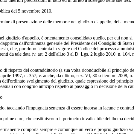
o ulteriori precisazioni in fatto ed in diritto a sostegno delle sue tesi.
pubblica del 5 novembre 2010.
termine di presentazione delle memorie nel giudizio d'appello, della memo
nel giudizio d'appello, è orientamento consolidato quello, per cui non 
dapprima dall'ordinanza generale del Presidente del Consiglio di Stato n.
, questa, che, pur dopo l'entrata in vigore del Codice del processo ammini
ti da tale data (v. art. 2 dell'all.to 3 al D. Lgs. 2 luglio 2010, n. 104, 
di rispetto del contraddittorio (a sua volta riconducibile al principio del
 aprile 1997, n. 357; v. anche, da ultimo, sez. VI, 30 settembre 2008, n
a dell'ordinato svolgimento del giudizio, quale espressione del principi
essuali con congruo anticipo rispetto al passaggio in decisione della cau
o.
ado, tacciando l'impugnata sentenza di essere incorsa in lacune e contrad
n prime cure, che costituiscono il perimetro invalicabile del thema deci
o permanente comporta sempre e comunque un vero e proprio giudizio valu