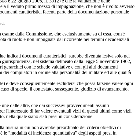
. 308 e 22 giugno 2006, n. 3912) e che la valutazione delle
 rivela il veduto primo mezzo di impugnazione, che non è rivolto avverso
documenti caratteristici facenti parte della documentazione personale
va.
 in esame dalla Commissione, che esclusivamente su di essa, com'è
ota di ruolo e non impugnata dal ricorrente nei termini decadenziali
ue indicati documenti caratteristici, sarebbe divenuta lesiva solo nel
la giurisprudenza, nel sistema delineato dalla legge 5 novembre 1962,
ori gerarchici con le schede valutative e con gli altri documenti
i dei compilatori in ordine alla personalità del militare ed alle qualità
tale) e deve conseguentemente escludersi che possa farsene valere ogni
caso di specie, il contestato, susseguente, giudizio di avanzamento,
e une dalle altre, che dai successivi provvedimenti assunti
l'interessato di far valere eventuali vizii di questi ultimi come vizii
, nella quale siano stati presi in considerazione.
a misura in cui non avrebbe preordinato dei criterii obiettivi di
né le "modalità di incidenza quantitativa" degli aspetti presi in