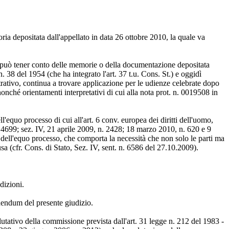
ria depositata dall'appellato in data 26 ottobre 2010, la quale va
si può tener conto delle memorie o della documentazione depositata
 38 del 1954 (che ha integrato l'art. 37 t.u. Cons. St.) e oggidì
strativo, continua a trovare applicazione per le udienze celebrate dopo
nonché orientamenti interpretativi di cui alla nota prot. n. 0019508 in
l'equo processo di cui all'art. 6 conv. europea dei diritti dell'uomo,
. 4699; sez. IV, 21 aprile 2009, n. 2428; 18 marzo 2010, n. 620 e 9
o dell'equo processo, che comporta la necessità che non solo le parti ma
sa (cfr. Cons. di Stato, Sez. IV, sent. n. 6586 del 27.10.2009).
dizioni.
dendum del presente giudizio.
tativo della commissione prevista dall'art. 31 legge n. 212 del 1983 -