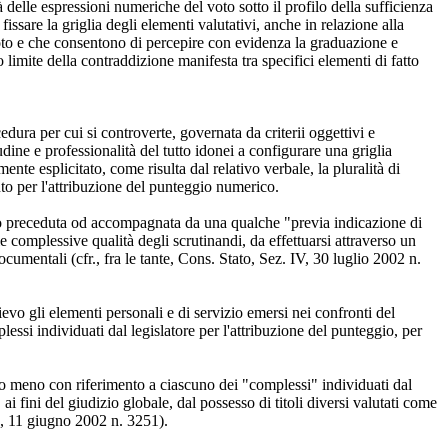
delle espressioni numeriche del voto sotto il profilo della sufficienza
ssare la griglia degli elementi valutativi, anche in relazione alla
 voto e che consentono di percepire con evidenza la graduazione e
o limite della contraddizione manifesta tra specifici elementi di fatto
cedura per cui si controverte, governata da criterii oggettivi e
dine e professionalità del tutto idonei a configurare una griglia
nte esplicitato, come risulta dal relativo verbale, la pluralità di
mento per l'attribuzione del punteggio numerico.
modo preceduta od accompagnata da una qualche "previa indicazione di
e complessive qualità degli scrutinandi, da effettuarsi attraverso un
ocumentali (cfr., fra le tante, Cons. Stato, Sez. IV, 30 luglio 2002 n.
evo gli elementi personali e di servizio emersi nei confronti del
essi individuati dal legislatore per l'attribuzione del punteggio, per
anto meno con riferimento a ciascuno dei "complessi" individuati dal
i fini del giudizio globale, dal possesso di titoli diversi valutati come
4, 11 giugno 2002 n. 3251).