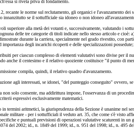
h'essa si rivela priva di fondamento.
12, recante le norme sul reclutamento, gli organici e l'avanzamento dei 
 innanzitutto se il sottufficiale sia idoneo o non idoneo all'avanzamen
oli superiore alla metà dei votanti e, successivamente, valutando i sottuf
na delle tre categorie di titoli indicate nello stesso articolo e cioè: a)
ostrate durante la carriera, specialmente nel grado rivestito, con partic
mportanza degli incarichi ricoperti e delle specializzazioni possedute; c)
buiti per ciascun complesso di elementi valutativi sono divise per il num
ando anche il centesimo e il relativo quoziente costituisce "il punto di mer
ommissione compila, quindi, il relativo quadro d'avanzamento.
zione agli interessati, se idonei, "del punteggio conseguito" ovvero, se
a non solo consente, ma addirittura impone, l'osservanza di un procedimen
 criterii espressivi esclusivamente matematici.
 in termini aritmetici, la giurisprudenza della Sezione è unanime nel sen
ale militare - per i sottufficiali il veduto art. 35, che come s'è visto 
cifiche e puntuali previsioni di operazioni valutative scaturenti in un giu
4074 del 2002; id., n. 1849 del 1999; id., n. 951 del 1998; id., n. 495 de