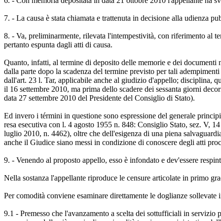
6. - Con memoria depositata in data 21 ottobre 2010 l'appellante ha svolt
7. - La causa è stata chiamata e trattenuta in decisione alla udienza 
8. - Va, preliminarmente, rilevata l'intempestività, con riferimento al 
pertanto espunta dagli atti di causa.
Quanto, infatti, al termine di deposito delle memorie e dei documenti 
dalla parte dopo la scadenza del termine previsto per tali adempimenti 
dall'art. 23 l. Tar, applicabile anche al giudizio d'appello; disciplina
il 16 settembre 2010, ma prima dello scadere dei sessanta giorni decorren
data 27 settembre 2010 del Presidente del Consiglio di Stato).
Ed invero i términi in questione sono espressione del generale principio 
resa esecutiva con l. 4 agosto 1955 n. 848: Consiglio Stato, sez. V, 14
luglio 2010, n. 4462), oltre che dell'esigenza di una piena salvaguardi
anche il Giudice siano messi in condizione di conoscere degli atti proc
9. - Venendo al proposto appello, esso è infondato e dev'essere respint
Nella sostanza l'appellante riproduce le censure articolate in primo gr
Per comodità conviene esaminare direttamente le doglianze sollevate i
9.1 - Premesso che l'avanzamento a scelta dei sottufficiali in servizi