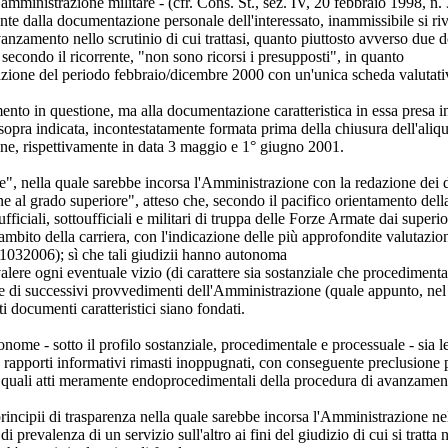
'amministrazione militare - (cfr. Cons. St., sez. IV, 20 febbraio 1998, n
ltante dalla documentazione personale dell'interessato, inammissibile si
vanzamento nello scrutinio di cui trattasi, quanto piuttosto avverso due 
 secondo il ricorrente, "non sono ricorsi i presupposti", in quanto
azione del periodo febbraio/dicembre 2000 con un'unica scheda valutati
amento in questione, ma alla documentazione caratteristica in essa presa
pra indicata, incontestatamente formata prima della chiusura dell'aliqu
ne, rispettivamente in data 3 maggio e 1° giugno 2001.
le", nella quale sarebbe incorsa l'Amministrazione con la redazione dei d
e al grado superiore", atteso che, secondo il pacifico orientamento del
ufficiali, sottoufficiali e militari di truppa delle Forze Armate dai superi
l'ambito della carriera, con l'indicazione delle più approfondite valutazion
 01032006); sì che tali giudizii hanno autonoma
alere ogni eventuale vizio (di carattere sia sostanziale che procedimen
one di successivi provvedimenti dell'Amministrazione (quale appunto, nel 
i documenti caratteristici siano fondati.
nome - sotto il profilo sostanziale, procedimentale e processuale - sia l
apporti informativi rimasti inoppugnati, con conseguente preclusione per 
ci quali atti meramente endoprocedimentali della procedura di avanzamento
incipii di trasparenza nella quale sarebbe incorsa l'Amministrazione nell
 prevalenza di un servizio sull'altro ai fini del giudizio di cui si tratta 