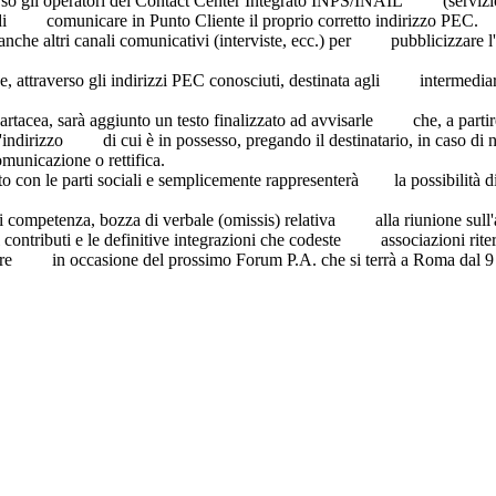
o gli operatori del Contact Center Integrato INPS/INAIL (servizio i
ità di comunicare in Punto Cliente il proprio corretto indirizzo PE
anche altri canali comunicativi (interviste, ecc.) per pubblicizzare l
attraverso gli indirizzi PEC conosciuti, destinata agli intermediari
cartacea, sarà aggiunto un testo finalizzato ad avvisarle che, a parti
l'indirizzo di cui è in possesso, pregando il destinatario, in caso d
omunicazione o rettifica.
o con le parti sociali e semplicemente rappresenterà la possibilità 
to.
i di competenza, bozza di verbale (omissis) relativa alla riunione 
i contributi e le definitive integrazioni che codeste associazioni rit
e di siglare in occasione del prossimo Forum P.A. che si terrà a Ro