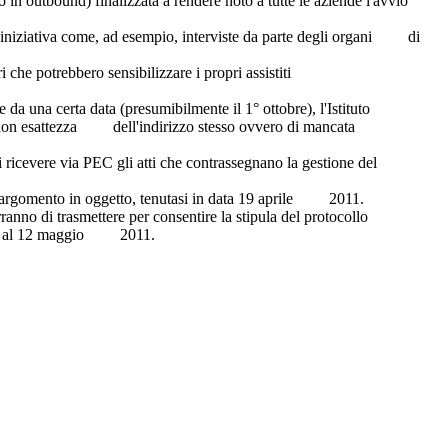
n outbound) finalizzata a rendere noto a tutte le aziende l'avvio
C.
'iniziativa come, ad esempio, interviste da parte degli organi di
 che potrebbero sensibilizzare i propri assistiti
re da una certa data (presumibilmente il 1° ottobre), l'Istituto
i non esattezza dell'indirizzo stesso ovvero di mancata
di ricevere via PEC gli atti che contrassegnano la gestione del
sull'argomento in oggetto, tenutasi in data 19 aprile 2011.
erranno di trasmettere per consentire la stipula del protocollo
ma dal 9 al 12 maggio 2011.