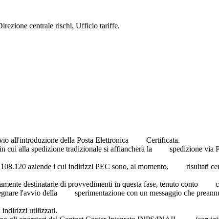
irezione centrale rischi, Ufficio tariffe.
i
 avvio all'introduzione della Posta Elettronica Certificata.
in cui alla spedizione tradizionale si affiancherà la spedizione v
8.120 aziende i cui indirizzi PEC sono, al momento, risultati certi 
ente destinatarie di provvedimenti in questa fase, tenuto conto che
ssegnare l'avvio della sperimentazione con un messaggio che preannu
 indirizzi utilizzati.