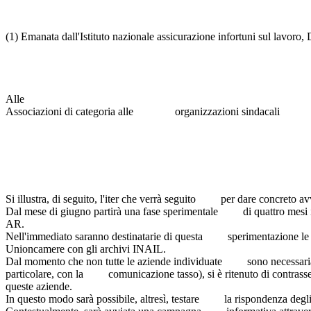
(1) Emanata dall'Istituto nazionale assicurazione infortuni sul lavoro, D
Alle
Associazioni di categoria alle organizzazioni sindacal
Si illustra, di seguito, l'iter che verrà seguito per dare concreto
Dal mese di giugno partirà una fase sperimentale di quattro mesi 
AR.
Nell'immediato saranno destinatarie di questa sperimentazione le 10
Unioncamere con gli archivi INAIL.
Dal momento che non tutte le aziende individuate sono necessariam
particolare, con la comunicazione tasso), si è ritenuto di contra
queste aziende.
In questo modo sarà possibile, altresì, testare la rispondenza degli