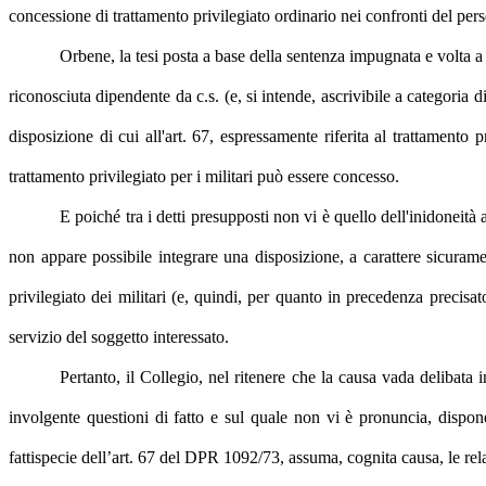
concessione di trattamento privilegiato ordinario nei confronti del pers
Orbene, la tesi posta a base della sentenza impugnata e volta a
riconosciuta dipendente da c.s. (e, si intende, ascrivibile a categoria d
disposizione di cui all'art. 67, espressamente riferita al trattamento p
trattamento privilegiato per i militari può essere concesso.
E poiché tra i detti presupposti non vi è quello dell'inidoneità 
non appare possibile integrare una disposizione, a carattere sicuram
privilegiato dei militari (e, quindi, per quanto in precedenza precisa
servizio del soggetto interessato.
Pertanto, il Collegio, nel ritenere che la causa vada delibata 
involgente questioni di fatto e sul quale non vi è pronuncia, dispone 
fattispecie dell’art. 67 del DPR 1092/73, assuma, cognita causa, le rela