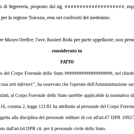
egistro di Segreteria, proposto dal sig. ####################, rapp
e per la regione Toscana, resa nei confronti del medesimo.
iere Mauro Orefice; l’avv. Ranieri Roda per parte appellante; non pres
considerato in
FATTO
apo del Corpo Forestale dello Stato ####################, nel chiedere 
osa arti inferiori”,
ha osservato che l'operato dell'Amministrazione sare
tti, al Corpo Forestale dello Stato sarebbe applicabile la normativa di 
rt.16, comma 2, legge 121/81 ha attribuito al personale del Corpo Forestal
etta alla disciplina del personale militare di cui all'art.67 DPR 1092/73,
esto dall'art.64 DPR cit. per il personale civile dello Stato.