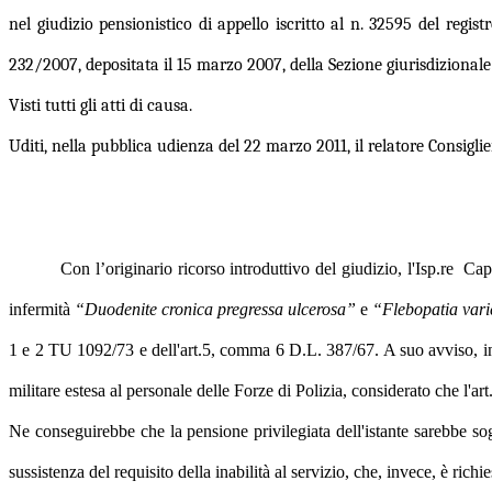
nel giudizio pensionistico di appello iscritto al n. 32595 del r
232/2007, depositata il 15 marzo 2007, della Sezione giurisdizional
Visti tutti gli atti di causa.
Uditi, nella pubblica udienza del 22 marzo 2011, il relatore Consigl
Con l’originario ricorso introduttivo del giudizio, l'Isp.re C
infermità
“Duodenite cronica pregressa ulcerosa”
e
“Flebopatia varic
1 e 2 TU 1092/73 e dell'art.5, comma 6 D.L. 387/67. A suo avviso, infa
militare estesa al personale delle Forze di Polizia, considerato che l'a
Ne conseguirebbe che la pensione privilegiata dell'istante sarebbe sogg
sussistenza del requisito della inabilità al servizio, che, invece, è richi