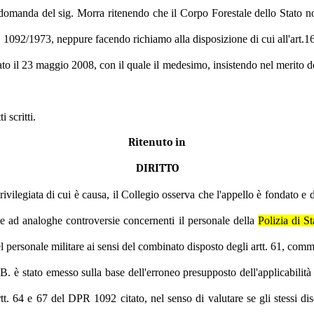
domanda del sig. Morra ritenendo che il Corpo Forestale dello Stato non
n. 1092/1973, neppure facendo richiamo alla disposizione di cui all'art.
o il 23 maggio 2008, con il quale il medesimo, insistendo nel merito dell
 scritti.
Ritenuto in
DIRITTO
vilegiata di cui è causa, il Collegio osserva che l'appello è fondato e 
ne ad analoghe controversie concernenti il personale della
Polizia di St
del personale militare ai sensi del combinato disposto degli artt. 61, co
. è stato emesso sulla base dell'erroneo presupposto dell'applicabilit
artt. 64 e 67 del DPR 1092 citato, nel senso di valutare se gli stessi 