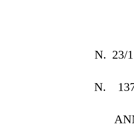
N. 23/
N. 137
AN