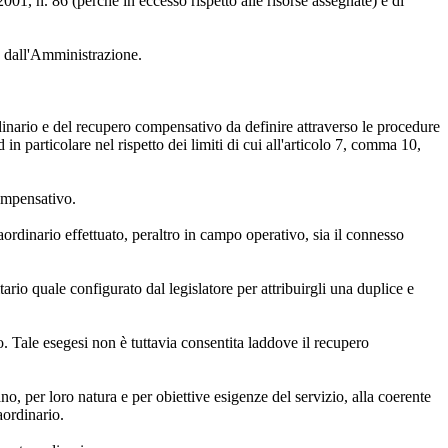
001, n. 86 (perché in eccesso rispetto alle risorse assegnate) e di
ta dall'Amministrazione.
ordinario e del recupero compensativo da definire attraverso le procedure
n particolare nel rispetto dei limiti di cui all'articolo 7, comma 10,
compensativo.
aordinario effettuato, peraltro in campo operativo, sia il connesso
ario quale configurato dal legislatore per attribuirgli una duplice e
. Tale esegesi non è tuttavia consentita laddove il recupero
no, per loro natura e per obiettive esigenze del servizio, alla coerente
aordinario.