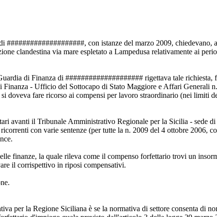
nza di ####################, con istanze del marzo 2009, chiedevano, ai 
zione clandestina via mare espletato a Lampedusa relativamente ai periodi
Guardia di Finanza di #################### rigettava tale richiesta, f
i Finanza - Ufficio del Sottocapo di Stato Maggiore e Affari Generali n
 si doveva fare ricorso ai compensi per lavoro straordinario (nei limiti 
ri avanti il Tribunale Amministrativo Regionale per la Sicilia - sede di
i ricorrenti con varie sentenze (per tutte la n. 2009 del 4 ottobre 2006
unce.
le finanze, la quale rileva come il compenso forfettario trovi un insorm
are il corrispettivo in riposi compensativi.
one.
tiva per la Regione Siciliana è se la normativa di settore consenta di no