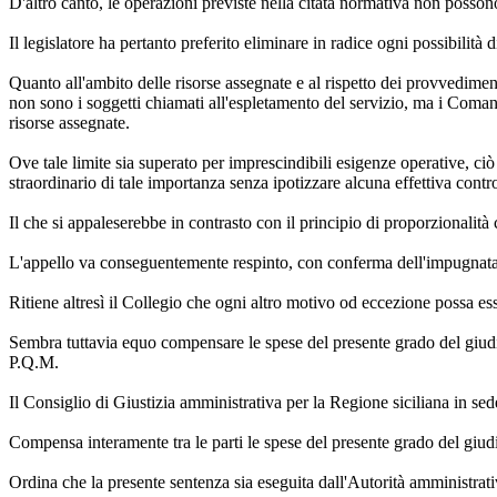
D'altro canto, le operazioni previste nella citata normativa non possono e
Il legislatore ha pertanto preferito eliminare in radice ogni possibilità
Quanto all'ambito delle risorse assegnate e al rispetto dei provvedimen
non sono i soggetti chiamati all'espletamento del servizio, ma i Comandi 
risorse assegnate.
Ove tale limite sia superato per imprescindibili esigenze operative, ci
straordinario di tale importanza senza ipotizzare alcuna effettiva contr
Il che si appaleserebbe in contrasto con il principio di proporzionalità 
L'appello va conseguentemente respinto, con conferma dell'impugnata
Ritiene altresì il Collegio che ogni altro motivo od eccezione possa esse
Sembra tuttavia equo compensare le spese del presente grado del giud
P.Q.M.
Il Consiglio di Giustizia amministrativa per la Regione siciliana in se
Compensa interamente tra le parti le spese del presente grado del giud
Ordina che la presente sentenza sia eseguita dall'Autorità amministrati