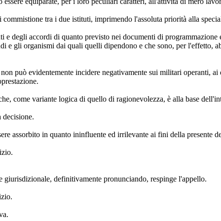
ssere equiparate, per i loro peculiari caratteri, all'attività di mero lavo
 di commistione tra i due istituti, imprimendo l'assoluta priorità alla spe
ti e degli accordi di quanto previsto nei documenti di programmazione ec
e gli organismi dai quali quelli dipendono e che sono, per l'effetto, abili
ò non può evidentemente incidere negativamente sui militari operanti, ai 
oprestazione.
che, come variante logica di quello di ragionevolezza, è alla base dell'in
 decisione.
re assorbito in quanto ininfluente ed irrilevante ai fini della presente d
izio.
de giurisdizionale, definitivamente pronunciando, respinge l'appello.
izio.
va.