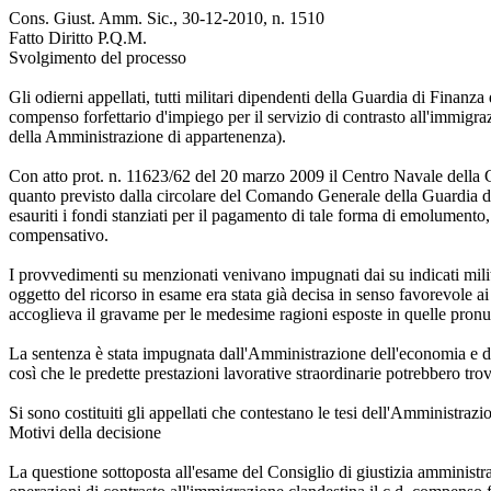
Cons. Giust. Amm. Sic., 30-12-2010, n. 1510
Fatto Diritto P.Q.M.
Svolgimento del processo
Gli odierni appellati, tutti militari dipendenti della Guardia di Fina
compenso forfettario d'impiego per il servizio di contrasto all'immigra
della Amministrazione di appartenenza).
Con atto prot. n. 11623/62 del 20 marzo 2009 il Centro Navale della 
quanto previsto dalla circolare del Comando Generale della Guardia d
esauriti i fondi stanziati per il pagamento di tale forma di emolumento,
compensativo.
I provvedimenti su menzionati venivano impugnati dai su indicati milita
oggetto del ricorso in esame era stata già decisa in senso favorevole a
accoglieva il gravame per le medesime ragioni esposte in quelle pron
La sentenza è stata impugnata dall'Amministrazione dell'economia e del
così che le predette prestazioni lavorative straordinarie potrebbero trov
Si sono costituiti gli appellati che contestano le tesi dell'Amministrazi
Motivi della decisione
La questione sottoposta all'esame del Consiglio di giustizia amministra