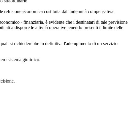
ro straordinario.
ciale refusione economica costituita dall'indennità compensativa.
onomico - finanziaria, è evidente che i destinatari di tale previsione
tati a disporre le attività operative tenendo presenti il limite delle
quali si richiederebbe in definitiva l'adempimento di un servizio
tero sistema giuridico.
ecisione.