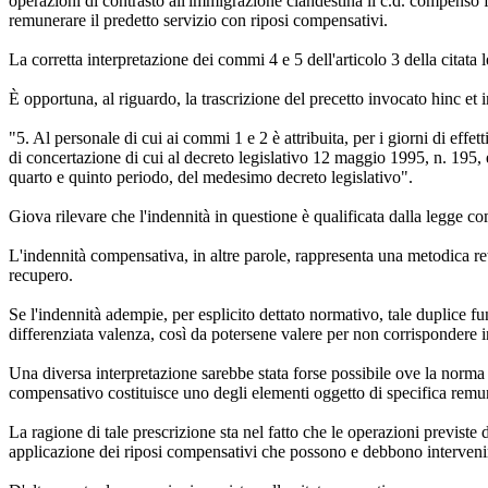
operazioni di contrasto all'immigrazione clandestina il c.d. compenso fo
remunerare il predetto servizio con riposi compensativi.
La corretta interpretazione dei commi 4 e 5 dell'articolo 3 della citata
È opportuna, al riguardo, la trascrizione del precetto invocato hinc et 
"5. Al personale di cui ai commi 1 e 2 è attribuita, per i giorni di eff
di concertazione di cui al decreto legislativo 12 maggio 1995, n. 195, e
quarto e quinto periodo, del medesimo decreto legislativo".
Giova rilevare che l'indennità in questione è qualificata dalla legge c
L'indennità compensativa, in altre parole, rappresenta una metodica retr
recupero.
Se l'indennità adempie, per esplicito dettato normativo, tale duplice fu
differenziata valenza, così da potersene valere per non corrispondere i
Una diversa interpretazione sarebbe stata forse possibile ove la norma 
compensativo costituisce uno degli elementi oggetto di specifica remu
La ragione di tale prescrizione sta nel fatto che le operazioni previste 
applicazione dei riposi compensativi che possono e debbono intervenire