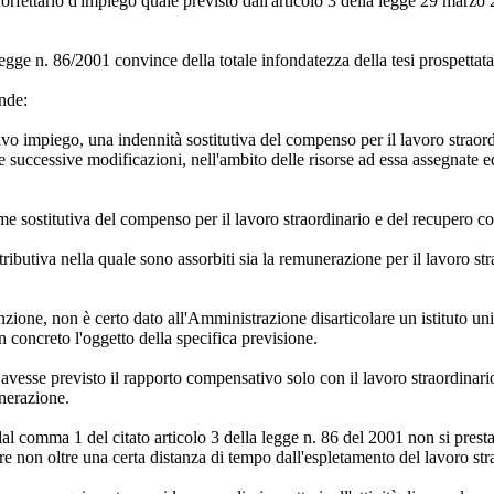
rfettario d'impiego quale previsto dall'articolo 3 della legge 29 marzo 2
 legge n. 86/2001 convince della totale infondatezza della tesi prospetta
inde:
ettivo impiego, una indennità sostitutiva del compenso per il lavoro stra
 successive modificazioni, nell'ambito delle risorse ad essa assegnate ed i
ome sostitutiva del compenso per il lavoro straordinario e del recupero 
ibutiva nella quale sono assorbiti sia la remunerazione per il lavoro str
nzione, non è certo dato all'Amministrazione disarticolare un istituto unit
n concreto l'oggetto della specifica previsione.
avesse previsto il rapporto compensativo solo con il lavoro straordinario
nerazione.
dal comma 1 del citato articolo 3 della legge n. 86 del 2001 non si presta
 non oltre una certa distanza di tempo dall'espletamento del lavoro str