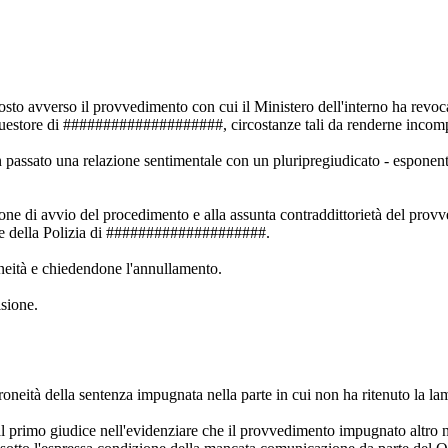
posto avverso il provvedimento con cui il Ministero dell'interno ha rev
store di ####################, circostanze tali da renderne incompati
 passato una relazione sentimentale con un pluripregiudicato - esponen
ione di avvio del procedimento e alla assunta contraddittorietà del prov
e della Polizia di ####################.
oneità e chiedendone l'annullamento.
isione.
oneità della sentenza impugnata nella parte in cui non ha ritenuto la lame
dal primo giudice nell'evidenziare che il provvedimento impugnato alt