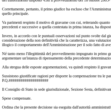
del trasferimento disposto -con il provvedimento del 18 ottobre 2005-
Correttamente, pertanto, il primo giudice ha escluso che l'Amministr
quello principale.
Va parimenti respinto il motivo di gravame con cui, reiterando quanto 
precedenti e successive a quella contestata in prima istanza, ha di
Invero, in accordo con le puntuali osservazioni sul punto svolte dal gi
considerazione della non definitività che la caratterizza, una valutazio
illogico il comportamento dell'Amministrazione per il solo fatto di av
Né tanto meno l'illegittimità del provvedimento impugnato in primo gra
argomentare un'istanza di ripensamento della precedente determinazio
Alla stregua delle esposte argomentazioni, va quindi respinto il grava
Sussistono giustificate ragioni per disporre la compensazione tra le part
P.Q.####################
Il Consiglio di Stato in sede giurisdizionale, Sezione Sesta, definitiv
Spese compensate.
Ordina che la presente decisione sia eseguita dall'autorità amministrati