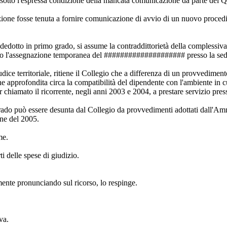
 sotto l'espressa condizione della mancata comunicazione da parte del Qu
azione fosse tenuta a fornire comunicazione di avvio di un nuovo proce
dedotto in primo grado, si assume la contraddittorietà della complessiv
sposto l'assegnazione temporanea del #################### presso la 
udice territoriale, ritiene il Collegio che a differenza di un provvedimen
ne approfondita circa la compatibilità del dipendente con l'ambiente in cu
er chiamato il ricorrente, negli anni 2003 e 2004, a prestare servizio p
do può essere desunta dal Collegio da provvedimenti adottati dall'Ammin
ne del 2005.
me.
i delle spese di giudizio.
amente pronunciando sul ricorso, lo respinge.
va.