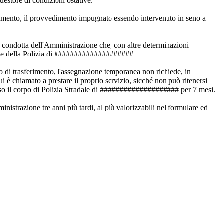
estore di condizioni ostative.
dimento, il provvedimento impugnato essendo intervenuto in seno a
a condotta dell'Amministrazione che, con altre determinazioni
sede della Polizia di ####################
to di trasferimento, l'assegnazione temporanea non richiede, in
i è chiamato a prestare il proprio servizio, sicché non può ritenersi
resso il corpo di Polizia Stradale di #################### per 7 mesi.
istrazione tre anni più tardi, al più valorizzabili nel formulare ed