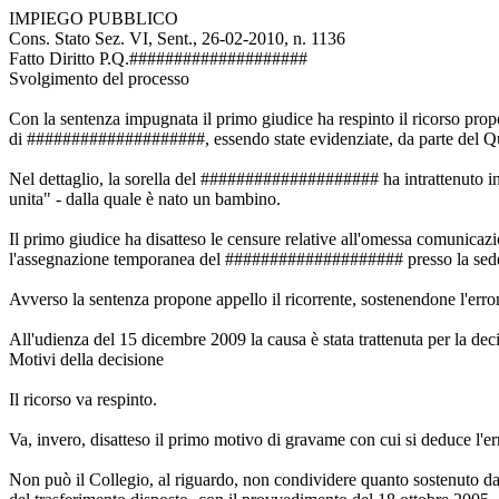
IMPIEGO PUBBLICO
Cons. Stato Sez. VI, Sent., 26-02-2010, n. 1136
Fatto Diritto P.Q.####################
Svolgimento del processo
Con la sentenza impugnata il primo giudice ha respinto il ricorso pro
di ####################, essendo state evidenziate, da parte del Que
Nel dettaglio, la sorella del #################### ha intrattenuto in
unita" - dalla quale è nato un bambino.
Il primo giudice ha disatteso le censure relative all'omessa comunicaz
l'assegnazione temporanea del #################### presso la sed
Avverso la sentenza propone appello il ricorrente, sostenendone l'err
All'udienza del 15 dicembre 2009 la causa è stata trattenuta per la dec
Motivi della decisione
Il ricorso va respinto.
Va, invero, disatteso il primo motivo di gravame con cui si deduce l'err
Non può il Collegio, al riguardo, non condividere quanto sostenuto 