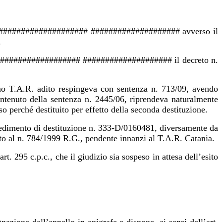
 sig. #################### #################### avverso il
.
tto #################### #################### il decreto n.
o T.A.R. adito respingeva con sentenza n. 713/09, avendo
ontenuto della sentenza n. 2445/06, riprendeva naturalmente
 perché destituito per effetto della seconda destituzione.
ovvedimento di destituzione n. 333-D/0160481, diversamente da
tto al n. 784/1999 R.G., pendente innanzi al T.A.R. Catania.
t. 295 c.p.c., che il giudizio sia sospeso in attesa dell’esito