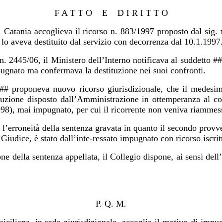
F A T T O E D I R I T T O
.R. Catania accoglieva il ricorso n. 883/1997 proposto dal
 lo aveva destituito dal servizio con decorrenza dal 10.1.1997
a n. 2445/06, il Ministero dell’Interno notificava al sudde
gnato ma confermava la destituzione nei suoi confronti.
# proponeva nuovo ricorso giurisdizionale, che il medesim
ituzione disposto dall’Amministrazione in ottemperanza al c
98), mai impugnato, per cui il ricorrente non veniva riammesso
to l’erroneità della sentenza gravata in quanto il secondo pr
iudice, è stato dall’inte-ressato impugnato con ricorso iscri
della sentenza appellata, il Collegio dispone, ai sensi dell’ar
P. Q. M.