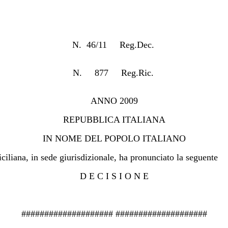
N. 46/11 Reg.Dec.
N. 877 Reg.Ric.
ANNO 2009
REPUBBLICA ITALIANA
IN NOME DEL POPOLO ITALIANO
ciliana, in sede giurisdizionale, ha pronunciato la seguente
D E C I S I O N E
#################### ####################