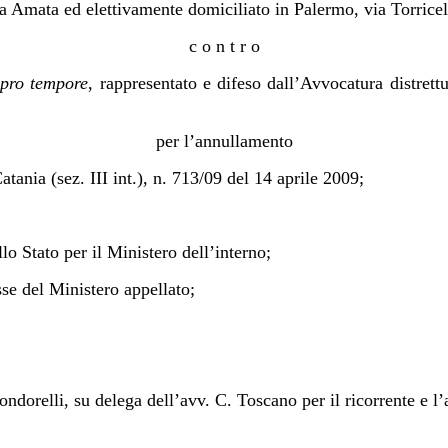
 Amata ed elettivamente domiciliato in Palermo, via Torricell
c o n t r o
pro tempore
, rappresentato e difeso dall’Avvocatura distrett
per l’annullamento
atania (sez. III int.), n. 713/09 del 14 aprile 2009;
lo Stato per il Ministero dell’interno;
se del Ministero appellato;
ndorelli, su delega dell’avv. C. Toscano per il ricorrente e l’