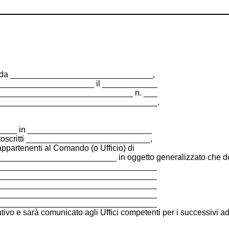
ata da _______________________________,
____________________ il ____________
______________________________ n. ___
______________________________________.
______ in ___________________________
toscritti ___________________________,
ppartenenti al Comando (o Ufficio) di
__________________________ in oggetto generalizzato che d
___________________________________
___________________________________
___________________________________
___________________________________
___________________________________
tivo e sarà comunicato agli Uffici competenti per i successivi 