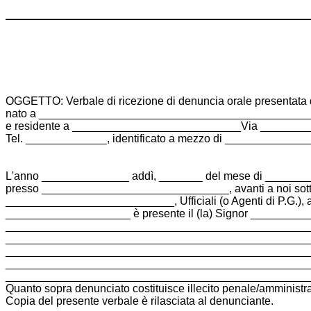
OGGETTO: Verbale di ricezione di denuncia orale present
nato a ____________________________________________
e residente a ___________________________Via _______
Tel. _____________, identificato a mezzo di __________
L'anno ______________ addì, _______ del mese di _____
presso ______________________________, avanti a noi sot
___________________________, Ufficiali (o Agenti di P.G.), a
____________________ è presente il (la) Signor _________
________________________________________________
________________________________________________
________________________________________________
________________________________________________
________________________________________________
Quanto sopra denunciato costituisce illecito penale/amministra
Copia del presente verbale è rilasciata al denunciante.