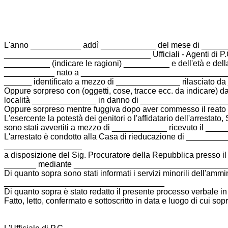
L'anno ___________ addì ____________ del mese di ________
________________________________ Ufficiali - Agenti di P.G
__________ (indicare le ragioni) __________ e dell'età e dell
___________ nato a _________________________________
______ identificato a mezzo di ______________ rilasciato da
Oppure sorpreso con (oggetti, cose, tracce ecc. da indicare) 
località ______________ in danno di __________________
Oppure sorpreso mentre fuggiva dopo aver commesso il re
L'esercente la potestà dei genitori o l'affidatario dell'arre
sono stati avvertiti a mezzo di ____________ ricevuto il __
L'arrestato è condotto alla Casa di rieducazione di ________
_________________
a disposizione del Sig. Procuratore della Repubblica presso i
_______ mediante _________________________________
Di quanto sopra sono stati informati i servizi minorili dell'
___________________________________
Di quanto sopra è stato redatto il presente processo verbale
Fatto, letto, confermato e sottoscritto in data e luogo di cui sopr