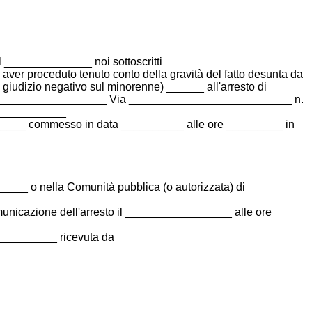
______________ noi sottoscritti
r proceduto tenuto conto della gravità del fatto desunta da
giudizio negativo sul minorenne) ______ all'arresto di
___________________ Via __________________________ n.
_____________
_________ commesso in data __________ alle ore _________ in
____ o nella Comunità pubblica (o autorizzata) di
omunicazione dell'arresto il _________________ alle ore
___________ ricevuta da