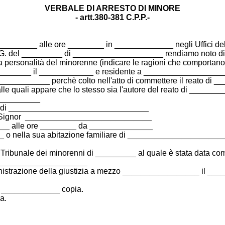
VERBALE DI ARRESTO DI MINORE
- artt.380-381 C.P.P.-
______ alle ore ________ in _____________ negli Uffici del 
. del _________ di ____________________ rendiamo noto di ave
a personalità del minorenne (indicare le ragioni che comportano 
______ il ____________ e residente a ________________
 ___________ perchè colto nell'atto di commettere il reato di 
dalle quali appare che lo stesso sia l'autore del reato di ___
__________
ato di _______________________________
stato, Signor ____________________________
_____ alle ore ________ da ______________
__ o nella sua abitazione familiare di ______________________
l Tribunale dei minorenni di _________ al quale è stata data c
____________________
amministrazione della giustizia a mezzo _________________ il __
 in _____________ copia.
a.