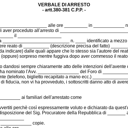
VERBALE DI ARRESTO
- artt.380-381 C.P.P. -
________________ alle ore _________ in ____________ noi so
i aver proceduto all'arresto di __________________________
____ il _________________
 __________________________ n. ____ identificato a mezzo
re reato di __________ (descrizione precisa del fatto) _____
da indicare) dalle quali appare che lo stesso sia l'autore del 
ppure) sorpreso mentre fuggiva dopo aver commesso il reato d
vo dandosi sempre chiaramente atto delle intenzioni dell'avente dir
 egli ha nominato l'Avv. ________________ del Foro di ________
nte (telefono, biglietto recapitato a mano ecc.) ____________
e di fiducia, non vi ha provveduto, i sottoscritti danno atto di a
________ ai familiari dell'arrestato come
 avvertiti perchè così espressamente voluto e dichiarato da quest'
disposizione del Sig. Procuratore della Repubblica di _______ a 
__________
in ____________ copie.