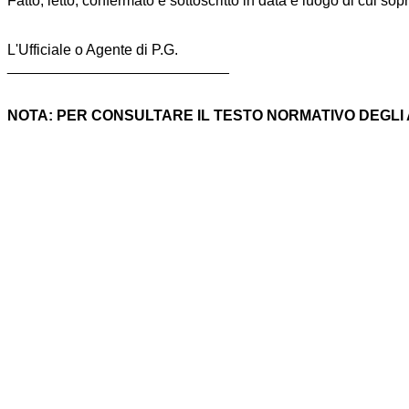
Fatto, letto, confermato e sottoscritto in data e luogo di cui so
L'Ufficiale o Agente di P.G.
___________________________
NOTA: PER CONSULTARE IL TESTO NORMATIVO DEGLI AR