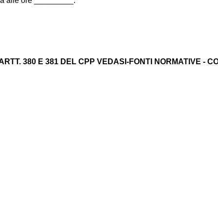
pra alle ore _________.
TT. 380 E 381 DEL CPP VEDASI-FONTI NORMATIVE - CO