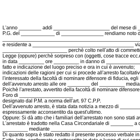
L'anno ________ addì ____________________ del mese di ___
P.G. del ____________ di _______________ rendiamo noto d
__________________________________________________
e residente a ____________________________________ via
_______________________ perchè colto nell'atto di commette
Legge (oppure) perchè sorpreso con (oggetti, cose tracce ecc.
in data _________ ore _________ in danno di ____________ (o
fatto e indicazione del luogo preciso e ora in cui è avvenuto;
indicazioni delle ragioni per cui si procede all'arresto facoltati
l'interessato della facoltà di nominare difensore di fiducia,
dell'avvenuto arresto alle ore ________ del _________ media
Poichè l'arrestato, avvertito della facoltà di nominare difensor
Foro di ___________________
designato dal P.M. a norma dell'art. 97 C.P.P.
Dell'avvenuto arresto, è stata data notizia a mezzo di _______
espressamente acconsentito da quest'ultimo.
Oppure: Si dà atto che i familiari dell'arrestato non sono stati
L'arrestato è tradotto nella Casa Circondariale di ________ a 
_________ mediante _______________________________
Di quanto sopra è stato redatto il presente processo verbale 