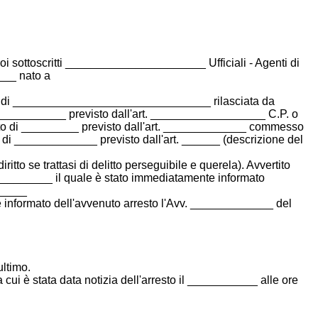
ttoscritti ______________________ Ufficiali - Agenti di
___ nato a
 di _______________________________ rilasciata da
____________ previsto dall'art. __________________ C.P. o
reato di _________ previsto dall'art. _____________ commesso
i _____________ previsto dall'art. ______ (descrizione del
itto se trattasi di delitto perseguibile e querela). Avvertito
__________ il quale è stato immediatamente informato
______
vere informato dell'avvenuto arresto l'Avv. _____________ del
ultimo.
cui è stata data notizia dell'arresto il ___________ alle ore