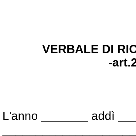
VERBALE DI RI
-art.
L'anno _______ addì __
______________________ 