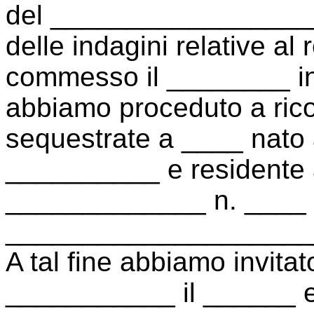
del __________________
delle indagini relative 
commesso il ________ in
abbiamo proceduto a rico
sequestrate a ____ nato
__________ e residente
_____________ n. ____ i
____________________
A tal fine abbiamo invit
___________ il ______ e