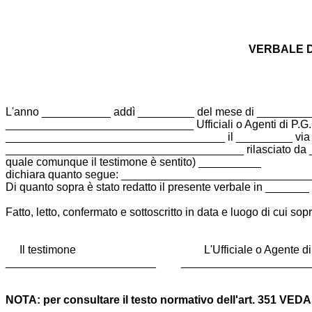
VERBALE D
L'anno ___________ addì _________ del mese di ___________
______________________________ Ufficiali o Agenti di P.
___________________________________ il _________ via 
______________________________________ rilasciato da ____
quale comunque il testimone è sentito) __________
dichiara quanto segue: ____________________________
Di quanto sopra è stato redatto il presente verbale in _______
Fatto, letto, confermato e sottoscritto in data e luogo di cui sopr
Il testimone L'Ufficiale o Agente di P
________________________ _____________________
NOTA: per consultare il testo normativo dell'art. 351