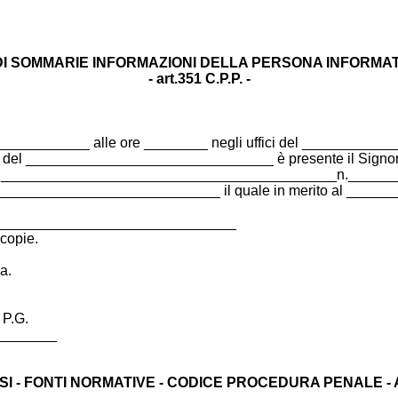
I SOMMARIE INFORMAZIONI DELLA PERSONA INFORMATA
- art.351 C.P.P. -
_________ alle ore ________ negli uffici del _____________
G. del _______________________________ è presente il Sig
__________________________________________n.__________
________________________ il quale in merito al ___________
________________________________
 copie.
a.
.G.
_______
 VEDASI - FONTI NORMATIVE - CODICE PROCEDURA PENALE - 