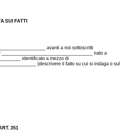
 SUI FATTI
________________ avanti a noi sottoscritti
nor __________________________________ nato a
____ identificato a mezzo di
_________ (descrivere il fatto su cui si indaga o sul
ART. 351