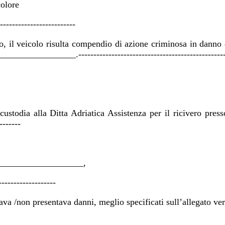
olore
----------------------
rno, il veicolo risulta compendio di azione criminosa in dan
____________.--------------------------------------------------
 custodia alla Ditta Adriatica Assistenza per il ricivero pres
------
_______________________,
------------------
ava /non presentava danni, meglio specificati sull’allegato ve