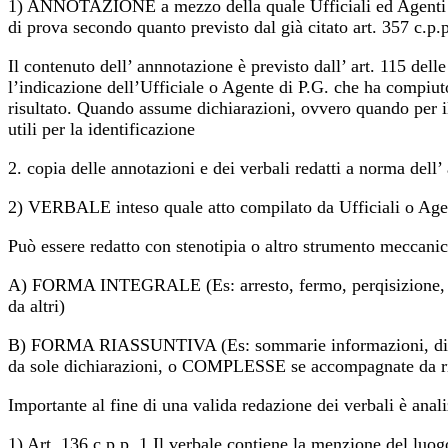
1) ANNOTAZIONE a mezzo della quale Ufficiali ed Agenti di P.
di prova secondo quanto previsto dal già citato art. 357 c.p
Il contenuto dell’ annnotazione è previsto dall’ art. 115 del
l’indicazione dell’Ufficiale o Agente di P.G. che ha compiuto 
risultato. Quando assume dichiarazioni, ovvero quando per il c
utili per la identificazione
2. copia delle annotazioni e dei verbali redatti a norma dell’
2) VERBALE inteso quale atto compilato da Ufficiali o Agent
Può essere redatto con stenotipia o altro strumento meccani
A) FORMA INTEGRALE (Es: arresto, fermo, perqisizione, ispez
da altri)
B) FORMA RIASSUNTIVA (Es: sommarie informazioni, dichiara
da sole dichiarazioni, o COMPLESSE se accompagnate da rip
Importante al fine di una valida redazione dei verbali è anali
1) Art. 136 c.p.p. 1.Il verbale contiene la menzione del luog