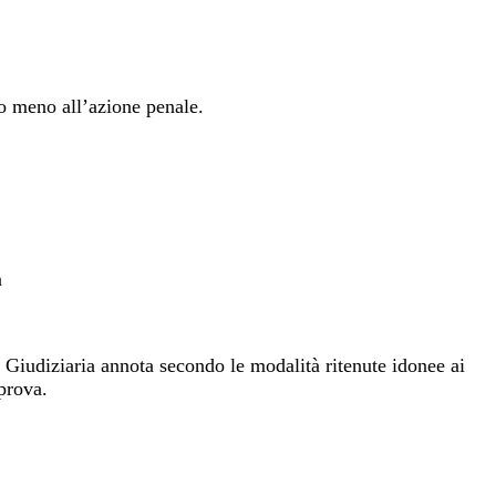
 o meno all’azione penale.
a
a Giudiziaria annota secondo le modalità ritenute idonee ai
 prova.