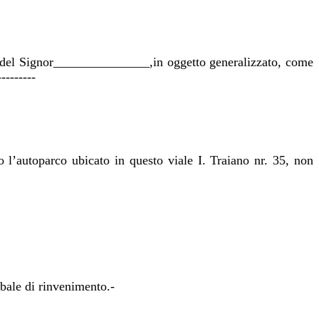
no del Signor_______________,in oggetto generalizzato, come
-------
so l’autoparco ubicato in questo viale I. Traiano nr. 35, non
rbale di rinvenimento.-