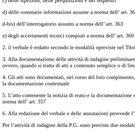
c) delle ispezioni, delle perquisizioni e dei sequestri
d) delle sommarie informazioni assunte a norma dell’ art. 3
d-bis) dell’interrogatorio assunto a norma dell’ art. 363
e) degli accertamenti tecnici compiuti a norma dell’ art. 360
2. il verbale è redatto secondo le modalità opreviste nel Titol
3. Alla documentazione delle attività di indagine preliminar
ovvero, quando si tratta di atti a contenuto semplice o di lim
4. Gli atti sono documentati, nel corso del loro compimento
la documentazione contestuale
5. L’atto contenente la notizia di reato e la documentazione r
norma dell’ art. 357
6. Alla redazione del verbale e delle annotazioni provvede l’Uf
Per l’attività di indagine della P.G. sono previste due moda