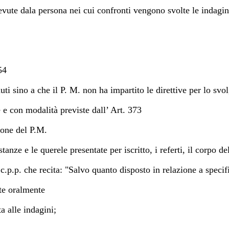
vute dala persona nei cui confronti vengono svolte le indagin
54
uti sino a che il P. M. non ha impartito le direttive per lo svo
e e con modalità previste dall’ Art. 373
ione del P.M.
anze e le querele presentate per iscritto, i referti, il corpo del
c.p.p. che recita: "Salvo quanto disposto in relazione a specific
te oralmente
a alle indagini;