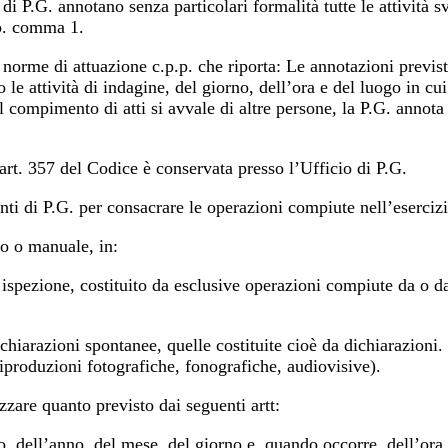
G. annotano senza particolari formalità tutte le attività svo
.p. comma 1.
le norme di attuazione c.p.p. che riporta: Le annotazioni previ
le attività di indagine, del giorno, dell’ora e del luogo in cui
ompimento di atti si avvale di altre persone, la P.G. annota alt
 art. 357 del Codice è conservata presso l’Ufficio di P.G.
i di P.G. per consacrare le operazioni compiute nell’esercizio
co o manuale, in:
ione, costituito da esclusive operazioni compiute da o dai v
zioni spontanee, quelle costituite cioè da dichiarazioni. P
roduzioni fotografiche, fonografiche, audiovisive).
zzare quanto previsto dai seguenti artt:
o, dell’anno, del mese, del giorno e, quando occorre, dell’ora 