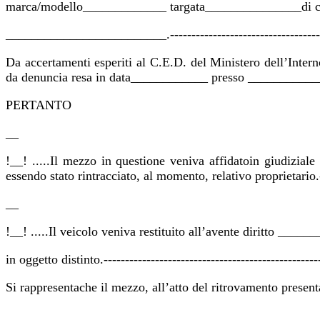
marca/modello_____________ targata_______________di c
_________________________.--------------------------------------
Da accertamenti esperiti al C.E.D. del Ministero dell’Inte
da denuncia resa in data____________ presso ________________
PERTANTO
__
!__! .....Il mezzo in questione veniva affidatoin giudiziale
essendo stato rintracciato, al momento, relativo proprietario.-
__
!__! .....Il veicolo veniva restituito all’avente diritto __
in oggetto distinto.---------------------------------------------------
Si rappresentache il mezzo, all’atto del ritrovamento present