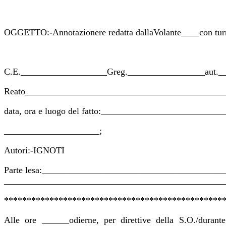
OGGETTO:-Annotazionere redatta dallaVolante____con tu
C.E.___________________Greg._________________aut._
Reato____________________________________________
data, ora e luogo del fatto:_________________________
_____________________;
Autori:-IGNOTI
Parte lesa:_______________________________________
_________________________________________________
************************************************
Alle ore ______odierne, per direttive della S.O./durant