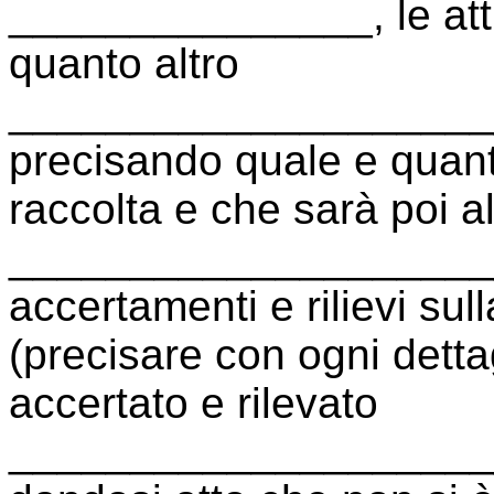
_______________, le attivit
quanto altro
____________________
precisando quale e quan
raccolta e che sarà poi a
______________________
accertamenti e rilievi su
(precisare con ogni dettag
accertato e rilevato
____________________