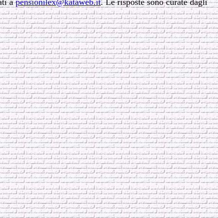
ati a
pensionilex@kataweb.it
. Le risposte sono curate dagli