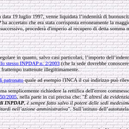
n data 19 luglio 1997, venne liquidata l’indennità di buonusci
 ha accertato che era stata corrisposta erroneamente la maggi
 successivo, procederà d'imperio al recupero di detta somma me
are in quanto, salvo casi particolari, l’importo dell’indenni
llo stesso INPDAP n. 2/2003
(che la sede dovrebbe conoscere)
frattempo trattenute illegittimamente.
di patronato
quale ad esempio l'INCA il cui indirizzo può rilev
 ma semplicemente richiedere la rettifica dell'errore commess
 50/2005
, nella parte in cui precisa che: "
È altresì da evidenzi
sedi INPDAP
, è sempre fatto salvo il potere delle sedi medesi
itardi nell’azione amministrativa
". Sull’istituto dell’autotute