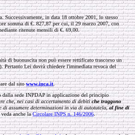
ta. Successivamente, in data 18 ottobre 2001, lo stesso
ore somma di €. 827,87 per cui, il 29 marzo 2007, con
diante ritenute mensili di €. 69,00.
tà di buonuscita non può essere rettificato trascorso un
. Pertanto Lei dovrà chiedere l'immediata revoca del
are dal sito
www.inca.it
.
o dalla sede INPDAP in applicazione del principio
are che, nei casi di accertamento di debiti
che traggono
me di assumere determinazioni in via di autotutela,
al fine di
la veda anche la
Circolare INPS n. 146/2006
.