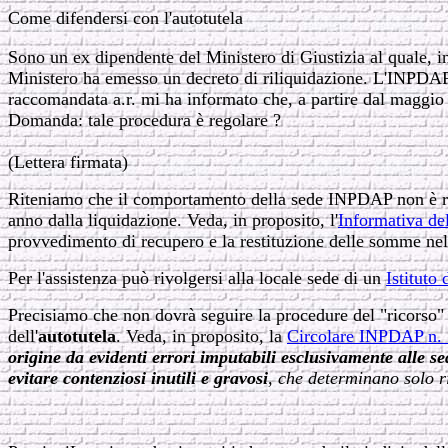
Come difendersi con l'autotutela
Sono un ex dipendente del Ministero di Giustizia al quale, i
Ministero ha emesso un decreto di riliquidazione. L'INPDAP
raccomandata a.r. mi ha informato che, a partire dal maggio
Domanda: tale procedura è regolare ?
(Lettera firmata)
Riteniamo che il comportamento della sede INPDAP non è regol
anno dalla liquidazione. Veda, in proposito, l'
Informativa de
provvedimento di recupero e la restituzione delle somme nel 
Per l'assistenza può rivolgersi alla locale sede di un
Istituto 
Precisiamo che non dovrà seguire la procedure del "ricorso"
dell'
autotutela
. Veda, in proposito, la
Circolare INPDAP n.
origine da evidenti errori imputabili esclusivamente alle 
evitare contenziosi inutili e gravosi
, che determinano solo r