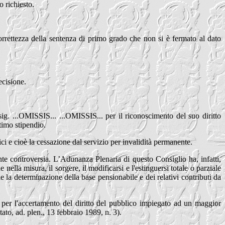
o richiesto.
a correttezza della sentenza di primo grado che non si è fermato al dato
ecisione.
ig. ...OMISSIS... ...OMISSIS... per il riconoscimento del suo diritto
ltimo stipendio.
ici e cioè la cessazione dal servizio per invalidità permanente.
ente controversia. L’Adunanza Plenaria di questo Consiglio ha, infatti,
ella misura, il sorgere, il modificarsi e l'estinguersi totale o parziale
 la determinazione della base pensionabile e dei relativi contributi da
ia per l'accertamento del diritto del pubblico impiegato ad un maggior
tato, ad. plen., 13 febbraio 1989, n. 3).