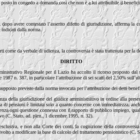
to posto in congedo a domanda così che non è a lui attribuibile il benefici
ale, dopo avere contestato l’asserito difetto di giurisdizione, afferma l
 indicati dalla norma.
ti come da verbale di udienza, la controversia è stata trattenuta per la d
DIRITTO
nistrativo Regionale per il Lazio ha accolto il ricorso proposto dal s
e 1987 n. 387, in particolare l’attribuzione di sei scatti del 2,50% sull’u
supposto previsto dalla norma invocata per l’attribuzione dei detti benef
tenza della giurisdizione del giudice amministrativo in ordine alla pres
a di pensioni è limitata solo a quanto concerne con immediatezza, anche n
etenza ogni questione connessa con il rapporto di pubblico impiego, quale
ivo (C. Stato, ad. plen., 1 dicembre 1995, n. 32).
 esclusiva, e non alla Corte dei conti, la cognizione della controvers
ivolto a modificare la base di calcolo del trattamento pensionistico (C. S