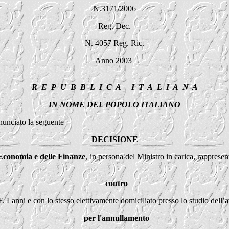
N.3171/2006
Reg. Dec.
N. 4057 Reg. Ric.
Anno 2003
R E P U B B L I C A I T A L I A N A
IN NOME DEL POPOLO ITALIANO
nunciato la seguente
DECISIONE
’Economia e delle Finanze
, in persona del Ministro in carica, rappresen
contro
 F. Lanni e con lo stesso elettivamente domiciliato presso lo studio dell’
per l'annullamento