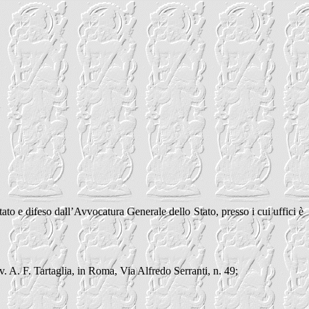
tato e difeso dall’Avvocatura Generale dello Stato, presso i cui uffici è
av. A. F. Tartaglia, in Roma, Via Alfredo Serranti, n. 49;