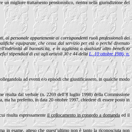
 un migliore trattamento pensionistico, rientra nella giurisdizione del
nti, al personale appartenente ai corrispondenti ruoli professionali dei
qualifiche equiparate, che cessa dal servizio per età o perché divenuto
ll'indennità di buonuscita, e in aggiunta a qualsiasi altro beneficio
fìci stipendiali di cui agli articoli 30 e 44
della
L. 10 ottobre 1986, n.
o collegandola ad eventi e/o episodi che giustificassero, in qualche modo
me risulta dal verbale (n. 2269 dell’8 luglio 1998) della Commissione
, ma ha preferito, in data 20 ottobre 1997, chiedere di essere posto in
cui risulta espressamente
il collocamento in congedo a domanda
ed il
orma in esame, atteso che quest’ultimo non è tanto la riconosciuta non