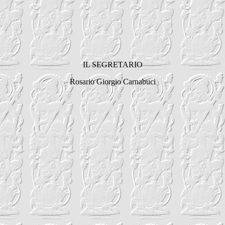
IL SEGRETARIO
Rosario Giorgio Carnabuci