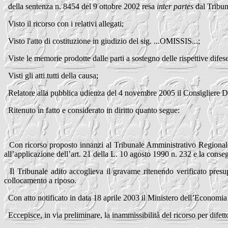
della sentenza n. 8454 del 9 ottobre 2002 resa
inter partes
dal Tribun
Visto il ricorso con i relativi allegati;
Visto l'atto di costituzione in giudizio del sig. ...OMISSIS...;
Viste le memorie prodotte dalle parti a sostegno delle rispettive difese
Visti gli atti tutti della causa;
Relatore alla pubblica udienza del 4 novembre 2005 il Consigliere Ded
Ritenuto in fatto e considerato in diritto quanto segue:
Con ricorso proposto innanzi al Tribunale Amministrativo Regionale 
all’applicazione dell’art. 21 della L. 10 agosto 1990 n. 232 e la conseg
Il Tribunale adito accoglieva il gravame ritenendo verificato presup
collocamento a riposo.
Con atto notificato in data 18 aprile 2003 il Ministero dell’Economia 
Eccepisce, in via preliminare, la inammissibilità del ricorso per difet