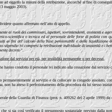
 ad oggetto la misura della retribuzione, ancorché al fine di conseguire
l 13 maggio 2003).
dividere quanto affermato nell’atto di appello.
nte ai ruoli dei commissari, ispettori, sovrintendenti, assistenti e age
cnico-scientifica o tecnica ed al personale delle forze di polizia con 
ti ai fini del calcolo della base pensionabile e della liquidazione de
mo stipendio ivi compresi la retribuzione individuale di anzianità e i bene
esente decreto”.
zione dal servizio per età, per invalidità permanente o per decesso.
i che hanno condotto il personale ivi indicato alla cessazione dal servizi
neo permanentemente al servizio e da collocare in congedo assoluto, co
non ha atteso il perfezionamento della procedura da lui stesso iniziata
ale della Guardia di Finanza (prot. n. 409262 del 2 aprile 1999) da 
che si sia così verificato il presupposto sostanziale previsto dalla n