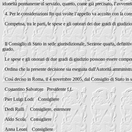
idoneità permanente al servizio, quanto, come già precisato, l’avven
4. Per le considerazioni fin qui svolte l’appello va accolto con la c
Compensa, tra le parti, le spese e gli onorari dei due gradi di giudizio
Il Consiglio di Stato in sede giurisdizionale, Sezione quarta, definiti
grado.
Le spese e gli onorari di due gradi di giudizio possono essere compe
Ordina che la presente decisione sia eseguita dall'Autorità amministra
Così deciso in Roma, il 4 novembre 2005, dal Consiglio di Stato in se
Costantino Salvatore Presidente f.f.
Pier Luigi Lodi Consigliere
Dedi Rulli Consigliere, estensore
Aldo Scola Consigliere
Anna Leoni Consigliere