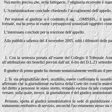
Nel merito precisa che, nella fattispecie, l’originario ricorrente è sta
L’Amministrazione conclude chiedendo l’accoglimento dell’appello.
Per resistere al giudizio si è costituito il sig. ...OMISSIS... il qu
formale, ma ha preso in esame i presupposti sostanziali oggettivi come
L’interessato conclude per la reiezione dell’appello.
Alla pubblica udienza del 4 novembre 2005, uditi i difensori delle par
1. Con la sentenza portata all’esame del Collegio il Tribunale Ammi
all’attribuzione dei benefici previsti dall’art. 6-bis del D.L.21 settembr
Il giudice di primo grado ha ritenuto sostanzialmente verificato il pre
2. In via pregiudiziale deve, anzitutto, essere confermata la sussis
affermato che la giurisdizione esclusiva della Corte dei conti in materi
del diritto a pensione in senso stretto, restando esclusa da tale comp
versare, sulla quale, invece, la giurisdizione è del giudice amministrat
Pertanto, spetta al giudice amministrativo in sede di giurisdizione
trattamento retributivo di servizio, ancorché l'accertamento stesso sia r