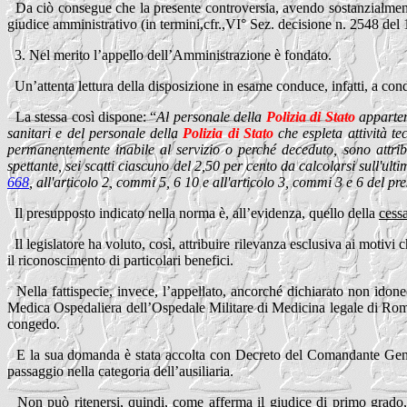
Da ciò consegue che la presente controversia, avendo sostanzialmente
giudice amministrativo (in termini,cfr.,VI° Sez. decisione n. 2548 de
3. Nel merito l’appello dell’Amministrazione è fondato.
Un’attenta lettura della disposizione in esame conduce, infatti, a con
La stessa così dispone: “
Al personale della
Polizia
di
Stato
appartene
sanitari e del personale della
Polizia
di
Stato
che espleta attività te
permanentemente inabile al servizio o perché deceduto, sono attribui
spettante, sei scatti ciascuno del 2,50 per cento da calcolarsi sull'ulti
668
, all'articolo 2, commi 5, 6 10 e all'articolo 3, commi 3 e 6 del pr
Il presupposto indicato nella norma è, all’evidenza, quello della
cessa
Il legislatore ha voluto, così, attribuire rilevanza esclusiva ai motiv
il riconoscimento di particolari benefici.
Nella fattispecie, invece, l’appellato, ancorché dichiarato non ido
Medica Ospedaliera dell’Ospedale Militare di Medicina legale di Roma, 
congedo.
E la sua domanda è stata accolta con Decreto del Comandante Gener
passaggio nella categoria dell’ausiliaria.
Non può ritenersi, quindi, come afferma il giudice di primo grado, 