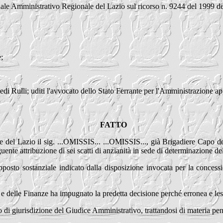
ale Amministrativo Regionale del Lazio sul ricorso n. 9244 del 1999 del
;
i Rulli; uditi l'avvocato dello Stato Ferrante per l'Amministrazione app
FATTO
del Lazio il sig. ...OMISSIS... ...OMISSIS..., già Brigadiere Capo del
uente attribuzione di sei scatti di anzianità in sede di determinazione de
posto sostanziale indicato dalla disposizione invocata per la concessio
e delle Finanze ha impugnato la predetta decisione perché erronea e lesi
to di giurisdizione del Giudice Amministrativo, trattandosi di materia pen