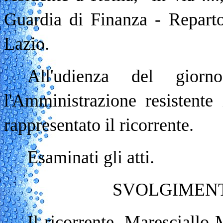
Guardia di Finanza - Repart
Lazio.
All'udienza del gior
l'Amministrazione resiste
rappresentato il ricorrente.
Esaminati gli atti.
SVOLGIMENT
Il ricorrente, Maresciallo