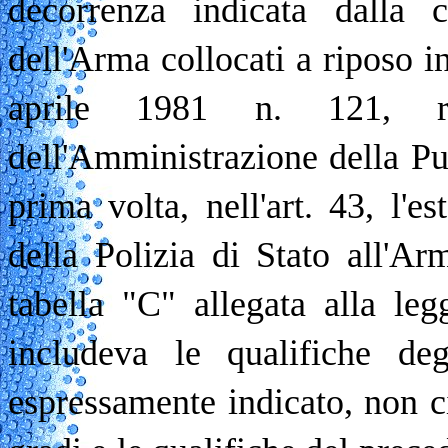
decorrenza indicata dalla c
dell'Arma collocati a riposo in
aprile 1981 n. 121, r
dell'Amministrazione della Pu
prima volta, nell'art. 43, l'
della Polizia di Stato all'Ar
tabella "C" allegata alla leg
includeva le qualifiche de
espressamente indicato, non c