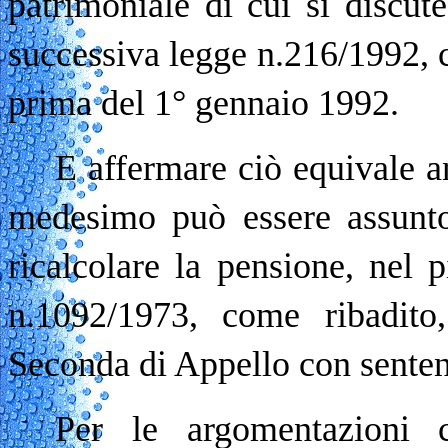
patrimoniale di cui si discute
successiva legge n.216/1992, c
prima del 1° gennaio 1992.
E affermare ciò equivale an
medesimo può essere assunto 
ricalcolare la pensione, nel p
n.1092/1973, come ribadito
Seconda di Appello con senten
Per le argomentazioni c