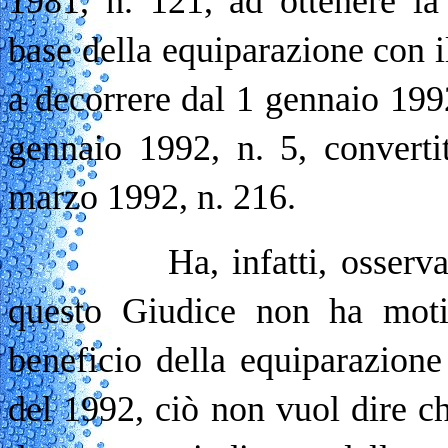
1981, n. 121, ad ottenere la 
base della equiparazione con i
a decorrere dal 1 gennaio 1992,
gennaio 1992, n. 5, converti
marzo 1992, n. 216.
Ha, infatti, osservato - 
questo Giudice non ha motiv
beneficio della equiparazione
del 1992, ciò non vuol dire ch