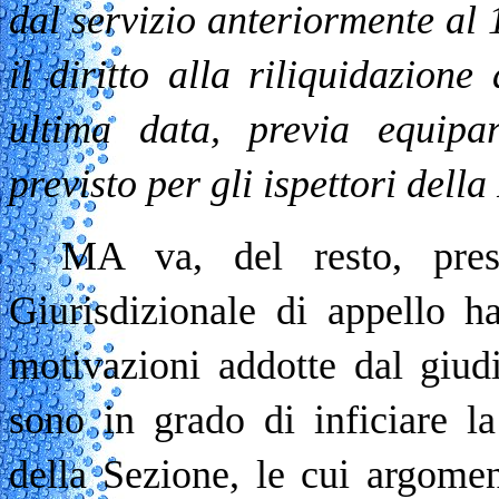
dal servizio anteriormente al
il diritto alla riliquidazion
ultima data, previa equipa
previsto per gli ispettori della
MA va, del resto, pre
Giurisdizionale di appello h
motivazioni addotte dal giud
sono in grado di inficiare la
della Sezione, le cui argoment