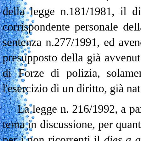
della legge n.181/1981, il d
corrispondente personale del
sentenza n.277/1991, ed aven
presupposto della già avvenut
di Forze di polizia, solamen
l'esercizio di un diritto, già n
La legge n. 216/1992, a part
tema in discussione, per quant
per i non ricorrenti il
dies a 