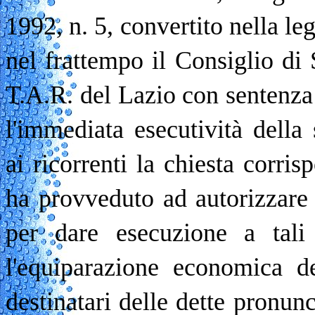
1992, n. 5, convertito nella le
nel frattempo il Consiglio di 
T.A.R. del Lazio con sentenza
l'immediata esecutività della 
ai ricorrenti la chiesta corri
ha provveduto ad autorizzare 
per dare esecuzione a tali g
l'equiparazione economica de
destinatari delle dette pronun