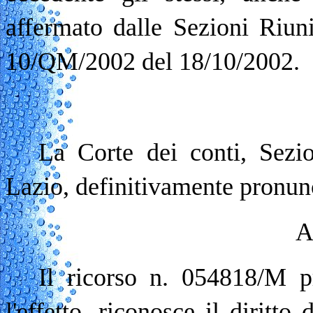
affermato dalle Sezioni Riun
10/QM/2002 del 18/10/2002.
La Corte dei conti, Sezio
Lazio, definitivamente pronun
A
Il ricorso n. 054818/
l'effetto, riconosce il diritto