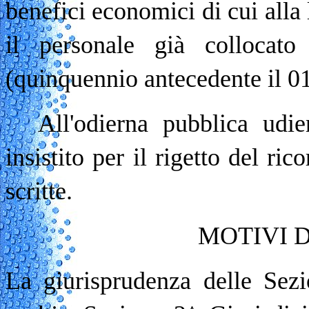
benefici economici di cui alla
il personale già collocat
(quinquennio antecedente il 0
All'odierna pubblica udi
insistito per il rigetto del r
scritte.
MOTIVI 
La giurisprudenza delle Sezi