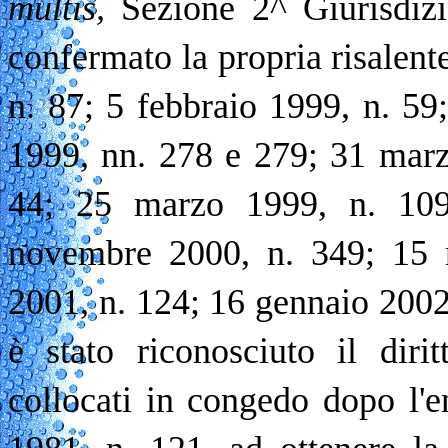
multis,
Sezione 2^ Giurisdizi
confermato la propria risalent
n. 87; 5 febbraio 1999, n. 59
1999, nn. 278 e 279; 31 marz
44; 25 marzo 1999, n. 109
novembre 2000, n. 349; 15 
2001, n. 124; 16 gennaio 2002,
è stato riconosciuto il dirit
collocati in congedo dopo l'en