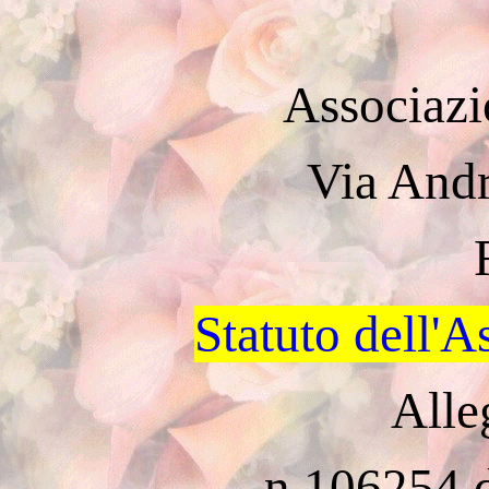
Associazi
Via Andr
Statuto dell'
Alle
n.106254 