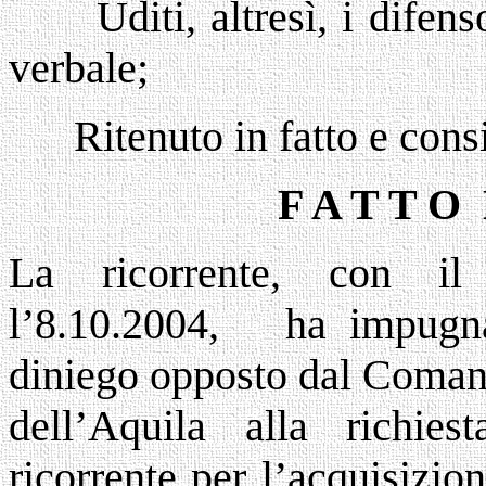
Uditi, altresì, i difen
verbale;
Ritenuto in fatto e cons
F A T T O 
La ricorrente, con il 
l’8.10.2004, ha impugna
diniego opposto dal Comand
dell’Aquila alla richie
ricorrente per l’acquisizio