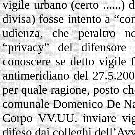
vigile urbano (certo ......) 
divisa) fosse intento a “co
udienza, che peraltro n
“privacy” del difensore
conoscere se detto vigile 
antimeridiano del 27.5.200
per quale ragione, posto ch
comunale Domenico De Nar
Corpo VV.UU. inviare vigi
difeso dai colleghi dell’Av