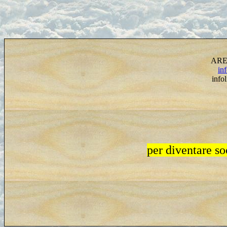
ARE
in
info
per diventare s