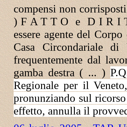
compensi non corrisposti 
) F A T T O e D I R I T 
essere agente del Corpo d
Casa Circondariale di 
frequentemente dal lavor
gamba destra ( ... )
P.Q
Regionale per il Veneto
pronunziando sul ricorso 
effetto, annulla il prov