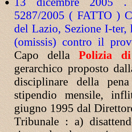
13 dicembre 2005 . 
5287/2005 ( FATTO )
C
del Lazio, Sezione I-ter,
(omissis) contro il pr
Capo della
Polizia
di
gerarchico proposto dal
disciplinare della pen
stipendio mensile, inf
giugno 1995 dal Direttore
Tribunale : a) disatten