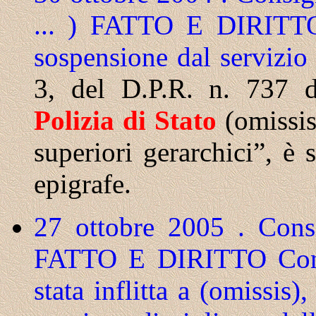
... ) FATTO E DIRIT
sospensione dal servizi
3, del D.P.R. n. 737 d
Polizia
di
Stato
(omissis
superiori gerarchici”, è 
epigrafe.
27 ottobre 2005 . Consi
FATTO E DIRITTO
Co
stata inflitta a (omissis)