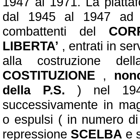
1947 al 1971. La piattaf
dal 1945 al 1947 ad i
combattenti del
COR
LIBERTA’
, entrati in ser
alla costruzione de
COSTITUZIONE
,
non
della P.S.
) nel 1945
successivamente in magg
o espulsi ( in numero di
repressione
SCELBA
e s