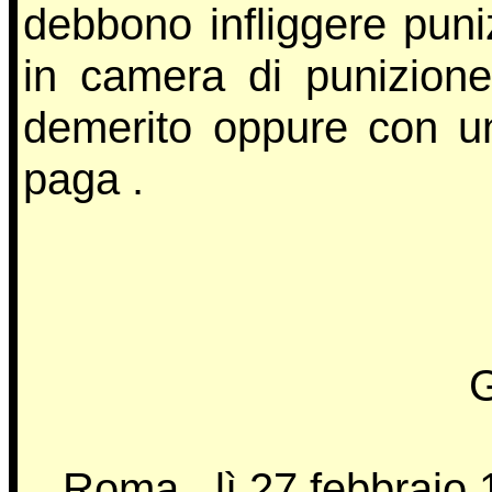
debbono infliggere puniz
in camera di punizion
demerito oppure con un
paga .
Roma , lì 27 febbraio