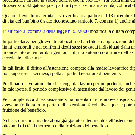
di assenza obbligatoria post-partum) per ciascuna maternità, collocabi
Qualora l’evento maternità si sia verificato a partire dal 18 dicembre 1
di vita del bambino è stato riconosciuto (articolo 7, comma 1) anche 
L’
articolo 3, comma 2 della legge n. 53/2000
modifica la durata compl
In particolare, per gli eventi collocati nell’ambito di applicazione de
limiti temporali e nei confronti degli stessi soggetti individuati dalla
riconosciuto ad entrambi i genitori il diritto autonomo a fruire dell’
eccedente i dieci mesi.
In tali limiti, il diritto all’astensione compete alla madre lavoratrice
non superiore a sei mesi, spetta al padre lavoratore dipendente.
Per il padre lavoratore che si astenga dal lavoro per un periodo, anche 
In tale ipotesi il periodo complessivo di astensione dal lavoro dei genit
Per completezza di esposizione si rammenta che le nuove disposizio
avevano fruito solo in parte dell’astensione facoltativa; queste pot
fruizione del beneficio.
Nel caso in cui la madre abbia già goduto interamente dell’astensione 
otto anni di età al momento della fruizione del beneficio.