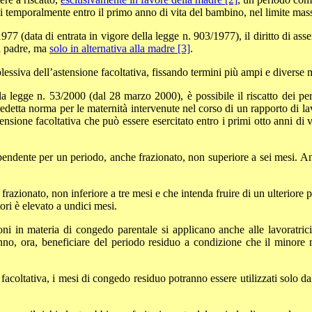
li temporalmente entro il primo anno di vita del bambino, nel limite mas
977 (data di entrata in vigore della legge n. 903/1977), il diritto di ass
al padre, ma
solo in alternativa alla madre [3]
.
essiva dell’astensione facoltativa, fissando termini più ampi e diverse m
lla legge n. 53/2000 (dal 28 marzo 2000), è possibile il riscatto dei per
 predetta norma per le maternità intervenute nel corso di un rapporto di l
astensione facoltativa che può essere esercitato entro i primi otto anni
 dipendente per un periodo, anche frazionato, non superiore a sei mesi. A
frazionato, non inferiore a tre mesi e che intenda fruire di un ulteriore 
ori è elevato a undici mesi.
ni in materia di congedo parentale si applicano anche alle lavoratric
ranno, ora, beneficiare del periodo residuo a condizione che il minor
facoltativa, i mesi di congedo residuo potranno essere utilizzati solo d