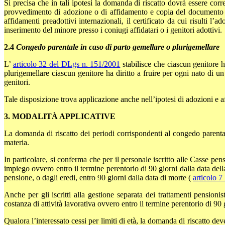
Si precisa che in tali ipotesi la domanda di riscatto dovrà essere cor
provvedimento di adozione o di affidamento e copia del documento rila
affidamenti preadottivi internazionali, il certificato da cui risulti l
inserimento del minore presso i coniugi affidatari o i genitori adottivi.
2.4
Congedo parentale in caso di parto gemellare o plurigemellare
L’
articolo 32 del DLgs n. 151/2001
stabilisce che ciascun genitore 
plurigemellare ciascun genitore ha diritto a fruire per ogni nato di u
genitori.
Tale disposizione trova applicazione anche nell’ipotesi di adozioni e af
3. MODALITÀ APPLICATIVE
La domanda di riscatto dei periodi corrispondenti al congedo parental
materia.
In particolare, si conferma che per il personale iscritto alle Casse pen
impiego ovvero entro il termine perentorio di 90 giorni dalla data della
pensione, o dagli eredi, entro 90 giorni dalla data di morte (
articolo 7
Anche per gli iscritti alla gestione separata dei trattamenti pensionis
costanza di attività lavorativa ovvero entro il termine perentorio di 90 
Qualora l’interessato cessi per limiti di età, la domanda di riscatto d