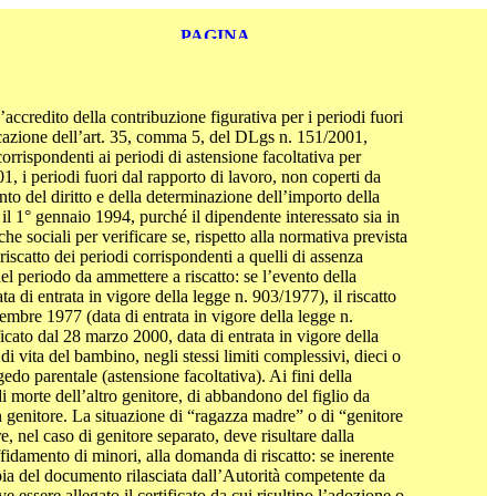
ccredito della contribuzione figurativa per i periodi fuori
plicazione dell’art. 35, comma 5, del DLgs n. 151/2001,
e corrispondenti ai periodi di astensione facoltativa per
, i periodi fuori dal rapporto di lavoro, non coperti da
nto del diritto e della determinazione dell’importo della
il 1° gennaio 1994, purché il dipendente interessato sia in
he sociali per verificare se, rispetto alla normativa prevista
scatto dei periodi corrispondenti a quelli di assenza
el periodo da ammettere a riscatto: se l’evento della
a di entrata in vigore della legge n. 903/1977), il riscatto
cembre 1977 (data di entrata in vigore della legge n.
ficato dal 28 marzo 2000, data di entrata in vigore della
 di vita del bambino, negli stessi limiti complessivi, dieci o
edo parentale (astensione facoltativa). Ai fini della
i morte dell’altro genitore, di abbandono del figlio da
un genitore. La situazione di “ragazza madre” o di “genitore
, nel caso di genitore separato, deve risultare dalla
ffidamento di minori, alla domanda di riscatto: se inerente
ia del documento rilasciata dall’Autorità competente da
 essere allegato il certificato da cui risultino l’adozione o