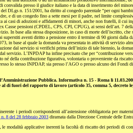
 convalida presso il giudice italiano e la data di inserimento del minore p
32 del DLgs n. 151/2001, ha diritto al congedo parentale “per ogni bambin
adre, e di un congedo fino a sette mesi per il padre, nel limite complessi
ca ai casi di adozioni e affidamenti di minori, anche non fratelli, il cui 
la ex Casse pensioni (CPDEL, CPS, CPI, CPUG), ai sensi dell’art. 7 della
zio. In base alla stessa disposizione, in caso di morte dell’iscritto, che si
superstiti aventi diritto a pensione entro il termine di 90 giorni dalla dat
1973, in base al quale la domanda va presentata in attività di servizio a
zione dal servizio si verifichi prima dell’inizio di tale biennio, la dom
l servizio. L’INPDAP ha infine precisato che per “contribuzione versata i
to né della contribuzione figurativa, volontaria o proveniente da riscatto 
a presso lo stesso INPDAP, sia presso l’AGO o presso alcuno dei Fondi d
ll’Amministrazione Pubblica. Informativa n. 15 - Roma lì 11.03.2
l di fuori del rapporto di lavoro (articolo 35, comma 5, decreto le
 inerente i periodi corrispondenti all’astensione obbligatoria per materni
n. 8 del 28 febbraio 2003
diramata dalla Direzione Centrale delle Entra
e modalità applicative inerenti la facoltà di riscatto dei periodi di con