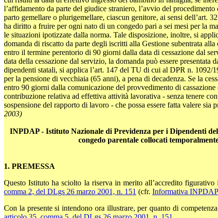
l’affidamento da parte del giudice straniero, l’avvio del procedimento di
parto gemellare o plurigemellare, ciascun genitore, ai sensi dell’art. 
ha diritto a fruire per ogni nato di un congedo pari a sei mesi per la m
le situazioni ipotizzate dalla norma. Tale disposizione, inoltre, si appli
domanda di riscatto da parte degli iscritti alla Gestione subentrata al
entro il termine perentorio di 90 giorni dalla data di cessazione dal servi
data della cessazione dal servizio, la domanda può essere presentata dai 
dipendenti statali, si applica l’art. 147 del TU di cui al DPR n. 1092/
per la pensione di vecchiaia (65 anni), a pena di decadenza. Se la cessa
entro 90 giorni dalla comunicazione del provvedimento di cassazione da
contribuzione relativa ad effettiva attività lavorativa - senza tenere con
sospensione del rapporto di lavoro - che possa essere fatta valere si
2003)
INPDAP - Istituto Nazionale di Previdenza per i Dipendenti de
congedo parentale collocati temporalmente a
1. PREMESSA
Questo Istituto ha sciolto la riserva in merito all’accredito figurativo
comma 2, del DLgs 26 marzo 2001, n. 151
(cfr.
Informativa INPDAP 
Con la presente si intendono ora illustrare, per quanto di competenza, l
articolo 35, comma 5, del DLgs 26 marzo 2001, n. 151
.