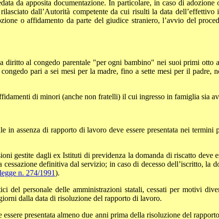
redata da apposita documentazione. In particolare, in caso di adozione 
sciato dall’Autorità competente da cui risulti la data dell’effettivo 
’adozione o affidamento da parte del giudice straniero, l’avvio del proce
ha diritto al congedo parentale "per ogni bambino" nei suoi primi otto 
n congedo pari a sei mesi per la madre, fino a sette mesi per il padre, 
fidamenti di minori (anche non fratelli) il cui ingresso in famiglia sia av
e in assenza di rapporto di lavoro deve essere presentata nei termini 
sioni gestite dagli ex Istituti di previdenza la domanda di riscatto deve e
 cessazione definitiva dal servizio; in caso di decesso dell’iscritto, la d
 legge n. 274/1991
).
tici del personale delle amministrazioni statali, cessati per motivi div
giorni dalla data di risoluzione del rapporto di lavoro.
eve essere presentata almeno due anni prima della risoluzione del rapport