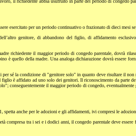
oro, il richiedente abbia usufruito in parte del periodo di congedo paren
 essere esercitato per un periodo continuativo o frazionato di dieci mesi 
 dell’altro genitore, di abbandono del figlio, di affidamento esclusi
madre richiedente il maggior periodo di congedo parentale, dovrà rilasc
mbino è quello della madre. Una analoga dichiarazione dovrà essere forn
i per sé la condizione di "genitore solo" in quanto deve risultare il no
l figlio è affidato ad uno solo dei genitori. Il riconoscimento da parte d
olo"; conseguentemente il maggior periodo di congedo, eventualmente già
, spetta anche per le adozioni e gli affidamenti, ivi compresi le adozioni
età compresa tra i sei e i dodici anni, il congedo parentale deve essere 