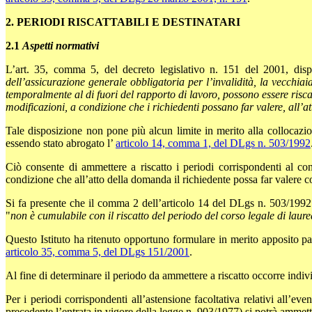
2. PERIODI RISCATTABILI E DESTINATARI
2.1
Aspetti normativi
L’art. 35, comma 5, del decreto legislativo n. 151 del 2001, di
dell’assicurazione generale obbligatoria per l’invalidità, la vecchiai
temporalmente al di fuori del rapporto di lavoro, possono essere risca
modificazioni, a condizione che i richiedenti possano far valere, all’
Tale disposizione non pone più alcun limite in merito alla collocazi
essendo stato abrogato l’
articolo 14, comma 1, del DLgs n. 503/1992
Ciò consente di ammettere a riscatto i periodi corrispondenti al cong
condizione che all’atto della domanda il richiedente possa far valere c
Si fa presente che il comma 2 dell’articolo 14 del DLgs n. 503/1992 p
"
non è cumulabile con il riscatto del periodo del corso legale di laure
Questo Istituto ha ritenuto opportuno formulare in merito apposito pare
articolo 35, comma 5, del DLgs 151/2001
.
Al fine di determinare il periodo da ammettere a riscatto occorre indivi
Per i periodi corrispondenti all’astensione facoltativa relativi all’
precedente l’entrata in vigore della legge n. 903/1977)
si potrà ammett