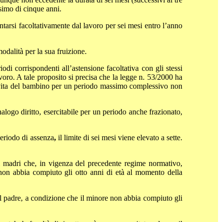
simo di cinque anni.
entarsi facoltativamente dal lavoro per sei mesi entro l’anno
odalità per la sua fruizione.
iodi corrispondenti all’astensione facoltativa con gli stessi
avoro. A tale proposito si precisa che la legge n. 53/2000 ha
 di vita del bambino per un periodo massimo complessivo non
nalogo diritto, esercitabile per un periodo anche frazionato,
periodo di assenza
,
il limite di sei mesi viene elevato a sette.
i madri che, in vigenza del precedente regime normativo,
e non abbia compiuto gli otto anni di età al momento della
al padre, a condizione che il minore non abbia compiuto gli