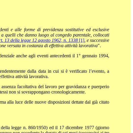
ndenti e alle forme di previdenza sostitutive ed esclusive
ti a quelli che danno luogo al congedo parentale, collocati
rt. 13 della legge 12 agosto 1962, n. 1338
[1]
, e successive
 versata in costanza di effettiva attività lavorativa
".
denziale anche agli eventi antecedenti il 1° gennaio 1994,
endentemente dalla data in cui si è verificato l’evento, a
ettiva attività lavorativa.
i assenza facoltativa del lavoro per gravidanza e puerperio
i stessi non si sovrappongano cronologicamente.
ma alla luce delle nuove disposizioni dettate dal già citato
ore della legge n. 860/1950) ed il 17 dicembre 1977 (giorno
nque non eccedente la durata di sei mesi (successivi ai tre