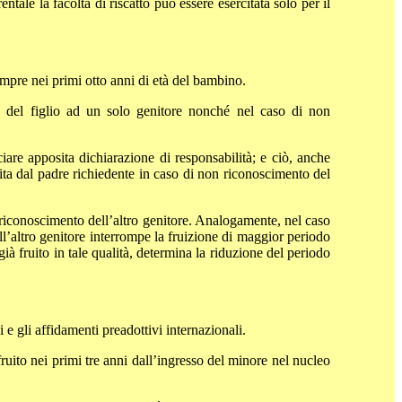
tale la facoltà di riscatto può essere esercitata solo per il
sempre nei primi otto anni di età del bambino.
vo del figlio ad un solo genitore nonché nel caso di non
iare apposita dichiarazione di responsabilità; e ciò, anche
ita dal padre richiedente in caso di non riconoscimento del
n riconoscimento dell’altro genitore. Analogamente, nel caso
ell’altro genitore interrompe la fruizione di maggior periodo
 fruito in tale qualità, determina la riduzione del periodo
 e gli affidamenti preadottivi internazionali.
fruito nei primi tre anni dall’ingresso del minore nel nucleo