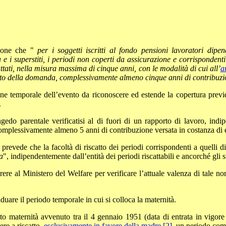
spone che "
per i soggetti iscritti al fondo pensioni lavoratori dipe
a e i superstiti, i periodi non coperti da assicurazione e corrisponden
ttati, nella misura massima di cinque anni, con le modalità di cui all’
a
atto della domanda, complessivamente almeno cinque anni di contribuzione
one temporale dell’evento da riconoscere ed estende la copertura previ
.
edo parentale verificatisi al di fuori di un rapporto di lavoro, indip
omplessivamente almeno 5 anni di contribuzione versata in costanza di eff
revede che la facoltà di riscatto dei periodi corrispondenti a quelli d
a
", indipendentemente dall’entità dei periodi riscattabili e ancorché gl
re al Ministero del Welfare per verificare l’attuale valenza di tale nor
duare il periodo temporale in cui si colloca la maternità.
evento maternità avvenuto tra il 4 gennaio 1951 (data di entrata in vig
ere a riscatto,
esclusivamente in favore della madre [2]
, un periodo comu