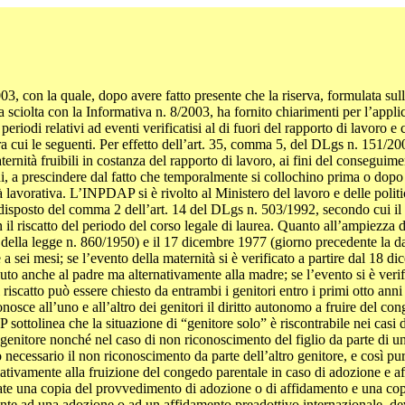
con la quale, dopo avere fatto presente che la riserva, formulata sull’a
ata sciolta con la Informativa n. 8/2003, ha fornito chiarimenti per l’ap
i periodi relativi ad eventi verificatisi al di fuori del rapporto di lavoro 
 cui le seguenti. Per effetto dell’art. 35, comma 5, del DLgs n. 151/2001
ternità fruibili in costanza del rapporto di lavoro, ai fini del conseguime
i, a prescindere dal fatto che temporalmente si collochino prima o dopo 
 lavorativa. L’INPDAP si è rivolto al Ministero del lavoro e delle politic
isposto del comma 2 dell’art. 14 del DLgs n. 503/1992, secondo cui il ri
il riscatto del periodo del corso legale di laurea. Quanto all’ampiezza d
e della legge n. 860/1950) e il 17 dicembre 1977 (giorno precedente la dat
 sei mesi; se l’evento della maternità si è verificato a partire dal 18 di
sciuto anche al padre ma alternativamente alla madre; se l’evento si è veri
 riscatto può essere chiesto da entrambi i genitori entro i primi otto anni
osce all’uno e all’altro dei genitori il diritto autonomo a fruire del cong
ottolinea che la situazione di “genitore solo” è riscontrabile nei casi d
lo genitore nonché nel caso di non riconoscimento del figlio da parte di 
 necessario il non riconoscimento da parte dell’altro genitore, e così pure
elativamente alla fruizione del congedo parentale in caso di adozione e a
te una copia del provvedimento di adozione o di affidamento e una cop
rente ad una adozione o ad un affidamento preadottivo internazionale, deve