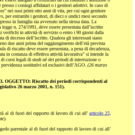
resso i coniugi affidatari o i genitori adottivi. In caso di
o” nei suoi primi otto anni di vita, per cui ogni genitore
vo, per entrambi i genitori, di dieci o undici mesi secondo
ingresso in famiglia sia avvenuto nella stessa data. La
 legge n. 274/1991, deve essere presentata dall’iscritto
 verifichi in attività di servizio o entro i 90 giorni dalla
a di decesso dell’iscritto. Qualora gli interessati siano
lmeno due anni prima del raggiungimento dell’età prevista
anda di riscatto deve essere presentata, a pena di decadenza,
n costanza di effettiva attività lavorativa” si intende la
di corsi legali di studi né dei periodi di interruzione o
i previdenza sostitutivi ed esclusivi dell’AGO.
(26 marzo
003. OGGETTO: Riscatto dei periodi corrispondenti al
gislativo 26 marzo 2001, n. 151).
tà al di fuori del rapporto di lavoro di cui all’
articolo 25,
te).
gedo parentale al di fuori del rapporto di lavoro di cui all’