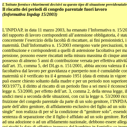
L'Istituto fornisce chiarimenti decisivi su questo tipo di situazione previdenziale
Il riscatto dei periodi di congedo parentale fuori lavoro
(Informativa Inpdap 15/2003)
L’INPDAP, in data 11 marzo 2003, ha emanato l’Informativa n. 15/2003, 
del rapporto di lavoro corrispondenti all’astensione obbligatoria, è st
concernente l’esercizio della facoltà di riscattare, ai fini pensionistici, 
maternità. Dall’Informativa n. 15/2003 emergono varie precisazioni, tra
contribuzione e corrispondenti a quelli di astensione facoltativa per ma
pensione, possono essere riscattati nella misura massima di cinque ann
possesso di almeno 5 anni di contribuzione versata per effettiva attività
dall’art. 35, comma 5, del DLgs n. 151/2001, abbia ancora valenza il d
facoltativa dal lavoro per gravidanza e puerperio non è cumulabile con 
maternità si è verificato tra il 4 gennaio 1951 (data di entrata in vigor
può essere chiesto soltanto dalla madre e per un periodo non superiore a
903/1977), il diritto al riscatto di un periodo fino a sei mesi è ricono
legge n. 53/2000, per effetto dell’art. 3, comma 2, della stessa legge, il
undici mesi a seconda delle situazioni, con cui la legge n. 53/2000 ricon
fruizione del congedo parentale da parte di un solo genitore, l’INPDAP s
parte dell’altro genitore, di affidamento esclusivo del figlio ad un so
single” non realizza di per sé la condizione di “genitore solo”, essendo
sentenza di separazione che il figlio è affidato ad un solo genitore. R
ad una adozione o ad un affidamento nazionale, debbono essere allega
cui risulti la data di effettivo ingresso del bambino in famiglia; se ine