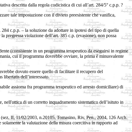
ativa descritta dalla regola codicistica di cui all’art. 284/5° c.p.p. ?
izzare tale impostazione con il divieto preesistente che vanifica,
 284 c.p.p. – la soluzione da adottare in ipotesi del tipo di quella
r la pregressa violazione dell’art. 385 c.p. (evasione), non possa
endente (consistente in un programma terapeutico da eseguirsi in regime
sicomania, cui il programma dovrebbe ovviare, la prima è minusvalente
avrebbe dovuto essere quello di facilitare il recupero del
libertatis dell’interessato.
inabile assioma fra programma terapeutico ed arresto domiciliare) di
 nell'ottica di un corretto inquadramento sistematico dell’isituto in
 (sez. II, 11/02/2003, n.20105, Tomasino, Riv. Pen., 2004, 126 Arch.
e solamente la valutazione della misura coercitiva in rapporto ad