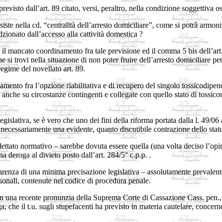
revisto dall’art. 89 citato, versi, peraltro, nella condizione soggettiva ost
siste nella cd. “centralità dell’arresto domiciliare”, come si potrà armon
ionato dall’accesso alla cattività domestica ?
d il mancato coordinamento fra tale previsione ed il comma 5 bis dell’art.
e si trovi nella situazione di non poter fruire dell’arresto domiciliare pe
egime del novellato art. 89.
iamento fra l’opzione riabilitativa e di recupero del singolo tossicodip
data anche su circostanze contingenti e collegate con quello stato di tos
gislativa, se è vero che uno dei fini della riforma portata dalla l. 49/06 
ecessariamente una evidente, quanto discutibile contrazione dello status 
l dettato normativo – sarebbe dovuta essere quella (una volta deciso l’op
a deroga al divieto posto dall’art. 284/5° c.p.p. .
arenza di una minima precisazione legislativa – assolutamente prevalente,
rsonali, contenute nel codice di procedura penale.
in una recente pronunzia della Suprema Corte di Cassazione Cass. pen.,
 che il t.u. sugli stupefacenti ha previsto in materia cautelare, concern