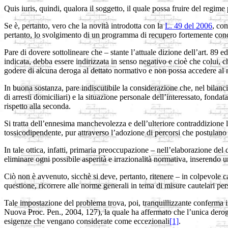
Quis iuris, quindi, qualora il soggetto, il quale possa fruire del regime p
Se è, pertanto, vero che la novità introdotta con la
L. 49 del 2006
, con
pertanto, lo svolgimento di un programma di recupero fortemente condz
Pare di dovere sottolineare che – stante l’attuale dizione dell’art. 89 e
indicata, debba essere indirizzata in senso negativo e cioè che colui, ch
godere di alcuna deroga al dettato normativo e non possa accedere al r
In buona sostanza, pare indiscutibile la considerazione che, nel bilanc
di arresti domiciliari) e la situazione personale dell’interessato, fon
rispetto alla seconda.
Si tratta dell’ennesima manchevolezza e dell’ulteriore contraddizione le
tossicodipendente, pur attraverso l’adozione di percorsi che postulano n
In tale ottica, infatti, primaria preoccupazione – nell’elaborazione de
eliminare ogni possibile asperità e irrazionalità normativa, inserendo un
Ciò non è avvenuto, sicchè si deve, pertanto, ritenere – in colpevole c
questione, ricorrere alle norme generali in tema di misure cautelari pe
Tale impostazione del problema trova, poi, tranquillizzante conferma 
Nuova Proc. Pen., 2004, 127), la quale ha affermato che l’unica deroga,
esigenze che vengano considerate come eccezionali
[1]
.