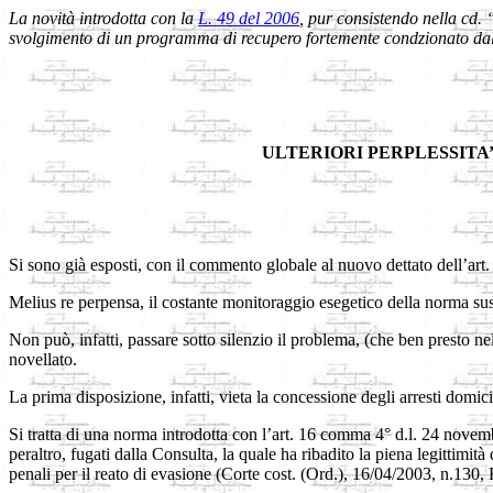
La novità introdotta con la
L.
49 del 2006
, pur consistendo nella cd. 
svolgimento di un programma di recupero fortemente condzionato dall
ULTERIORI PERPLESSITA’ 
Si sono già esposti, con il commento globale al nuovo dettato dell’art. 8
Melius re perpensa, il costante monitoraggio esegetico della norma susc
Non può, infatti, passare sotto silenzio il problema, (che ben presto ne
novellato.
La prima disposizione, infatti, vieta la concessione degli arresti domici
Si tratta di una norma introdotta con l’art. 16 comma 4° d.l. 24 novemb
peraltro, fugati dalla Consulta, la quale ha ribadito la piena legittimit
penali per il reato di evasione (Corte cost. (Ord.), 16/04/2003, n.130, 