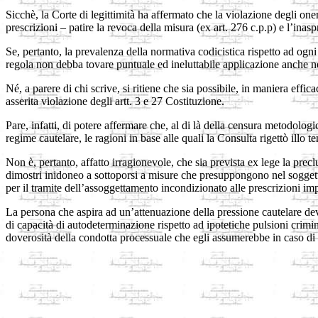
Sicchè, la Corte di legittimità ha affermato che la violazione degli one
prescrizioni – patire la revoca della misura (ex art. 276 c.p.p) e l’inasp
Se, pertanto, la prevalenza della normativa codicistica rispetto ad ogni
regola non debba tovare puntuale ed ineluttabile applicazione anche ne
Né, a parere di chi scrive, si ritiene che sia possibile, in maniera effica
asserita violazione degli artt. 3 e 27 Costituzione.
Pare, infatti, di potere affermare che, al di là della censura metodolog
regime cautelare, le ragioni in base alle quali la Consulta rigettò illo
Non è, pertanto, affatto irragionevole, che sia prevista ex lege la prec
dimostri inidoneo a sottoporsi a misure che presuppongono nel soggetto 
per il tramite dell’assoggettamento incondizionato alle prescrizioni im
La persona che aspira ad un’attenuazione della pressione cautelare de
di capacità di autodeterminazione rispetto ad ipotetiche pulsioni crim
doverosità della condotta processuale che egli assumerebbe in caso di 