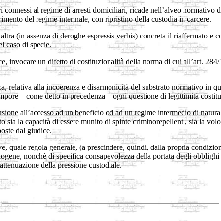
ri connessi al regime di arresti domiciliari, ricade nell’alveo normativo 
rimento del regime interinale, con ripristino della custodia in carcere.
 altra (in assenza di deroghe espressis verbis) concreta il riaffermato e 
l caso di specie.
ce, invocare un difetto di costituzionalità della norma di cui all’art. 284/
ica, relativa alla incoerenza e disarmonicità del substrato normativo in q
 tempore – come detto in precedenza – ogni questione di legittimità costit
lusione all’accesso ad un beneficio od ad un regime intermedio di natura 
sia la capacità di essere munito di spinte criminorepellenti, sia la volo
poste dal giudice.
ve, quale regola generale, (a prescindere, quindi, dalla propria condizi
inogene, nonchè di specifica consapevolezza della portata degli obbligh
attenuazione della pressione custodiale.