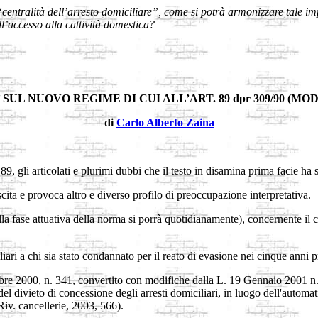
“centralità dell’arresto domiciliare”, come si potrà armonizzare tale imp
’accesso alla cattività domestica?
SUL NUOVO REGIME DI CUI ALL’ART. 89 dpr 309/90 (MODI
di
Carlo Alberto Zaina
9, gli articolati e plurimi dubbi che il testo in disamina prima facie ha 
ita e provoca altro e diverso profilo di preoccupazione interpretativa.
lla fase attuativa della norma si porrà quotidianamente), concernente il c
liari a chi sia stato condannato per il reato di evasione nei cinque anni pr
re 2000, n. 341, convertito con modifiche dalla L. 19 Gennaio 2001 n. 4, 
à del divieto di concessione degli arresti domiciliari, in luogo dell'automa
Riv. cancellerie, 2003, 566).