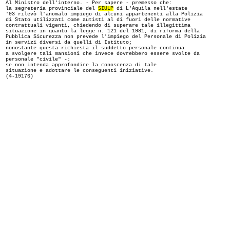
Al Ministro dell'interno. - Per sapere - premesso che:
la segreteria provinciale del
SIULP
di L'Aquila nell'estate
'93 rilevò l'anomalo impiego di alcuni appartenenti alla Polizia
di Stato utilizzati come autisti al di fuori delle normative
contrattuali vigenti, chiedendo di superare tale illegittima
situazione in quanto la legge n. 121 del 1981, di riforma della
Pubblica Sicurezza non prevede l'impiego del Personale di Polizia
in servizi diversi da quelli di Istituto;
nonostante questa richiesta il suddetto personale continua
a svolgere tali mansioni che invece dovrebbero essere svolte da
personale "civile" -:
se non intenda approfondire la conoscenza di tale
situazione e adottare le conseguenti iniziative.
(4-19176)