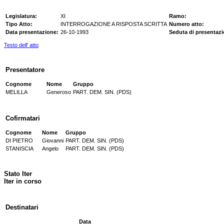
Legislatura:
XI
Ramo:
Tipo Atto:
INTERROGAZIONE A RISPOSTA SCRITTA
Numero atto:
Data presentazione:
26-10-1993
Seduta di presentazi
Testo dell' atto
Presentatore
Cognome
Nome
Gruppo
MELILLA
Generoso
PART. DEM. SIN. (PDS)
Cofirmatari
Cognome
Nome
Gruppo
DI PIETRO
Giovanni
PART. DEM. SIN. (PDS)
STANISCIA
Angelo
PART. DEM. SIN. (PDS)
Stato Iter
Iter in corso
Destinatari
Data