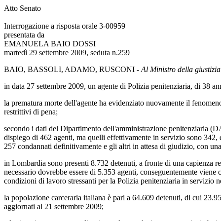
Atto Senato
Interrogazione
a
risposta
orale
3-00959
presentata da
EMANUELA BAIO DOSSI
martedì 29 settembre 2009, seduta n.259
BAIO, BASSOLI, ADAMO, RUSCONI -
Al Ministro della giustizia
in data 27 settembre 2009, un agente di Polizia penitenziaria, di 38 ann
la prematura morte dell'agente ha evidenziato nuovamente il fenomeno dei
restrittivi di pena;
secondo i dati del Dipartimento dell'amministrazione penitenziaria (DA
dispiego di 462 agenti, ma quelli effettivamente in servizio sono 342, 
257 condannati definitivamente e gli altri in attesa di giudizio, con una
in Lombardia sono presenti 8.732 detenuti, a fronte di una capienza reg
necessario dovrebbe essere di 5.353 agenti, conseguentemente viene co
condizioni di lavoro stressanti per la Polizia penitenziaria in servizio ne
la popolazione carceraria italiana è pari a 64.609 detenuti, di cui 23.9
aggiornati al 21 settembre 2009;