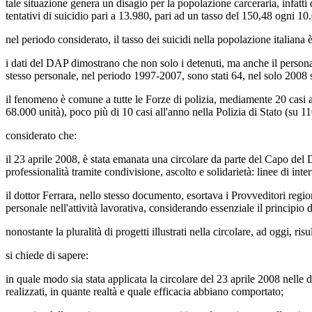
tale situazione genera un disagio per la popolazione carceraria, infatt
tentativi di suicidio pari a 13.980, pari ad un tasso del 150,48 ogni 10
nel periodo considerato, il tasso dei suicidi nella popolazione italiana 
i dati del DAP dimostrano che non solo i detenuti, ma anche il personale
stesso personale, nel periodo 1997-2007, sono stati 64, nel solo 2008 s
il fenomeno è comune a tutte le Forze di polizia, mediamente 20 casi a
68.000 unità), poco più di 10 casi all'anno nella
Polizia
di
Stato
(su 11
considerato che:
il 23 aprile 2008, è stata emanata una circolare da parte del Capo de
professionalità tramite condivisione, ascolto e solidarietà: linee di inter
il dottor Ferrara, nello stesso documento, esortava i Provveditori region
personale nell'attività lavorativa, considerando essenziale il principio
nonostante la pluralità di progetti illustrati nella circolare, ad oggi, ri
si chiede di sapere:
in quale modo sia stata applicata la circolare del 23 aprile 2008 nelle di
realizzati, in quante realtà e quale efficacia abbiano comportato;