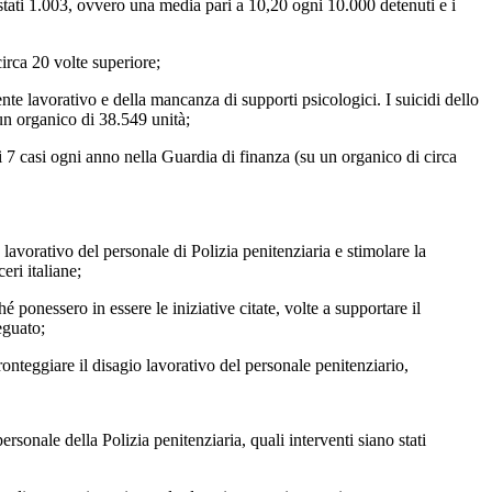
 stati 1.003, ovvero una media pari a 10,20 ogni 10.000 detenuti e i
circa 20 volte superiore;
nte lavorativo e della mancanza di supporti psicologici. I suicidi dello
 un organico di 38.549 unità;
 7 casi ogni anno nella Guardia di finanza (su un organico di circa
o lavorativo del personale di Polizia penitenziaria e stimolare la
eri italiane;
é ponessero in essere le iniziative citate, volte a supportare il
eguato;
 fronteggiare il disagio lavorativo del personale penitenziario,
ersonale della Polizia penitenziaria, quali interventi siano stati