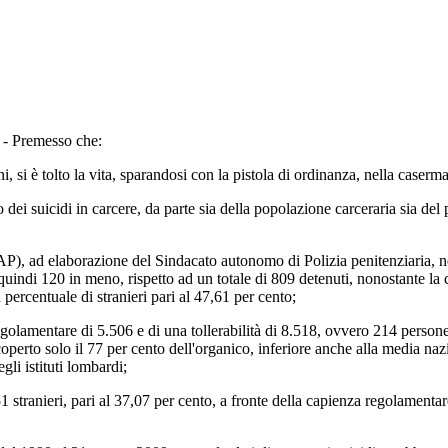
- Premesso che:
i, si è tolto la vita, sparandosi con la pistola di ordinanza, nella caserm
 suicidi in carcere, da parte sia della popolazione carceraria sia del per
P), ad elaborazione del Sindacato autonomo di Polizia penitenziaria, ne
quindi 120 in meno, rispetto ad un totale di 809 detenuti, nonostante la
 percentuale di stranieri pari al 47,61 per cento;
olamentare di 5.506 e di una tollerabilità di 8.518, ovvero 214 persone 
perto solo il 77 per cento dell'organico, inferiore anche alla media na
gli istituti lombardi;
51 stranieri, pari al 37,07 per cento, a fronte della capienza regolamenta