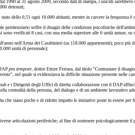
i dal 1990 al 31 agosto 2009, secondo dati di stampa, i suicidi sarebbero
.000 detenuti;
è stato dello 0,51 ogni 10.000 abitanti, mentre in carcere la frequenza è 
 penitenziario soffre il disagio delle condizioni psicofisiche dell'ambie
i sono verificati 8 casi, con una media superiore alle 6 unità annue, su
ll'anno nell'Arma dei Carabinieri (su 118.000 appartenenti); poco più di
0.000 unità di personale);
l DAP
pro tempore
, dottor Ettore Ferrara, dal titolo "Contrastare il disagi
vento", nel quale si evidenziava la difficile situazione presente nelle carc
ali e i Dirigenti degli Uffici di diretta collaborazione con il DAP affinch
 della centralità della persona, del dialogo e di un ambiente lavorativo ad
sulta che siano poche e di ridotto impatto le iniziative poste in essere per
verse articolazioni periferiche, al fine di sostenere psicologicamente il p