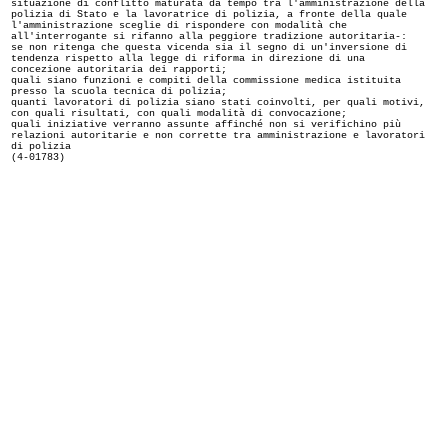
situazione di conflitto maturata da tempo tra l'amministrazione della
polizia di Stato e la lavoratrice di polizia, a fronte della quale
l'amministrazione sceglie di rispondere con modalità che
all'interrogante si rifanno alla peggiore tradizione autoritaria-:
se non ritenga che questa vicenda sia il segno di un'inversione di
tendenza rispetto alla legge di riforma in direzione di una
concezione autoritaria dei rapporti;
quali siano funzioni e compiti della commissione medica istituita
presso la scuola tecnica di polizia;
quanti lavoratori di polizia siano stati coinvolti, per quali motivi,
con quali risultati, con quali modalità di convocazione;
quali iniziative verranno assunte affinché non si verifichino più
relazioni autoritarie e non corrette tra amministrazione e lavoratori
di polizia
(4-01783)