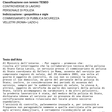
Classificazione con termini TESEO
CONTROVERSIE DI LAVORO
PERSONALE DI POLIZIA
Indicizzazione : geopolitica e sigle
COMMISSARIATO DI PUBBLICA SICUREZZA
VELLETRI (ROMA+ LAZIO+)
Testo dell'Atto
Al Ministro dell'interno. - Per sapere - premesso che:
risulta all'interrogante che la collaboratrice tecnica della polizia
di Stato Catia Latini, in servizio presso il commissariato di polizia
di Stato coordinato di Velletri in Roma, assente dal servizio per
comprovate ragioni di salute, dal 29 dicembre 2001, una volta al
giorno è oggetto di controlli, di cui non si conosce la natura,
presso il suo domicilio, da parte del personale della polizia di
Stato; inoltre, in considerazione dei periodi di assenza dal
servizio, sempre per le suddette ragioni di salute, la stessa è,
altresì, oggetto di verifiche da parte dei sanitari della polizia di
Stato, talora accompagnati da carabinieri o da altri poliziotti;
la predetta lavoratrice è stata, dal medico della polizia di Stato,
dichiarata idonea al servizio pur in presenza di una diversa
certificazione medica rilasciata dal locale pronto soccorso
ospedaliero;
l'attività di controllo, palesemente inusuale e, per intensità e
frequenza non paragonabile nemmeno a quella esercitata alle persone
agli arresti domiciliari, è certamente riconducibile ad una