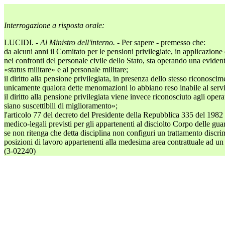
Interrogazione a risposta orale:
LUCIDI. -
Al Ministro dell'interno. -
Per sapere - premesso che:
da alcuni anni il Comitato per le pensioni privilegiate, in applicazione
nei confronti del personale civile dello Stato, sta operando una evidente 
«status militare» e al personale militare;
il diritto alla pensione privilegiata, in presenza dello stesso riconoscim
unicamente qualora dette menomazioni lo abbiano reso inabile al servi
il diritto alla pensione privilegiata viene invece riconosciuto agli ope
siano suscettibili di miglioramento»;
l'articolo 77 del decreto del Presidente della Repubblica 335 del 1982 p
medico-legali previsti per gli appartenenti al disciolto Corpo delle gua
se non ritenga che detta disciplina non configuri un trattamento discrim
posizioni di lavoro appartenenti alla medesima area contrattuale ad un
(3-02240)