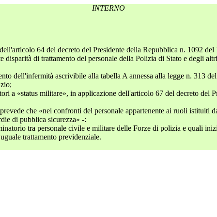
INTERNO
 dell'articolo 64 del decreto del Presidente della Repubblica n. 1092 del
disparità di trattamento del personale della Polizia di Stato e degli altri 
ento dell'infermità ascrivibile alla tabella A annessa alla legge n. 313 de
zio;
ratori a «status militare», in applicazione dell'articolo 67 del decreto d
revede che «nei confronti del personale appartenente ai ruoli istituiti da
rdie di pubblica sicurezza» -:
inatorio tra personale civile e militare delle Forze di polizia e quali in
 uguale trattamento previdenziale.