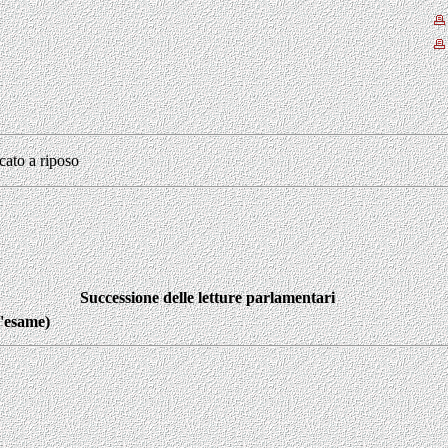
cato a riposo
Successione delle letture parlamentari
l'esame)