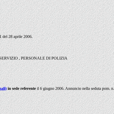
 1 del 28 aprile 2006.
 SERVIZIO
,
PERSONALE DI POLIZIA
ali)
in sede referente
il 6 giugno 2006. Annuncio nella seduta pom. n