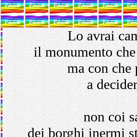
Lo avrai ca
il monumento che p
ma con che p
a decider
non coi s
dei borghi inermi st