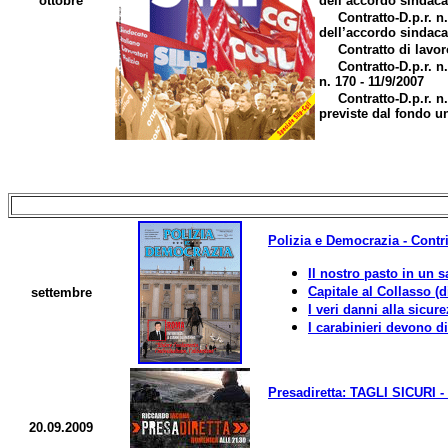
ottobre
dell’accordo sindaca
Contratto-D.p.r. n.
dell’accordo sindaca
Contratto di lavo
Contratto-D.p.r. n.
n. 170 - 11/9/2007
Contratto-D.p.r. n.
previste dal fondo un
Polizia e Democrazia - Contri
Il nostro pasto in un s
Capitale al Collasso (d
settembre
I veri danni alla sicur
I carabinieri devono d
Presadiretta: TAGLI SICURI -
20.09.2009