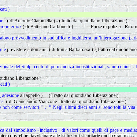
ati )
Legge 121/81
no .
( di Antonio Ciaramella ) - ( tratto dal quotidiano Liberazione )
oro interno?
( di Battistino Carbonetti ) - Forze di polizia - Riforma
nalogo provvedimento in sud africa e inghilterra. un’interrogazione pa
gi e
prevedere il domani . ( di Imma Barbarossa ) ( tratto dal quotidiano
Il regime ca
zionale del Siulp: centri di permanenza incostituzionali, vanno chiusi .
otidiano Liberazione )
ati )
Alchimie m
 ( adesione
all'appello ) ( Tratto dal quotidiano Liberazione )
rma
( di Gianclaudio Vianzone - tratto dal quotidiano Liberazione )
 non come servitori " . " Negli ultimi dieci anni si sono tolti la vita
La "mezza 
ca dal simbolismo «inclusivo» di valori come quelli di pace e mediaz
iera dovrebbe riavvicinare alle istituzioni sicuritarie quella gran massa