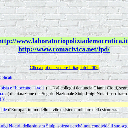
http://www.laboratoriopoliziademocratica.it
http://www.romacivica.net/lpd/
Clicca qui per vedere i ritagli del 2006
blicati -
I fondi per 
pista e “bloccano” i voli
( ... )
«I colleghi denuncia Gianni Ciotti, segre
ema
. ( dichiarazione del Seg.rio Nazionale Siulp Luigi Notari ) . ( tratto
i )
Autovelox : 
itale
d'Europa - tra modello civile e sistema militare della sicurezza"
Una strana 
Luigi Notari, della sinistra Siulp, spiega perché non condivide il suo seg