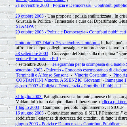
21 novembre 2003 - Polizia e Democrazia - Contributi pubblic
·
29 ottobre 2003
- Una proposta : polizia smilitarizzata . In c
·
Giustizia & Politica - Trimestrale a cura del Dipartimento Gius
STAMPA
)
20 ottobre 2003 - Polizia e Democrazia - Contributi pubblicati
·
2 ottobre 2003 Diario, 26 settembre- 2 ottobre -
In Italia può a
·
affrontare cinque colleghi nostalgici e un processo disinvolto.
28 settembre 2003
- Convegno del Siulp sulla disciplina " Quel 
·
vedere il formato in Pdf
)
4 settembre 2003 -
Telegramma per la scomparsa di Claudio S
·
settembre 2003
-
Palermo - Concorso estemporaneo di disegno
·
Terminelli e Alfonso Sansone
-
Vittorio Costantini
-
Pino Ap
COSTANTINI Vittorio, ASSENZIO Giovanni.
-
Immagine 
agosto
2003 - Polizia e Democrazia - Contributi Pubblicati
·
31 luglio 2003
Pattuglie senza carburante , mense chiuse , orga
·
Valdannini ) tratto dal quotidiano Liberazione (
clicca qui pe
1 luglio 2003
- Ciampino , pericolo inquinamento . Il SIULP : n
·
16 giugno 2003
- Comunicato stampa il SIULP Piemonte " espri
·
soddisfatto l'esigenze di sicurezza dei cittadini , di fatto li di
giugno 2003 - Polizia e Democrazia - Contributi Pubblicati
·