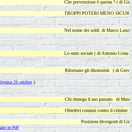
Che prevenzione è questa ? ( di Giovanni Sammit
TROPPI POTERI MENO SICUREZZA ( di Paol
Nel nome dei soldi di Marco Lanzi [ *** ] La re
Lo stato sociale ( di Antonio Costa ) [ *** ] Anc
Ritornano gli illusionisti ( di Giovanni Sammito 
lestina 26 ottobre
)
Chi rinnega il suo passato di Massimiliano Vald
Obiettivi comuni contro il crimine di Antonio
Posizioni divergenti di Giovanni Sa
ato in Pdf