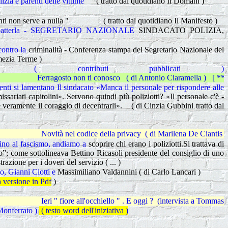
lizia e parenti delle vittime
( tratto dal quotidiano Il Domani )
volanti non serve a nulla " ( tratto dal quotidiano Il Manifesto )
combatterla - SEGRETARIO NAZIONALE
SINDACATO POLIZIA,
contro la
criminalità - Conferenza stampa del Segretario Nazionale del
amezia Terme )
( contributi pubblicati )
 non ti conosco ( di Antonio Ciaramella ) [ *** ] Famiglie " separat
enti si lamentano Il sindacato «Manca il personale per rispondere alle
sariati capitolini». Servono quindi più poliziotti? «Il personale c'è -
e veramente il coraggio di decentrarli». ( di Cinzia Gubbini tratto dal
l codice della privacy ( di Marilena De Ciantis ) [ *** ] La memoria
 fino al fascismo, andiamo a
scoprire chi erano i poliziotti.Si trattava di
ro”; come sottolineava Bettino Ricasoli presidente del consiglio di uno
azione per i doveri del servizio ( ... )
ito, Gianni Ciotti e
Massimiliano Valdannini ( di Carlo Lancari )
a versione in Pdf
)
ore all'occhiello " . E oggi ? (intervista a Tommaso Di Gaudio ) [ *** ]
 Monferrato )
( testo word dell'iniziativa )