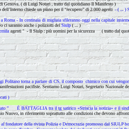
 Genova. ( di Luigi Notari , tratto dal quotidiano Il Manifesto )
o dell’Interno chiede un piano per il “recupero” di 2.000 agenti
- ( ... )
a a Roma -
In centinaia di migliaia sfileranno oggi nella capitale insie
rteo ci saranno anche i poliziotti del
Siulp
( ... )
uemila
agenti " - Il Siulp : più uomini per la sicurezza ( tratto dal quo
gi Politano
torna a parlare di CS, il composto chimico con cui vengono 
anifestazioni pacifiste. Sentiamo
Luigi Notari, Segretario Nazionale de
cati )
Parità uom
toppato "
È BATTAGLIA tra il tg satirico «Striscia la notizia» e il sin
o Nuovo, in riferimento soprattutto alle condizioni che devono affrontare
to al fondatore della rivista Polizia e Democrazia promosso dal SIULP 