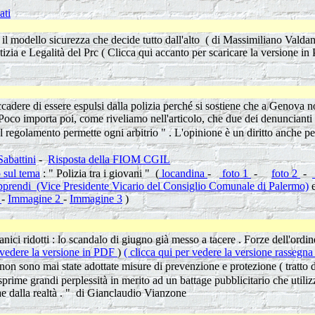
ati
risi il modello sicurezza che decide tutto dall'alto ( di Massimiliano Va
tizia e Legalità del Prc ( Clicca qui accanto per scaricare la versione i
ccadere di essere espulsi dalla polizia perché si sostiene che a Genova no
 Poco importa poi, come riveliamo nell'articolo, che due dei denuncianti
regolamento permette ogni arbitrio " . L'opinione è un diritto anche per 
abattini
-
Risposta della FIOM CGIL
 sul tema
: " Polizia tra i giovani " (
locandina
-
foto 1
-
foto 2
-
prendi (Vice Presidente Vicario del Consiglio Comunale di Palermo)
e
1
-
Immagine 2
-
Immagine 3
)
nici ridotti : lo scandalo di giugno già messo a tacere . Forze dell'ordi
r vedere la versione in PDF
)
( clicca qui per vedere la versione rassegn
on sono mai state adottate misure di prevenzione e protezione ( tratto d
me grandi perplessità in merito ad un battage pubblicitario che utiliz
strae dalla realtà . " di Gianclaudio Vianzone