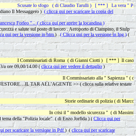
ogo ( di Claudio Tarulli ) [ *** ] La vera " Polizia di prossimità " 
tidiano Il Messaggero )
( clicca qui per scaricare la copia del
ncesco Forleo " . ( clicca qui per aprire la locandina )
curezza e salute sul posto di lavoro . Aeroporto di Ciampino, il Siulp
ca qui per la versione in htm
)
( Clicca qui per la versione in Ipg )
(
ati di Roma ( di Gianni Ciotti ) [ *** ] Il caso Matteo ( di Antoni
a 3/a ore 09,00/14.00 (
clicca qui per vedere il dettaglio
)
Il Commissariato alla " Sapienza " ( di Gianni Ciot
E…IL TAR ALL’AGENTE >> ( clicca sulla relative testate
Storie ordinarie di polizia ( di Marco Lanzi ) [ 
In crisi il " modello sicurezza " ( di Massimiliano Valdanni
 tema della "Polizia locale" ( di Enzo Jorfida ) (
Clicca qui per
qui per scaricare la versione in Pdf
) (
clicca qui per scaricare