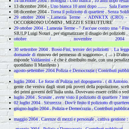
14 dicembre 2004 - Bologna - Uno bianca , 10 anni dopo restan
13 dicembre 2004 -
Uno bianca 10 anni dopo ........ Sala Farn
08 dicembre 2004 -
Torna il poliziotto di quartiere . Senza Sold
29 ottobre 2004 - Lamezia Terme - ADNKTX (CRO) - 
OCCORRONO UOMINI , MEZZI E STRUTTURE
29 ottobre 2004 - Lamezia Terme - " J'accuse contro una " Finan
SIULP Luigi Notari , per stigmatizzare il disagio dei poliziotti
ottobre / novembre 200
30 settembre 2004 .
Bossi-Fini, terrore dei poliziotti
.
La legge
domande di
r
innovo del permesso di soggiorno»
. ( ... )
D'altro
risponde
Valdannini
- è che è distribuito male, con una penaliz
quotidiano Il Manifesto )
agosto-settembre 2004 Polizia e Democrazia ( Contributi pubbli
luglio 2004 . Le forze di Polizia nel dopoguerra . ( di Antonio 
gente che veniva dagli strati più poveri della popolazione, sce
dei primi governi dell’Italia unita. Dovevano essere celibi o ved
luglio 2004 . Scusate , avete visto il poliziotto di quartiere ? in
02 luglio 2004 . Sicurezza . Dov'è finito il poliziotto di quartier
giugno-luglio 2004 . Polizia e Democrazia . Contributi pubblica
maggio 2004 . Carenze di mezzi e personale , cattiva gestione : i 
maggio 2004 - Polizia e Democrazia - Contributi pubblicati