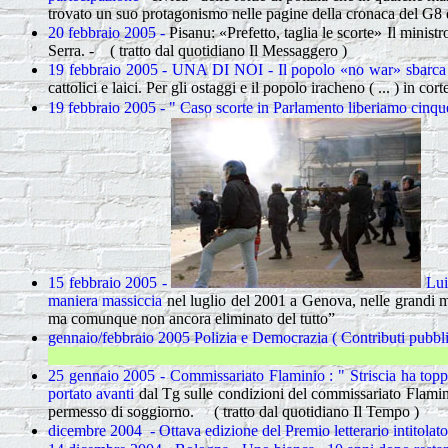
trovato un suo protagonismo nelle pagine della cronaca del G8 di
20 febbraio 2005 -
Pisanu: «Prefetto, taglia le scorte»
Il ministr
Serra. - ( tratto dal quotidiano Il Messaggero )
19 febbraio 2005 - UNA DI NOI -
Il popolo «no war» sbarc
cattolici e laici. Per gli ostaggi e il popolo iracheno ( ... ) in co
19 febbraio 2005 - " Caso scorte in Parlamento liberiamo cinq
15 febbraio 2005 -
Lui
maniera massiccia
nel luglio del 2001 a Genova, nelle grandi m
ma comunque non ancora eliminato del tutto”
gennaio/febbraio 2005 Polizia e Democrazia ( Contributi pubbli
25 gennaio 2005 - Commissariato Flaminio : " Striscia ha 
portato avanti
dal Tg sulle condizioni del commissariato Flamini
permesso di soggiorno.
( tratto dal quotidiano Il Tempo )
dicembre 2004 - Ottava edizione del Premio letterario intitola