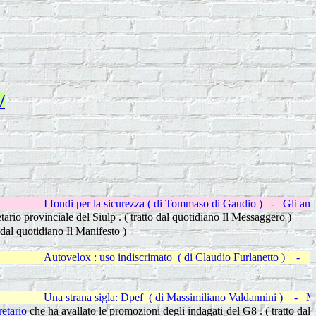
/
la sicurezza ( di Tommaso di Gaudio ) - Gli antichi problemi ( di Gian
tario provinciale del Siulp . ( tratto dal quotidiano Il Messaggero )
 dal quotidiano Il Manifesto )
uso indiscrimato ( di Claudio Furlanetto ) - Tutti bocciati all'esam
sigla: Dpef ( di Massimiliano Valdannini ) - Mai più un'altra Genova
retario
che ha avallato le promozioni degli indagati del G8 . ( tratto dal