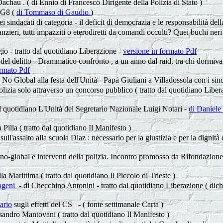
achau . ( di Ennio di Francesco Dirigente della Polizia di Stato )
l G8 (
di
Tommaso di Gaudio
)
dei sindacati di categoria - il deficit di democrazia e le responsabilità de
inanzieri, tutti impazziti o eterodiretti da comandi occulti? Quei buchi ner
gio - tratto dal quotidiano Liberazione -
versione in formato Pdf
del delitto - Drammatico confronto , a un anno dal raid, tra chi dormiva n
ormato Pdf
No Global alla festa dell'Unità - Papà Giuliani a Villadossola con i sinda
lizia solo attraverso un concorso pubblico ( tratto dal quotidiano Liber
l quotidiano L'Unità del Segretario Nazionale Luigi Notari -
di Daniel
Pilla ( tratto dal quotidiano Il Manifesto )
à sull'assalto alla scuola Diaz : necessario per la giustizia e per la dignit
no-global e interventi della polizia. Incontro promosso da Rifondazione ...
 Marittima ( tratto dal quotidiano Il Piccolo di Trieste )
mogeni
- di Checchino Antonini - tratto dal quotidiano Liberazione ( dic
ario
sugli effetti del CS - ( fonte settimanale Carta )
sandro Mantovani ( tratto dal quotidiano Il Manifesto )