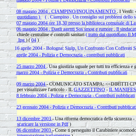
·
08 maggio 2004 . CIAMPINO/INQUINAMENTO
. I Verdi:
·
quotidiano )
( . Ciampino . Un consiglio sui problemi dello sc
07 maggio 2004 ore 18,30 presso la biblioteca comunale di Langh
·
06 maggio 2004 . Dagli agenti Sos smog e rumore . Il sindacato
·
chiede centraline e controlli sanitari
( tratto dal quotidiano Il 
Ipg
) (
04
)
16 aprile 2004 -
Bologna: Siulp, Un Confronto Con Cofferati 
aprile 2004 - Polizia e Democrazia - contributi pubblicati
·
25 marzo 2004
. Una giustizia uguale per tutti tra efficienza 
·
marzo 2004 - Polizia e Democrazia - Contributi pubblicati
·
09 marzo 2004
- COMUNICATO STAMPA: <<DIRITTI CIVIL
·
per visualizzare l'articolo - IL
GAZZETTINO
-
IL MANIFE
8 febbraio 2004 - Polizia e Democrazia - Contributi pubblicati
·
23 gennaio 2004 - Polizia e Democrazia - Contributi pubblicati
·
13 dicembre 2003
- Una riforma democratica della sicurezza - 
·
scaricare la versione in Pdf
)
06 dicembre 2003
- Come ti perseguito il Carabiniere scomodo
·
interrogazione parlamentare
)