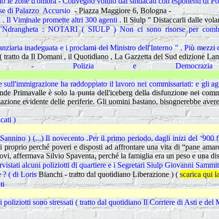
o le zone d'ombra - Convegno voluto dai sindacati con esponenti di Po
ese di Palazzo Accursio
- Piazza Maggiore 6, Bologna
-
i . Il Viminale promette altri 300 agenti
. Il Siulp " Distaccarli dalle 
'Ndrangheta : NOTARI ( SIULP ) Non ci sono risorse per 
ziaria inadeguata e i proclami del Ministro dell'Interno " . Più mezzi 
 . ( tratto da Il Domani , il Quotidiano , La Gazzetta del Sud edizione L
4 - Polizia e Democrazia 
Ferragosto
 sull'immigrazione ha raddoppiato il lavoro nei commissariati: e gli ag
nde Primavalle è solo la punta dell'iceberg della disfunzione nei commis
zazione evidente delle periferie. Gli uomini bastano, bisognerebbe aver
cati )
Novità ne
Sannino ) (...) Il novecento .Per il primo periodo, dagli inizi del ‘900
lti proprio perché poveri e disposti ad affrontare una vita di “pane ama
ovi, affermava Silvio Spaventa, perché la famiglia era un peso e una distr
tervistati alcuni poliziotti di quartiere e i Segretari Siulp Giovanni Samm
e ? ( di Loris
Bianchi - tratto dal quotidiano Liberazione ) (
scarica qui l
ti
Ieri " fi
poliziotti sono stressati ( tratto dal quotidiano Il Corriere di Asti e del