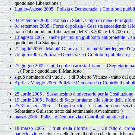
quotidiano Liberazione )
Luglio-Agosto 2005 . Polizia e Democrazia. ( Contributi pubblic
03 settembre 2005 . Polizia di Stato . Colpo di mano ferragosta
01 settembre 2005 . Forze di polizia - Cosa sta succedendo al l
tratto dal quotidiano Liberazione del 31.8.2005 e 1.9.2005 )
13 agosto 2005 - anche per rex un giubbotto antiproiettile . a
quotidiano La Stampa )
21 luglio 2005 . Mai più Genova . La memoria per leggere l'og
Giugno 2005 . Polizia e Democrazia ( Contributi pubblicati )
25 giugno 2005 Cpt, la polizia arresta Pisanu . Il Segretario na
" . ( Fonte : quotidiano Il Manifesto )
z\
può nominare chi vuole . ( di Roberto Vitanza - tratto dal qu
Aprile - Maggio 2005 Polizia e Democrazia ( Contributi pubblic
25 aprile 2005 , Sessantesimo anniversario per la Costituzione
19 aprile 2005 . Polizia di Stato torniamo allo spirito della rifo
25/31 marzo 2005 . " Troppi suicidi . Ci trattano come servi e
Sebastiano Gulisano tratto dal settimanale Avvenimenti )
marzo 2005 . Polizia e Democrazia ( Contributi pubblicati )
18 marzo 2005 - I frutti della riforma ( ... )
Un fatto di crona
partecipazione
«civica» delle forze di polizia che in qualche man