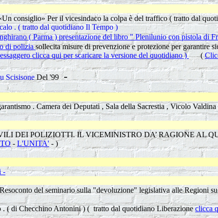
Scusate lo sf
 «Un consiglio» Per il vicesindaco la colpa è del traffico
( tratto dal quo
alo . ( tratto dal quotidiano Il Tempo )
irano ( Parma ) presentazione del libro " Plenilunio con pistola di Fra
 di polizia
sollecita misure di prevenzione e protezione per garantire si
Messaggero clicca qui per scaricare la versione del quotidiano )
(
Clic
-
Su Scisisone
Del '99
I Commissari
e garantismo . Camera dei Deputati , Sala della Sacrestia , Vicolo Valdin
I DEI POLIZIOTTI. IL VICEMINISTRO DA’ RAGIONE AL QUESTOR
STO
-
L'UNITA'
- )
 -
Resoconto del seminario sulla "devoluzione" legislativa alle Regioni sul
 . ( di Checchino Antonini ) ( tratto dal quotidiano Liberazione
clicca 