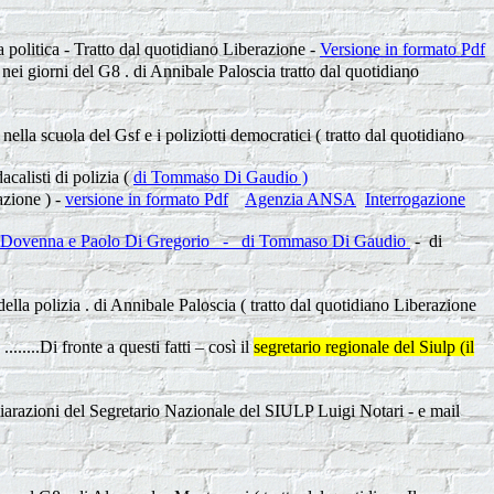
lla politica - Tratto dal quotidiano Liberazione -
Versione in formato Pdf
i nei giorni del G8 . di Annibale Paloscia tratto dal quotidiano
ella scuola del Gsf e i poliziotti democratici ( tratto dal quotidiano
calisti di polizia (
di Tommaso Di Gaudio )
azione ) -
versione in formato Pdf
Agenzia ANSA
Interrogazione
e Dovenna e Paolo Di Gregorio - di Tommaso Di Gaudio
- di
à della polizia . di Annibale Paloscia ( tratto dal quotidiano Liberazione
.....Di fronte a questi fatti – così il
segretario regionale del Siulp (il
hiarazioni del Segretario Nazionale del SIULP Luigi Notari - e mail