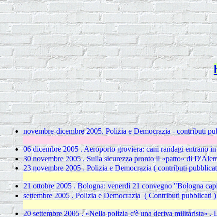
novembre-dicembre 2005. Polizia e Democrazia - contributi pub
06 dicembre 2005 . Aeroporto groviera: cani randagi entrano in 
30 novembre 2005 .
Sulla sicurezza pronto il «patto» di D'Al
23 novembre 2005 . Polizia e Democrazia ( contributi pubblicat
21 ottobre 2005 . Bologna: venerdì 21 convegno "Bologna cap
settembre 2005 . Polizia e Democrazia ( Contributi pubblicati )
20 settembre 2005 . «Nella polizia c'è una deriva militarista» . 