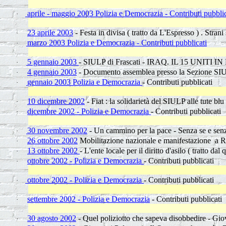
aprile - maggio 2003 Polizia e Democrazia - Contributi pubblic
·
23 aprile 2003
- Festa in divisa ( tratto da L'Espresso ) . Strani 
·
marzo 2003 Polizia e Democrazia - Contributi pubblicati
·
5 gennaio 2003
- SIULP di Frascati - IRAQ. IL 15 UNI
·
4 gennaio 2003
- Documento assemblea presso la Sezione SIU
·
gennaio 2003 Polizia e Democrazia
- Contributi pubblicati
·
10 dicembre 2002
- Fiat : la solidarietà del SIULP alle tute blu
·
dicembre 2002 - Polizia e Democrazia
- Contributi pubblicati
·
30 novembre 2002
- Un cammino per la pace - Senza se e senz
·
26 ottobre 2002
Mobilitazione nazionale e manifestazione a R
·
13 ottobre 2002
- L'ente locale per il diritto d'asilo ( tratto dal
·
ottobre 2002 - Polizia e Democrazia
- Contributi pubblicati
·
ottobre 2002 - Polizia e Democrazia
- Contributi pubblicati
·
settembre 2002 - Polizia e Democrazia
- Contributi pubblicati
·
30 agosto 2002
- Quel poliziotto che sapeva disobbedire - Gio
·