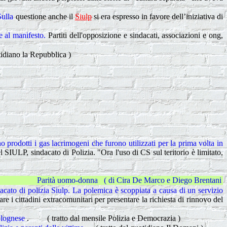
Sulla
questione anche il
Siulp
si era espresso in favore dell’iniziativa di
me al manifesto.
Partiti dell'opposizione e sindacati, associazioni e ong,
tidiano la Repubblica )
prodotti i gas lacrimogeni che furono utilizzati per la prima volta in
l SIULP, sindacato di Polizia
. "
Ora l'uso di CS sul teritorio è limitato,
o-donna ( di Cira De Marco e Diego Brentani ) [ *** ] Al servizio di 
dacato di polizia Siulp. La polemica è scoppiata a causa di un servizio
 i cittadini extracomunitari per presentare la richiesta di rinnovo del
bolognese
. ( tratto dal mensile Polizia e Democrazia )