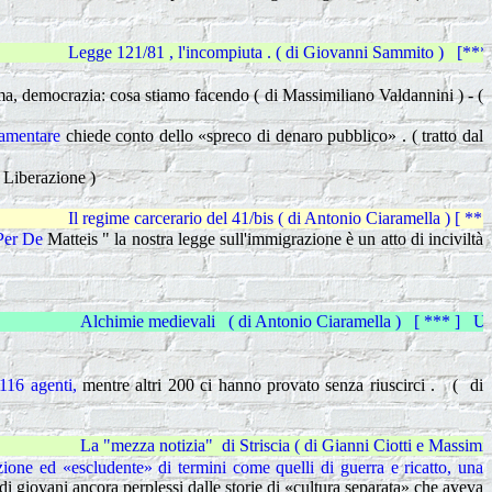
 , l'incompiuta . ( di Giovanni Sammito ) [***] Dialogo della scorsa e
, democrazia: cosa stiamo facendo ( di Massimiliano Valdannini ) - (
rlamentare
chiede conto dello «spreco di denaro pubblico»
. ( tratto dal
 Liberazione )
rcerario del 41/bis ( di Antonio Ciaramella ) [ *** ] Qualcosa si muov
 Per De
Matteis " la nostra legge sull'immigrazione è un atto di inciviltà
edievali ( di Antonio Ciaramella ) [ *** ] Una collaborazione inusua
 116 agenti,
mentre altri 200 ci hanno provato senza riuscirci . ( di
notizia" di Striscia ( di Gianni Ciotti e Massimiliano Valdannini ) 
ione ed «escludente» di termini come quelli di guerra e ricatto, una
 di giovani ancora perplessi dalle storie di «cultura separata» che aveva