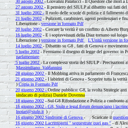
30 agosto 2002
- Giovanni Palatucci - Il Questore che morì a D
·
27 agosto 2002
- Il pensiero del SIULP al dibattito sui fatti de
·
31 luglio 2002 -
Il ruolo delle scuole di polizia e il fallimento 
·
21 luglio 2002
- Poliziotti, carabinieri, agenti penitenziari e f
·
Liberazione -
versione in formato Pdf
20 luglio 2002
- Cercare la verità è un conflitto di Alberto Bur
·
16 luglio 2002
- E i sopravvissuti della Diaz tornano sul luogo 
·
Liberazione )
versione in formato Pdf
L'Unità versione in f
14 luglio 2002
- Dibattito su G8 , fatti di Genova e movimento 
·
5 luglio 2002
- Fermiamo il disegno di legge del governo: in Po
·
parlamentare
5 luglio 2002
- La complessa storia del SIULP - Precisazioni a
·
Massimiliano Valdannini
28 giugno 2002
- Il Mobbing arriva in parlamento di Francesca 
·
21 giugno 2002
- I labirinti di Genova - Scoprire tutta la verit
·
)
Copia in Formato Pdf
20 giugno 2002
-
Ordine pubblico: G8, la svolta Strategie anti 
·
sindacato di polizia) Daniele Dovenna
18 giugno 2002
- Sul G8 Rifondazione e Polizia a confronto alla
·
16 giugno 2002 - G8, Siulp e legal forum denunciano i lacri
·
lnotari@siulp.it
)
16 giugno 2002 Sindrome di Genova
- Scaricate il
question
·
16 giugno 2002 Lacrimogeni " sequestrate quei gas
"
- di Ales
·