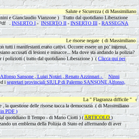
Salute e Sicurezza ( di Massimiliano Valdannini )
ldannini e Gianclaudio Vianzone ) Tratto dal quotidiano Liberazione
n Pdf .
INSERTO I
-
INSERTO II
-
INSERTO III
-
RASSEGNA
Le risorse negate ( di Massimiliano Valdannini ) 
n tutti i manifestanti erano cattivi. Occorre essere un po’ ingenui,
 siano accusati di lesioni e minacce... Ma dove sta andando la polizia?
i poliziotti ( tratto dal quotidiano Liberazione ) (
Clicca qui per
Alfonso Sansone , Luigi Notari , Renato Azzinnari -
Ninni
d i
segretari provinciali SIULP di Palermo SANSONE Alfonso,
La " Flagranza difficile " di Rober
ne , la questione delle risorse tocca la democrazia ( di Massimiliano
a in PDF )
al quotidiano Il Tempo - di Mario Ciotti ) (
ARTICOLO
)
zando un emblema della Polizia di Stato ed affermando di aver