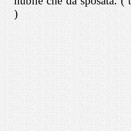
nubile che da sposata. ( 
)