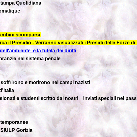
Stampa Quotidiana
omatique
 bambini scomparsi
ca il Presidio - Verranno visualizzati i Presidi delle Forze di P
ell'ambiente e la tutela dei diritti
 garanzie nel sistema penale
 soffrirono e morirono nei campi nazisti
'Italia
onati e studenti scritto dai nostri inviati speciali nel pas
ntemporanee
IULP Gorizia