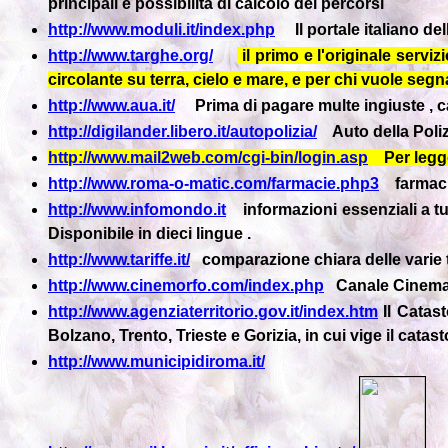
principali e possibilità di calcolo dei percorsi
http://www.moduli.it/index.php
Il portale italiano d
http://www.targhe.org/
il primo e l'originale servi
circolante su terra, cielo e mare, e per chi vuole seg
http://www.aua.it/
Prima di pagare multe ingiuste , cart
http://digilander.libero.it/autopolizia/
Auto della Poliz
http://www.mail2web.com/cgi-bin/login.asp
Per legger
http://www.roma-o-matic.com/farmacie.php3
farmacie
http://www.infomondo.it
informazioni essenziali a tutt
Disponibile in dieci lingue .
http://www.tariffe.it/
comparazione chiara delle varie tari
http://www.cinemorfo.com/index.php
Canale Cinema , I
http://www.agenziaterritorio.gov.it/index.htm
Il Catast
Bolzano, Trento, Trieste e Gorizia, in cui vige il catast
http://www.municipidiroma.it/