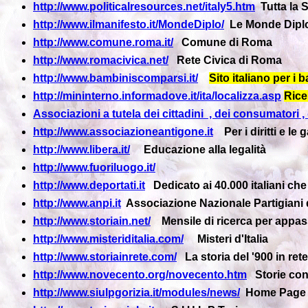
http://www.politicalresources.net/italy5.htm
Tutta la 
http://www.ilmanifesto.it/MondeDiplo/
Le Monde Dipl
http://www.comune.roma.it/
Comune di Roma
http://www.romacivica.net/
Rete Civica di Roma
http://www.bambiniscomparsi.it/
Sito italiano per i
http://mininterno.informadove.it/ita/localizza.asp
Ricer
Associazioni a tutela dei cittadini , dei consumatori , d
http://www.associazioneantigone.it
Per i diritti e le
http://www.libera.it/
Educazione alla legalità
http://www.fuoriluogo.it/
http://www.deportati.it
Dedicato ai 40.000 italiani che
http://www.anpi.it
Associazione Nazionale Partigiani d
http://www.storiain.net/
Mensile di ricerca per appassi
http://www.misteriditalia.com/
Misteri d'Italia
http://www.storiainrete.com/
La storia del '900 in rete
http://www.novecento.org/novecento.htm
Storie co
http://www.siulpgorizia.it/modules/news/
Home Page S