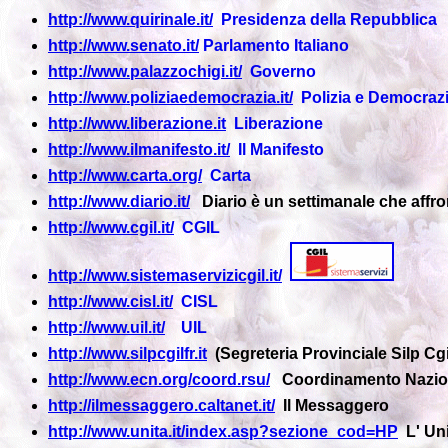
http://www.quirinale.it/
Presidenza della Repubblica
http://www.senato.it/
Parlamento Italiano
http://www.palazzochigi.it/
Governo
http://www.poliziaedemocrazia.it/
Polizia e Democraz
http://www.liberazione.it
Liberazione
http://www.ilmanifesto.it/
Il Manifesto
http://www.carta.org/
Carta
http://www.diario.it/
Diario è un settimanale che affron
http://www.cgil.it/
CGIL
http://www.sistemaservizicgil.it/
http://www.cisl.it/
CISL
http://www.uil.it/
UIL
http://www.silpcgilfr.it
(Segreteria Provinciale Silp Cg
http://www.ecn.org/coord.rsu/
Coordinamento Nazio
http://ilmessaggero.caltanet.it/
Il Messaggero
http://www.unita.it/index.asp?sezione_cod=HP
L' Uni