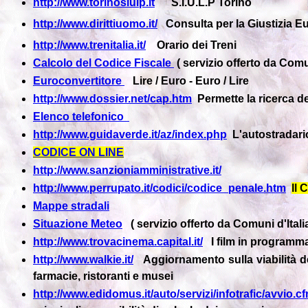
http://www.torinosiulp.it
S.I.U.L.P Torino
http://www.dirittiuomo.it/
Consulta per la Giustizia Eu
http://www.trenitalia.it/
Orario dei Treni
Calcolo del Codice Fiscale
( servizio offerto da Comun
Euroconvertitore
Lire / Euro - Euro / Lire
http://www.dossier.net/cap.htm
Permette la ricerca del
Elenco telefonico
http://www.guidaverde.it/az/index.php
L'autostradario
CODICE ON LINE
http://www.sanzioniamministrative.it/
http://www.perrupato.it/codici/codice_penale.htm
Il 
Mappe stradali
Situazione Meteo
( servizio offerto da Comuni d'Italia
http://www.trovacinema.capital.it/
I film in programmazi
http://www.walkie.it/
Aggiornamento sulla viabilità del
farmacie, ristoranti e musei
http://www.edidomus.it/auto/servizi/infotrafic/avvio.c