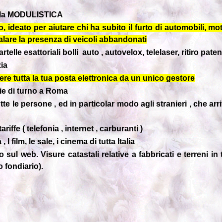
ella MODULISTICA
zio, ideato per aiutare chi ha subito il furto di automobili, m
nalare la presenza di veicoli abbandonati
elle esattoriali bolli auto , autovelox, telelaser, ritiro pat
ia
e tutta la tua posta elettronica da un unico gestore
 di turno a Roma
e le persone , ed in particolar modo agli stranieri , che arr
ffe ( telefonia , internet , carburanti )
 film, le sale, i cinema di tutta Italia
o sul web. Visure catastali relative a fabbricati e terreni in
o fondiario).