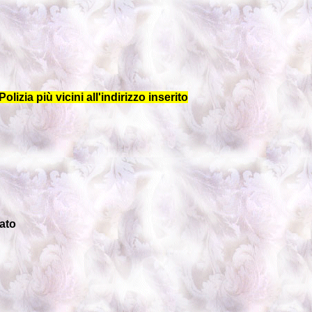
olizia più vicini all'indirizzo inserito
sato