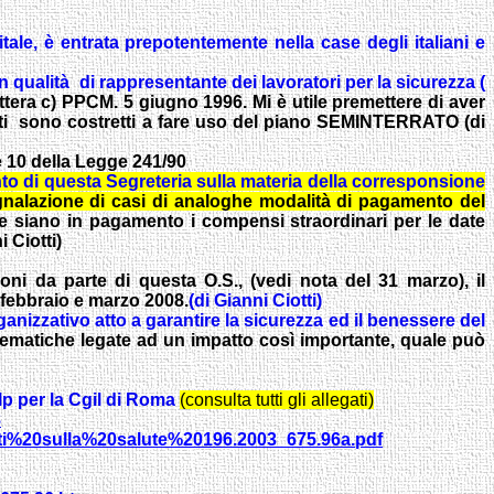
tale, è entrata prepotentemente nella case degli italiani e
 qualità di rappresentante dei lavoratori per la sicurezza (
lettera c) PPCM. 5 giugno 1996.
Mi è utile premettere di aver
uanti sono costretti a fare uso del piano SEMINTERRATO (di
 e 10 della Legge 241/90
o di questa Segreteria sulla materia della corresponsione
segnalazione di casi di analoghe modalità di pagamento del
tale siano in pagamento i compensi straordinari per le date
 Ciotti)
ioni da parte di questa O.S., (vedi nota del 31 marzo), il
, febbraio e marzo 2008.
(di Gianni Ciotti)
organizzativo atto a garantire la sicurezza ed il benessere del
blematiche legate ad un impatto così importante, quale può
ilp per la Cgil di Roma
(consulta tutti gli allegati)
8
dati%20sulla%20salute%20196.2003_675.96a.pdf