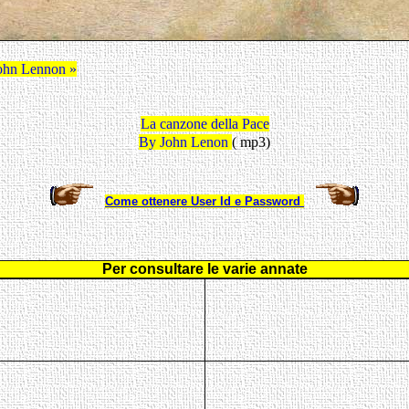
ohn Lennon »
La canzone della Pace
By John Lenon
( mp3)
Come
ottenere User Id e Password
Per consultare le varie annate