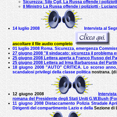
Sicurezza: Silp Cgil, La Russa offende i poliziott
Il Ministro La Russa offende i poliziotti - Lucia
14 luglio 2008
Intervista al Seg
ascoltare il file audio completo
01 luglio 2008 Roma. Sicurezza, emergenza Commissa
27 giugno 2008 "Il sindacato: sicurezza il problema e
25 giugno 2008 Lettera aperta a Franco Russo del Pa
25 giugno 2008 Lettera ad Irma Barbarossa del Parti
18 giugno 2008 "AUTO" CRITICA.
Lo scorso anno, 
scandalosi privilegi della classe politica
nostrana. (di
12 giugno 2008
Intervist
romana del Presidente degli Stati Uniti G.W.Bush (F
11 giugno 2008 Distaccamento Polizia Stradale April
Dirigenti del compartimento Lazio e della
Sezione di 