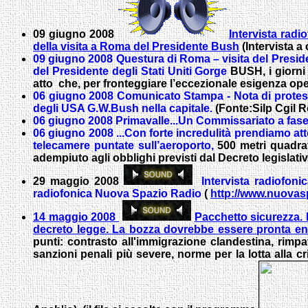
09 giugno 2008
Intervista radi
della visita a Roma del Presidente Bush
(Intervista a
09 giugno 2008
Questura di Roma – visita del Preside
del Presidente degli Stati Uniti Gorge
BUSH, i giorni
atto che, per fronteggiare l’eccezionale esigenza operati
06 giugno 2008 Comunicato Stampa - Nota di protesta -
degli USA G.W.Bush nella capitale.
(Fonte:Silp Cgil 
06 giugno 2008 Primavalle...Un Commissariato a fase 
06 giugno 2008 ...Con forte incredulità prendiamo att
telecamere puntate sull’aeroporto,
500 metri quadra
adempiuto agli obblighi previsti dal Decreto legislativ
29 maggio 2008
Intervista radiofoni
radiofonica Nuova Spazio Radio
(
http://www.nuovasp
14 maggio 2008
Pacchetto sicurezza. 
decreto legge. La bozza dovrebbe essere pronta e
punti: contrasto all'immigrazione clandestina, rimpa
sanzioni penali più severe, norme per la lotta alla 