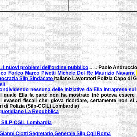
à. I nuovi problemi dell'ordine pubblico
...
... Paolo Andruccio
sco Forleo Marco Pivetti Michele Del Re Maurizio Navarra
emocrazia Silp Sindacato
Italiano Lavoratori Polizia Capo di G
ali
ondividendo nessuna delle iniziative da Ella intraprese sul
l quale Ella fa parte non ha mostrato (né poteva essere 
i evasori fiscali che, giova ricordare, certamente non si a
i di Polizia (Silp-CGIL) Lombardia)
 quotidiano La Repubblica
le SILP-CGIL Lombardia
- Gianni Ciotti Segretario Generale Silp Cgil Roma