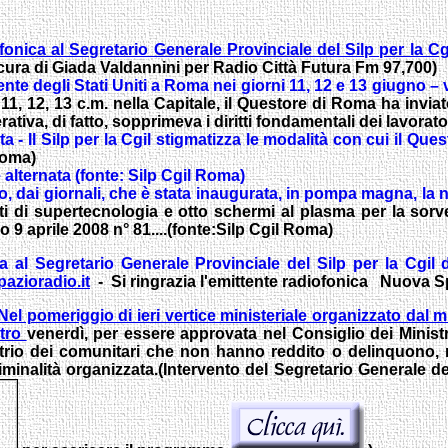
ofonica al Segretario Generale Provinciale del Silp per la Cg
 cura di Giada Valdannini per Radio Città Futura Fm 97,700)
nte degli Stati Uniti a Roma nei giorni 11, 12 e 13 giugno – 
 11, 12, 13 c.m. nella Capitale, il Questore di Roma ha inv
va, di fatto, sopprimeva i diritti fondamentali dei lavoratori d
 Il Silp per la Cgil stigmatizza le modalità con cui il Que
Roma)
alternata (fonte: Silp Cgil Roma)
o, dai giornali, che è stata inaugurata, in pompa magna, la 
ti di supertecnologia e otto schermi al plasma per la sorv
o 9 aprile 2008 n° 81....(fonte:Silp Cgil Roma)
ca al Segretario Generale Provinciale del Silp per la Cgil
azioradio.it
- Si ringrazia l'emittente radiofonica Nuova 
Nel pomeriggio di ieri vertice ministeriale organizzato dal 
ntro
venerdì, per essere approvata nel Consiglio dei Minist
trio dei comunitari che non hanno reddito o delinquono, ru
criminalità organizzata.(Intervento del Segretario Generale