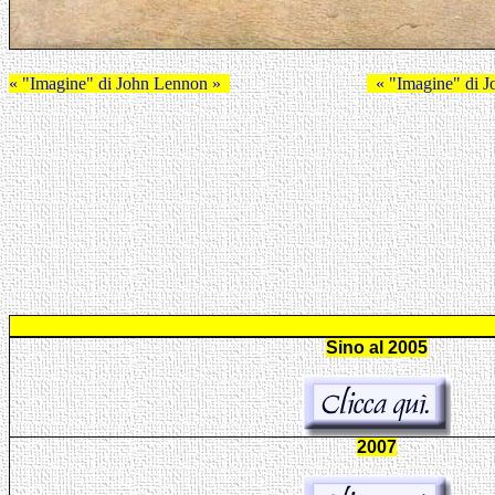
« "Imagine" di John Lennon »
« "Imagine" di J
Sino al 2005
2007