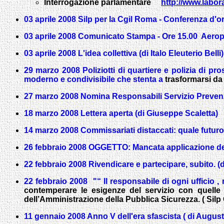
Interrogazione parlamentare
http://www.labor
03 aprile 2008 Silp per la Cgil Roma - Conferenza 
03 aprile 2008
Comunicato Stampa - Ore 15.00 Aeropor
03 aprile 2008 L'idea collettiva (di Italo Eleuterio Belli)
29 marzo 2008 Poliziotti di quartiere e polizia di pross
moderno e condivisibile che stenta a
trasformarsi da 
27 marzo 2008 Nomina Responsabili Servizio Prevenzi
18 marzo 2008 Lettera aperta (di Giuseppe Scaletta)
14 marzo 2008 Commissariati distaccati: quale futuro?
26 febbraio 2008 OGGETTO
: Mancata applicazione de
22 febbraio 2008 Rivendicare e partecipare, subito. (di
22 febbraio 2008 "“ Il responsabile di ogni ufficio ,
contemperare le esigenze del servizio con quelle
dell’Amministrazione della Pubblica Sicurezza. ( Sil
11 gennaio 2008 Anno V dell'era sfascista ( di Augusto