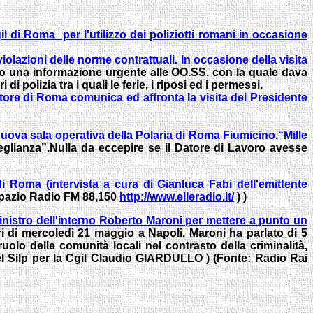
il di Roma per l'utilizzo dei poliziotti romani in occasione
violazioni delle norme contrattuali.
In occasione della visita
iato una informazione urgente alle OO.SS. con la quale dava
i polizia tra i quali le ferie, i riposi ed i permessi.
store di Roma comunica ed affronta la visita del Presidente
nuova sala operativa della Polaria di Roma Fiumicino.“Mille
eglianza”.Nulla da eccepire se il Datore di Lavoro avesse
 di Roma (intervista a cura di Gianluca Fabi
dell'emittente
Spazio Radio FM 88,150
http://www.elleradio.it/
) )
ministro dell'interno Roberto Maroni per mettere a punto un
ri di mercoledì 21 maggio a Napoli. Maroni ha parlato di 5
olo delle comunità locali nel contrasto della criminalità,
 del Silp per la Cgil Claudio GIARDULLO ) (Fonte: Radio Rai