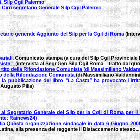
i. Silp Cgil Palermo
no Cirri segretario Generale Silp Cgil Palermo
retario generale Aggiunto del Silp per la Cgil di Roma
(Inter
riati.
Comunicato stampa (a cura del Silp Cgil Provincial
siste".
(intervista al Segr.Gen.Silp Cgil Roma - tratto dal qu
rtito della Rifondazione Comunista (di Massimiliano Valdann
to della Rifondazione Comunista
(di Massimiliano Valdannini
la pubblicazione del libro
“La Casta”
ha provocato l’irrit
 Augusto Pilia)
a al Segretario Generale del Silp per la Cgil di Roma per il 
onte: Rainews24)
ia.
Questa organizzazione sindacale in data 6 Giugno 2008 h
Latina, alla presenza del reggente il Distaccamento stesso...