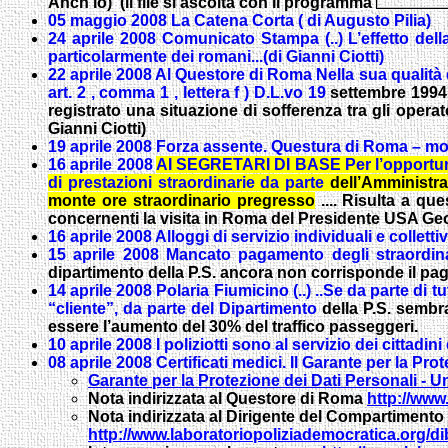
Anch'io) (il file si ascolta con il programma
05 maggio 2008 La Catena Corta ( di Augusto Pilia)
24 aprile 2008 Comunicato Stampa (..)
L’effetto del
particolarmente dei romani...(di Gianni Ciotti)
22 aprile 2008 Al Questore di Roma
Nella sua qualità 
art. 2 , comma 1 , lettera f ) D.L.vo 19
settembre 1994 
registrato una situazione di sofferenza tra gli oper
Gianni Ciotti)
19 aprile 2008 Forza assente. Questura di Roma – mob
16 aprile 2008
AI SEGRETARI DI BASE Per l’opportuna 
di prestazioni straordinarie da parte
dell’Amministra
monte ore straordinario pregresso
.
... Risulta a qu
concernenti la visita in Roma del Presidente USA Georg
16 aprile 2008 Alloggi di servizio individuali e colletti
15 aprile 2008 Mancato pagamento degli straordinar
dipartimento della P.S. ancora non corrisponde il paga
14 aprile 2008 Polaria Fiumicino (..) ..Se da parte di tu
“cliente”, da parte del Dipartimento
della P.S. sembr
essere l’aumento del 30% del traffico passeggeri.
10 aprile 2008
I poliziotti sono al servizio dei cittadi
08 aprile 2008 Certificati medici. Il Garante per la Pro
Garante per la Protezione dei Dati Personali - Un
Nota indirizzata al Questore di Roma
http://www
Nota indirizzata al Dirigente del Compartimento 
http://www.laboratoriopoliziademocratica.org/d