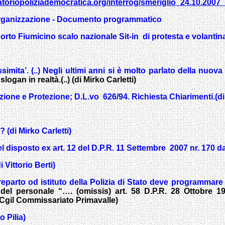
atoriopoliziademocratica.org/interrog/smeriglio_24.10.2007
d'organizzazione - Documento programmatico
to Fiumicino scalo nazionale Sit-in di protesta e volantin
imita’. (..)
Negli ultimi anni si è molto parlato della nuova
slogan in realtà.
(..) (di Mirko Carletti)
one e Protezione; D.L.vo 626/94. Richiesta Chiarimenti.(di
 (di Mirko Carletti)
l disposto ex art. 12 del D.P.R. 11 Settembre
2007 nr. 170 d
 Vittorio Berti)
 reparto od istituto della Polizia di Stato deve programmare
 del personale “…. (omissis) art. 58 D.P.R. 28 Ottobre 
p Cgil Commissariato Primavalle)
 Pilia)