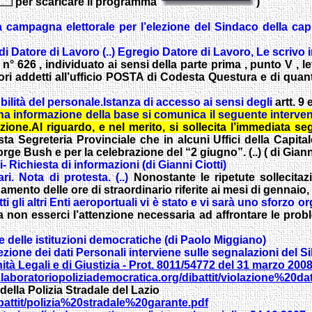
per scaricare il programma
)
la campagna elettorale per l’elezione del Sindaco della capi
di Datore di Lavoro (..)
Egregio Datore di Lavoro, Le scrivo in
n° 626 , individuato ai sensi della parte prima , punto V , 
atori addetti all’ufficio POSTA di Codesta Questura e di q
ilità del personale.Istanza di accesso ai sensi degli
artt. 9
informazione della base si comunica il seguente intervent
zione.Al riguardo, e nel merito, si sollecita l’immediata 
esta Segreteria Provinciale che in alcuni Uffici della Capi
e Bush e per la celebrazione del “2 giugno”. (..) ( di Gianni
vi- Richiesta di informazioni (di Gianni Ciotti)
i. Nota di protesta. (..)
Nonostante le ripetute sollecitaz
mento delle ore di straordinario riferite ai mesi di gennaio
tti gli altri Enti aeroportuali vi è stato e vi sarà uno sforzo 
a non esserci l’attenzione necessaria ad affrontare le pro
ni e delle istituzioni democratiche (di Paolo Miggiano)
tezione dei dati Personali interviene sulle segnalazioni del S
ità Legali e di Giustizia - Prot. 8011/54772 del 31 marzo 200
.laboratoriopoliziademocratica.org/dibattit/violazione%20
della Polizia Stradale del Lazio
ibattit/polizia%20stradale%20garante.pdf