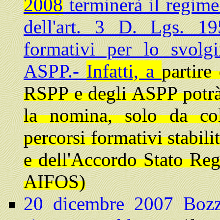
2008
terminerà il regime 
dell'art. 3 D. Lgs. 19
formativi per lo svol
ASPP.-
Infatti, a
partire
RSPP e degli ASPP potrà
la nomina, solo da co
percorsi formativi stabili
e dell'Accordo Stato Reg
AIFOS)
20 dicembre 2007
Bozz