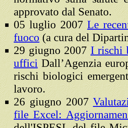
approvato dal Senato.
05 luglio 2007
Le recent
fuoco
(a cura del Diparti
29 giugno 2007
I rischi
uffici
Dall’Agenzia europe
rischi biologici emergent
lavoro.
26 giugno 2007
Valutaz
file Excel: Aggiorname
dell'ISPESL del file Mic