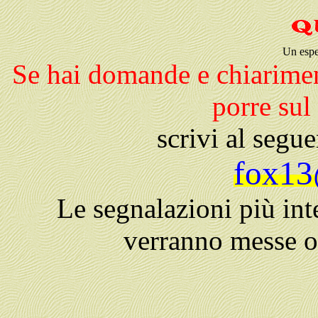
Un espe
Se hai domande e chiarimen
porre su
scrivi al segu
fox13@
Le segnalazioni più inte
verranno messe o