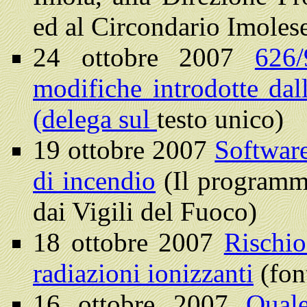
ed al Circondario Imolese
24 ottobre 2007
626/
modifiche introdotte da
(delega sul
testo unico)
19 ottobre 2007
Software
di incendio
(
Il programma
dai Vigili del Fuoco
)
18 ottobre 2007
Rischio
radiazioni ionizzanti
(font
16 ottobre 2007
Qual