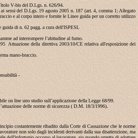
itolo V-bis del D.Lgs. n. 626/94.
 ai sensi del D.Lgs. 19 agosto 2005 n. 187 (art. 4, comma 1; Allegato
accio e al corpo intero e fornite le Linee guida per un corretto utilizzo
e guida di n. 62 pagg. a cura dell'ISPESL
mamme ad interrompere l’abitudine al fumo.
tuazione della direttiva 2003/10/CE relativa all'esposizione dei
istema mano-braccio.
nsabilità -
ile on line uno studio sull’applicazione della Legge 68/99.
dell’attuazione delle norme di sicurezza ( D.M. 18/3/1996).
incipio costantemente ribadito dalla Corte di Cassazione che le norme
 lavoratore non solo dagli incidenti derivanti dalla sua disattenzione, ma
le dell'infortunio occorso al lavoratore, sia quando ometta di adottare