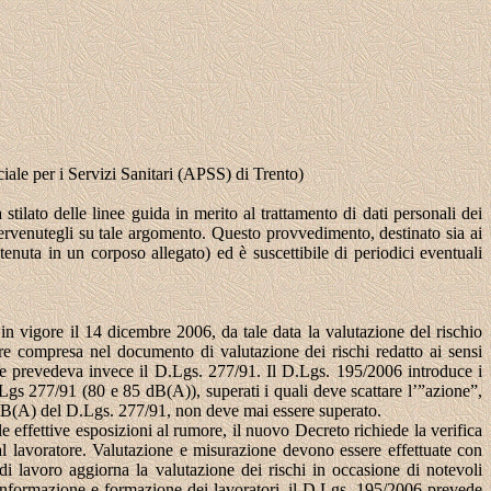
iale per i Servizi Sanitari (APSS) di Trento)
stilato delle linee guida in merito al trattamento di dati personali dei
, pervenutegli su tale argomento. Questo provvedimento, destinato sia ai
tenuta in un corposo allegato) ed è suscettibile di periodici eventuali
in vigore il 14 dicembre 2006, da tale data la valutazione del rischio
re compresa nel documento di valutazione dei rischi redatto ai sensi
e prevedeva invece il D.Lgs. 277/91. Il D.Lgs. 195/2006 introduce i
 DLgs 277/91 (80 e 85 dB(A)), superati i quali deve scattare l’”azione”,
0 dB(A) del D.Lgs. 277/91, non deve mai essere superato.
effettive esposizioni al rumore, il nuovo Decreto richiede la verifica
 dal lavoratore. Valutazione e misurazione devono essere effettuate con
i lavoro aggiorna la valutazione dei rischi in occasione di notevoli
informazione e formazione dei lavoratori, il D.Lgs. 195/2006 prevede