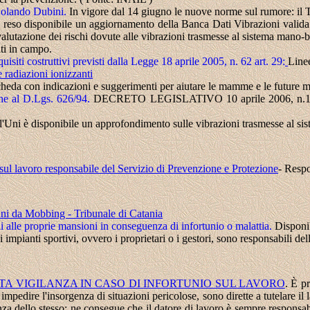
lando Dubini.
In vigore dal 14 giugno le nuove norme sul rumore: il T
a reso disponibile un aggiornamento della Banca Dati Vibrazioni valida
alutazione dei rischi dovute alle vibrazioni trasmesse al sistema mano-br
ati in campo.
isiti costruttivi previsti dalla Legge 18 aprile 2005, n. 62 art. 29:
Line
e radiazioni ionizzanti
cheda con indicazioni e suggerimenti per aiutare le mamme e le future 
che al D.Lgs. 626/94.
DECRETO LEGISLATIVO 10 aprile 2006, n.195 At
ll'Uni è disponibile un approfondimento sulle vibrazioni trasmesse al s
 sul lavoro responsabile del Servizio di Prevenzione e Protezione
- Respo
ni da Mobbing - Tribunale di Catania
li alle proprie mansioni in conseguenza di infortunio o malattia.
Disponib
li impianti sportivi, ovvero i proprietari o i gestori, sono responsabili 
 VIGILANZA IN CASO DI INFORTUNIO SUL LAVORO
.
È pr
 impedire l'insorgenza di situazioni pericolose, sono dirette a tutelare il
za dello stesso; ne consegue che il datore di lavoro è sempre responsabi