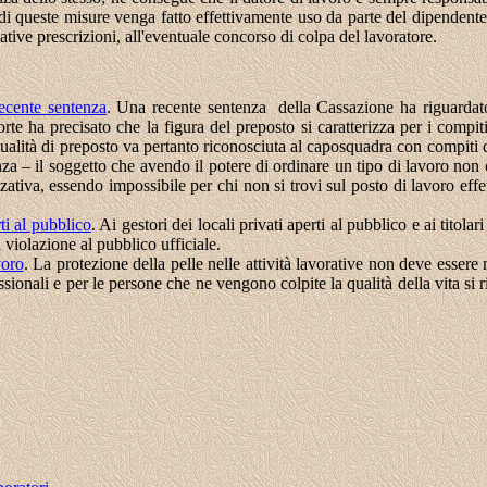
 di queste misure venga fatto effettivamente uso da parte del dipendente
ative prescrizioni, all'eventuale concorso di colpa del lavoratore.
recente sentenza
.
Una recente sentenza della Cassazione ha riguardato
a precisato che la figura del preposto si caratterizza per i compiti di 
a qualità di preposto va pertanto riconosciuta al caposquadra con compit
enza – il soggetto che avendo il potere di ordinare un tipo di lavoro no
iva, essendo impossibile per chi non si trovi sul posto di lavoro effettu
rti al pubblico
. Ai gestori dei locali privati aperti al pubblico e ai titol
 violazione al pubblico ufficiale.
voro
.
La protezione della pelle nelle attività lavorative non deve essere 
essionali e per le persone che ne vengono colpite la qualità della vita si