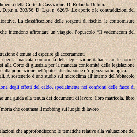
andimento della Corte di Cassazione. Di Rolando Dubini.
6, D.p.r. n. 303/56, D. Lgs. n. 626/94.Le aporie e le contraddizioni del
ioattive. La classificazione delle sorgenti di rischio, le contromisure
o che intendono affrontare un viaggio, l’opuscolo “Il vademecum del
azione è tenuta ad esperire gli accertamenti
ia per la mancata conformità della legislazione italiana con le norme
 alla Corte di giustizia per la mancata conformità della legislazione
 alla popolazione nell’ipotesi di situazione d’urgenza radiologica.
ali. A sostenerlo è uno studio sul
microclima all’interno dell’abitacolo
zione
degli effetti del caldo, specialmente nei confronti delle fasce di
e una guida alla tenuta dei documenti di lavoro: libro matricola, libro
mbria che contrasta il mobbing sui luoghi di lavoro
relazioni che approfondiscono le tematiche relative alla valutazione dei