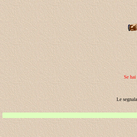
Se hai
Le segnala