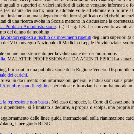
ori uguali o superiori ai valori inferiori di azione vengano informati e f
es (es: natura dei rischi; misure adottate volte ad eliminare o ridurre a
ore, insieme con una spiegazione del loro significato e dei rischi potenzia
ltati di una ricerca svolta in Scozia mettono in discussione la correttezza
la Pubblica Amministrazione
.
(..) Il sig. P.S. ha convenuto avanti a
mento del danno da mobbing.
 lavoratori esposti a rischio da movimenti ripetuti
degli arti superiori.(
a del
VI Convegno Nazionale di Medicina Legale Previdenziale, svoltosi
e on line uno strumento per la valutazione del rischio rumore.
lia
.
MALATTIE PROFESSIONALI DA AGENTI FISICI La situazione italia
ing, burn-out in una pubblicazione della Regione Veneto. Disponibile o
le dei carichi.
 Suva un documento con informazioni generali e indicazioni sulla protez
 5 ottobre sono illegittime
pericolose e fuorvianti e non hanno alcun 
, la repressione non basta
.
Nel caso di specie, la Corte di Cassazione ha
 dipendente, si è limitato a dedurre, a propria discolpa, una propria in
’aggiornamento delle linee guida internazionali sulla rianimazione card
8 Milano_Linee guida BLSD