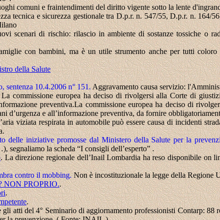
oghi comuni e fraintendimenti del diritto vigente sotto la lente d'ingr
zza tecnica e sicurezza gestionale tra D.p.r. n. 547/55, D.p.r. n. 164/5
Milano
ovi scenari di rischio: rilascio in ambiente di sostanze tossiche o rad
 famiglie con bambini, ma è un utile strumento anche per tutti color
istro della Salute
llo, sentenza 10.4.2006 n° 151.
Aggravamento causa servizio: l'Amministr
. La commissione europea ha deciso di rivolgersi alla Corte di giustiz
informazione preventiva.La commissione europea ha deciso di rivolgersi
ni d’urgenza e all’informazione preventiva, da fornire obbligatoriamente
aria viziata respirata in automobile può essere causa di incidenti strad
a.
to delle iniziative promosse dal Ministero della Salute per la preven
), segnaliamo la scheda “I consigli dell’esperto” .
o
.
La direzione regionale dell’Inail Lombardia ha reso disponibile on lin
mbra contro il mobbing.
Non è incostituzionale la legge della Regione U
 NON PROPRIO.
.
ri
.
ompetente
.
e gli atti del 4° Seminario di aggiornamento professionisti Contarp: 88 
per la prevenzione.
( Fonte: INAIL )