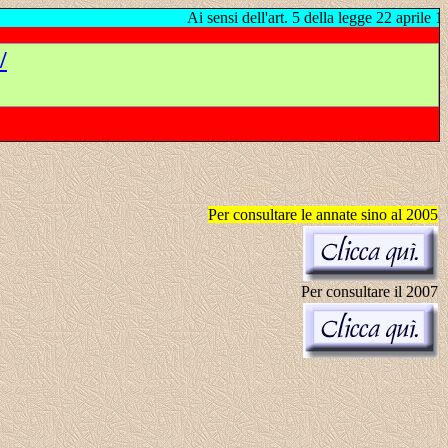
Ai sensi dell'art. 5 della legge 22 aprile 1941 n. 633 (Le
/
Per consultare le annate sino al 2005
Per consultare il 2007