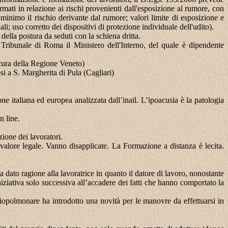
ormati in relazione ai rischi provenienti dall'esposizione al rumore, con
l minimo il rischio derivante dal rumore; valori limite di esposizione e
li; uso corretto dei dispositivi di protezione individuale dell'udito).
 della postura da seduti con la schiena dritta.
l Tribunale di Roma il Ministero dell'Interno, del quale è dipendente
a cura della Regione Veneto)
 a S. Margherita di Pula (Cagliari)
na ed europea analizzata dall’inail. L’ipoacusia è la patologia
n line.
ione dei lavoratori.
valore legale. Vanno disapplicate. La Formazione a distanza è lecita.
 dato ragione alla lavoratrice in quanto il datore di lavoro, nonostante
iziativa solo successiva all’accadere dei fatti che hanno comportato la
iopolmonare ha introdotto una novità per le manovre da effettuarsi in