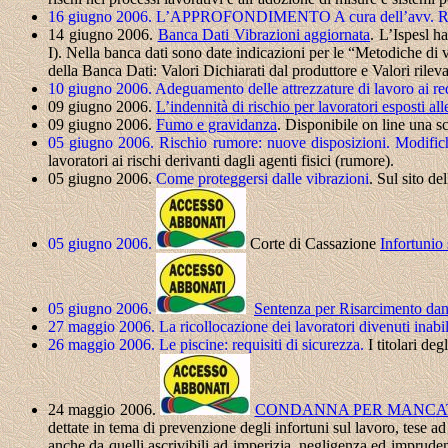
16 giugno 2006. L’APPROFONDIMENTO A cura dell’avv. Ro
14 giugno 2006.
Banca Dati Vibrazioni aggiornata
.
L’Ispesl h
I). Nella banca dati sono date indicazioni per le “Metodiche di v
della Banca Dati: Valori Dichiarati dal produttore e Valori rilev
10 giugno 2006.
Adeguamento delle attrezzature di lavoro ai requ
09 giugno 2006.
L’indennità di rischio per lavoratori esposti all
09 giugno 2006.
Fumo e gravidanza
.
Disponibile on line una s
05 giugno 2006.
Rischio rumore: nuove disposizioni. Modifi
lavoratori ai rischi derivanti dagli agenti fisici (rumore).
05 giugno 2006.
Come proteggersi dalle vibrazioni
.
Sul sito de
05 giugno 2006.
Corte di Cassazione
Infortunio
05 giugno 2006.
Sentenza per Risarcimento dan
27 maggio 2006.
La ricollocazione dei lavoratori divenuti inabi
26 maggio 2006. Le piscine: requisiti di sicurezza.
I titolari deg
24 maggio 2006.
CONDANNA PER MANCATA
dettate in tema di prevenzione degli infortuni sul lavoro, tese ad
anche da quelli ascrivibili ad imperizia, negligenza ed impruden