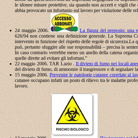
le idonee misure protettive, sia quando non accerti e vigili che
abbia provocato un infortunio sul lavoro per violazione delle rel
24 maggio 2006.
La figura del preposto: una 
626/94 non contiene una definizione generale. La Suprema Corte h
intervento in funzione del rispetto delle regole di sicurezza.L
può, pertanto sfuggire alle sue responsabilità – precisa la sent
In caso contrario verrebbe meno un anello della catena organizzat
quelle dirette ad evitare gli infortuni.”
22 maggio 2006. TAR Lazio .
Il divieto di fumo nei locali ape
del divieto di fumo, di ammonire il trasgressore e di segnalare la
15 maggio 2006.
Prevenire le patologie cutanee correlate al la
cutanee occupano infatti un posto di rilievo tra le malattie prof
lavoro.