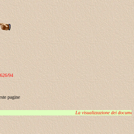
 626/94
este pagine
La visualizzazione dei documenti riservat