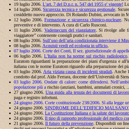
19 luglio 2006.
L'art. 7 del D.p.r. n. 547 del 1955 e' vigente!
Lu
14 luglio 2006.
Sicurezza tecnica e sicurezza gestionale
.
Sicure
cosiddetto nuovo approccio. Di Rolando Dubini, avvocato in 
12 luglio 2006.
Formazione e sicurezza chimico-nucleare
.
Nu
preventive e di intervento. A cura di Carlo Rusconi.
11 luglio 2006.
Vademecum del viaggiatore
.
Si rivolge alle
viaggiatore” contenente consigli pratici e sanitari.
08 luglio 2006.
Sull’uso dell’aria condizionata interviene il Min
08 luglio 2006.
Acquisti verdi ed ecologia in ufficio
,
07 luglio 2006. Corte dei Conti, II sez. giurisdizionale di appe
06 luglio 2006.
L'Italia non ha norme sul rischio radiologico
Euratom riguardanti la preparazione dei piani d'urgenza e all'
italiana con le norme Euratom riguardo alla preparazione dei pia
03 luglio 2006.
Aria viziata causa di incidenti stradali
.
Anche l’
condotto dal prof. Aldo Ferrara, docente dell’Università di Sien
03 luglio 2006.
Ondate di calore: come difendersi.
Nell’ambi
popolazione più a
rischio (anziani, bambini, ammalati cronici, …
27 giugno 2006.
Una guida alla tenuta dei documenti di lavor
paga e registro infortuni.
24 giugno 2006. Corte costituzionale 238/2006. Sì alla legge u
24 giugno 2006.
SINDROME DELL’EDIFICIO MALSANO?
24 giugno 2006.
La Costituzione Italiana e la salute dei lavorato
24 giugno 2006.
Il tipo di rapporto professionale del medico c
21 giugno 2006.
Il futuro della prevenzione
.
Disponibili on lin
rischi nei processi lavorativi e all’adozione di misure e sistemi 