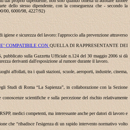
ubiti dal proprio dipendente, non solo quando ometta di adottare idonee
parte dello stesso dipendente, con la conseguenza che ‑ secondo la
690/00, 6000/98, 4227/92)
i igiene e sicurezza del lavoro: l'approccio alla prevenzione attraverso
 E’ COMPATIBILE CON
QUELLA DI RAPPRESENTANTE DEI
5, pubblicato sulla Gazzetta Ufficiale n.124 del 30 maggio 2006 si dà
curezza derivanti dall'esposizione al rumore durante il lavoro.
hi affollati, tra i quali stazioni, scuole, aeroporti, industrie, cinema,
egli Studi di Roma “La Sapienza”, in collaborazione con la Sezione
e conoscenze scientifiche e sulla percezione del rischio relativamente
SPP, medici competenti, ma interessante anche per datori di lavoro e
e che “ribadisce l'esigenza di un rapido intervento normativo volto