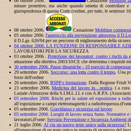
08 ottobre 2006.
Cassazione
Mobbing fat
misure protettive, ma anche quando ometta di controllare e 
giurisprudenza di questa Corte (vedine, per tutte, le sentenze
08 ottobre 2006.
Cassazione
Mobbing commessi in
05 ottobre 2006.
l'approccio alla prevenzione attraverso il D.L
il D.Lgs. 626/94 per un percorso di miglioramento della sicurez
04 ottobre 2006.
LA FUNZIONE DI RESPONSABILE AZI
LAVORATORI PER LA SICUREZZA
03 ottobre 2006 .
Protezione dei lavoratori contro i rischi da 
attuazione alla direttiva 2003/10/CE che determina i requisiti min
30 settembre 2006. Pause dinamiche - 10 esercizi di compensaz
29 settembre 2006.
Soccorso: una lotta contro il tempo
. Una pr
forze dell'ordine
26 settembre 2006.
RSPP e formazione
.
Dalla Regione Friuli 
23 settembre 2006.
Medicina del lavoro in…pratica
. ( a cur
Laziale-Abruzzese della S.I.M.L.I.I. e con A.R.P.S. (Associazi
05 settembre 2006.
Rischi per la salute ed esposizione a rad
all’esposizione a campi elettromagnetici a radiofrequenza.(Fonte:
05 settembre 2006.
Gravidanza e sicurezza sul lavoro
05 settembre 2006.
Luoghi di lavoro senza fumo. Normative e m
lavoratori.(Fonte:
Servizio Prevenzione e Sicurezza Ambienti d
21 luglio 2006.
Al via un nuovo testo unico sulla sicurezza?
L
all'emanazione di un testo unico in materia di sicurezza del lavo