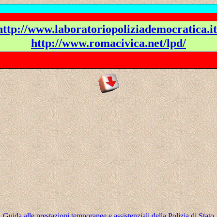
http://www.laboratoriopoliziademocratica.it
http://www.romacivica.net/lpd/
Guida alle prestazioni temporanee e assistenziali della Polizia di Stato