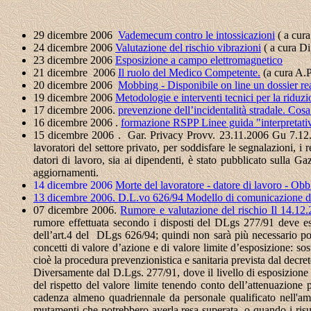
29 dicembre 2006
Vademecum contro le intossicazioni
( a cur
24 dicembre 2006
Valutazione del rischio vibrazioni
( a cura
Di
23 dicembre 2006
Esposizione a campo elettromagnetico
21 dicembre 2006
Il ruolo del Medico Competente
.
(a cura A.P
20 dicembre 2006
Mobbing - Disponibile on line un dossier 
19 dicembre 2006
Metodologie e interventi tecnici per la riduz
17 dicembre 2006.
prevenzione dell’incidentalità stradale. Cosa 
16 dicembre 2006 .
formazione RSPP Linee guida "interpretati
15 dicembre 2006 . Gar. Privacy Provv. 23.11.2006 Gu 7.1
lavoratori del settore privato, per soddisfare le segnalazioni, 
datori di lavoro, sia ai dipendenti, è stato pubblicato sulla Ga
aggiornamenti.
14 dicembre 2006
Morte del lavoratore - datore di lavoro - Ob
13 dicembre 2006. D.L.vo 626/94 Modello di comunicazione di
07 dicembre 2006.
Rumore e valutazione del rischio Il 14.12.
rumore effettuata secondo i disposti del DLgs 277/91 deve ess
dell’art.4 del DLgs 626/94; quindi non sarà più necessario p
concetti di valore d’azione e di valore limite d’esposizione: so
cioè la procedura prevenzionistica e sanitaria prevista dal decr
Diversamente dal D.Lgs. 277/91, dove il livello di esposizione 
del rispetto del valore limite tenendo conto dell’attenuazione 
cadenza almeno quadriennale da personale qualificato nell'amb
mutamenti che potrebbero averla resa superata, o quando i risul