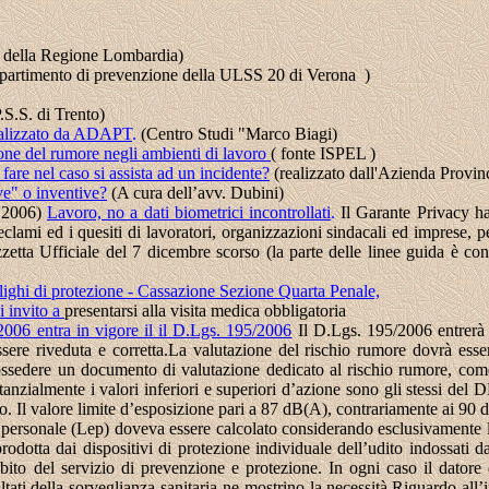
a della Regione Lombardia)
partimento di prevenzione della ULSS 20 di Verona
)
.S.S. di Trento)
realizzato da ADAPT
.
(Centro Studi "Marco Biagi)
ione del rumore negli ambienti di lavoro
( fonte ISPEL )
fare nel caso si assista ad un incidente?
(
realizzato dall'Azienda Provinc
ve" o inventive?
(
A cura dell’avv. Dubini)
2.2006)
Lavoro, no a dati biometrici incontrollati
.
Il Garante Privacy ha 
i reclami ed i quesiti di lavoratori, organizzazioni sindacali ed imprese
zzetta Ufficiale del 7 dicembre scorso (la parte delle linee guida è con
blighi di protezione - Cassazione Sezione Quarta Penale,
 invito a
presentarsi alla visita medica obbligatoria
2006 entra in vigore il il D.Lgs. 195/2006
Il D.Lgs. 195/2006 entrerà 
ere riveduta e corretta.La valutazione del rischio rumore dovrà esse
ossedere un documento di valutazione dedicato al rischio rumore, com
stanzialmente i valori inferiori e superiori d’azione sono gli stessi del
eto. Il valore limite d’esposizione pari a 87 dB(A), contrariamente ai 9
personale (Lep) doveva essere calcolato considerando esclusivamente le 
prodotta dai dispositivi di protezione individuale dell’udito indossati
ito del servizio di prevenzione e protezione. In ogni caso il datore d
tati della sorveglianza sanitaria ne mostrino la necessità.Riguardo
all’