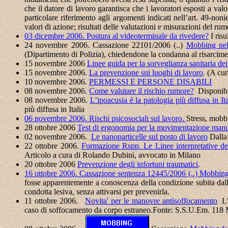
che il datore di lavoro garantisca che i lavoratori esposti a val
particolare riferimento agli argomenti indicati nell’art. 49-noni
valori di azione; risultati delle valutazioni e misurazioni del rum
03 dicembre 2006.
Postura al videoterminale da rivedere?
I risu
24 novembre 2006. Cassazione 22101/2006 (..)
Mobbing nel
(Dipartimento di Polizia), chiedendone la condanna al risarci
15 novembre 2006
Linee guida per la sorveglianza sanitaria dei
15 novembre 2006.
La prevenzione sui luoghi di lavoro
.
(A cur
10 novembre 2006.
PERMESSI E PERSONE DISABILI
08 novembre 2006.
Come valutare il rischio rumore?
Disponibil
08 novembre 2006.
L’ipoacusia è la patologia più diffusa in Ita
più diffusa in Italia
06 novembre 2006.
Rischi psicosociali sul lavoro.
Stress, mobb
28 ottobre 2006
Test di ergonomia per la movimentazione manua
02 novembre 2006.
Le nanoparticelle sul posto di lavoro
Dalla
22 ottobre 2006.
Formazione Rspp. Le Linee interpretative del
Articolo a cura di Rolando Dubini, avvocato in Milano
20 ottobre 2006
Prevenzione degli infortuni traumatici
.
16 ottobre 2006. Cassazione sentenza 12445/2006 (..) Mobbing
fosse apparentemente a conoscenza della condizione subita dalla
condotta lesiva, senza attivarsi per prevenirla.
11 ottobre 2006.
Novita' per le manovre antisoffocamento
L
caso di soffocamento da corpo estraneo.Fonte: S.S.U.Em. 11