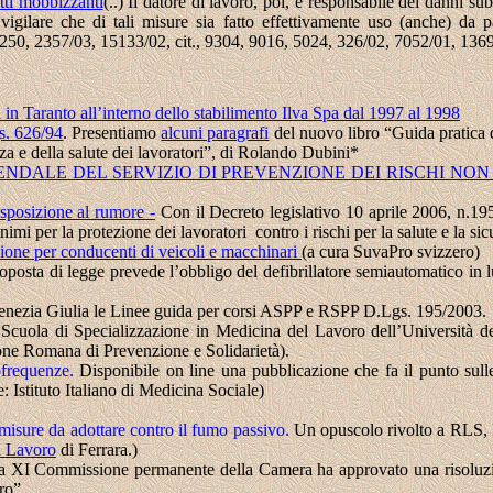
ti mobbizzanti
(..) Il datore di lavoro, poi, é responsabile dei danni s
vigilare che di tali misure sia fatto effettivamente uso (anche) da 
 16250, 2357/03, 15133/02, cit., 9304, 9016, 5024, 326/02, 7052/01, 13
 Taranto all’interno dello stabilimento Ilva Spa dal 1997 al 1998
gs. 626/94
.
Presentiamo
alcuni paragrafi
del nuovo libro “Guida pratica d
za e della salute dei lavoratori”, di Rolando Dubini*
ENDALE DEL SERVIZIO DI PREVENZIONE DEI RISCHI NON
esposizione al rumore -
Con il Decreto legislativo 10 aprile 2006, n.19
imi per la protezione dei lavoratori contro i rischi per la salute e la si
ione per conducenti di veicoli e macchinari
(a cura SuvaPro svizzero)
oposta di legge prevede l’obbligo del defibrillatore semiautomatico in luog
Venezia Giulia le Linee guida per corsi ASPP e RSPP D.Lgs. 195/2003.
a
Scuola di Specializzazione in Medicina del Lavoro dell’Università d
one Romana di Prevenzione e Solidarietà).
iofrequenze.
Disponibile on line una pubblicazione che fa il punto sull
 Istituto Italiano di Medicina Sociale)
isure da adottare contro il fumo passivo.
Un opuscolo rivolto a RLS, R
i Lavoro
di Ferrara.)
a XI Commissione permanente della Camera ha approvato una risoluzion
ro”.