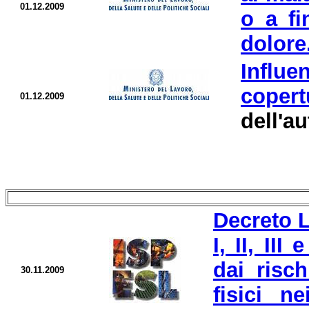
01.12.2009
o a fi
dolore
Influ
copert
01.12.2009
dell'au
Decreto L
I, II, II
dai risch
30.11.2009
fisici n