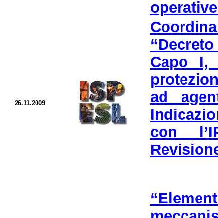
operativ
Coordin
“Decreto
Capo I, 
protezion
ad agent
26.11.2009
Indicazi
con l’
Revisione
“Eleme
meccanis