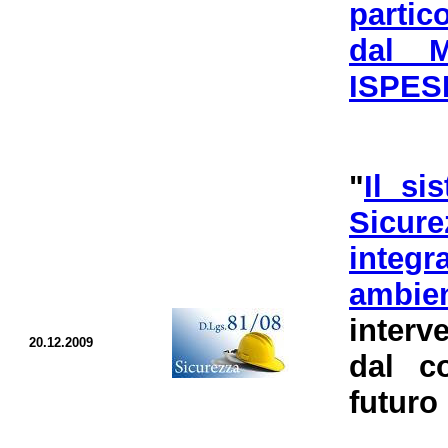
partic
dal M
ISPES
"
Il si
Sicure
integr
ambien
interv
20.12.2009
dal c
futuro 