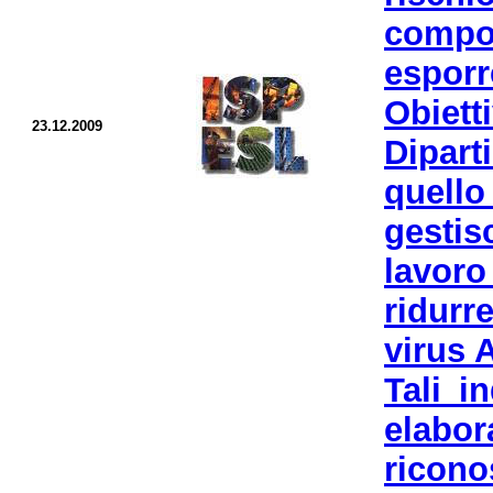
compo
esporre
Obiet
23.12.2009
Dipart
quello
gestis
lavor
ridurr
virus 
Tali i
elab
ricon