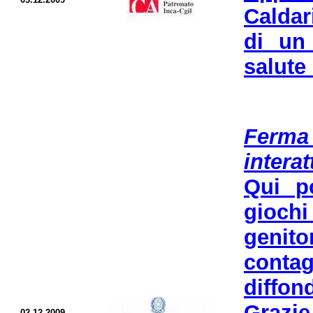
Caldar
di un
salute 
Ferma
interat
Qui po
giochi
genit
contag
diffon
Grazie
02.12.2009