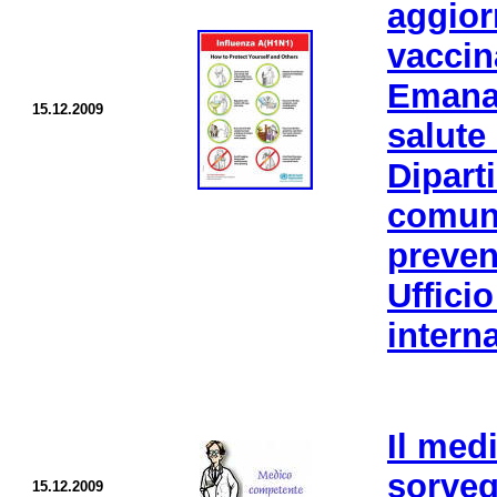
aggio
vaccin
Emanat
15.12.2009
salut
Dipart
comuni
preven
Uffici
intern
Il med
sorveg
15.12.2009