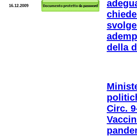
adegu
16.12.2009
chiede
svolge
adempi
della 
Minist
politic
Circ. 
Vacc
pand