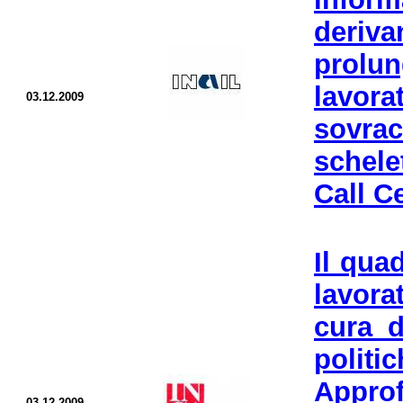
deri
prolun
lavora
03.12.2009
sovrac
schele
Call C
Il qua
lavora
cura d
poli
Appr
03.12.2009