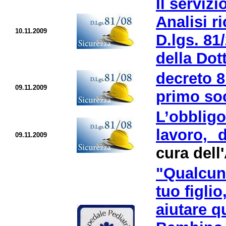
Il serviz
Analisi r
10.11.2009
D.lgs. 81
della Dot
decreto 8
09.11.2009
primo so
L’obbligo
lavoro, d
09.11.2009
cura dell
"Qualcun
tuo figli
aiutare q