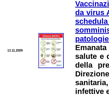
Vaccinaz
da virus
schedu
somminis
patologi
Emanata 
13.11.2009
salute e 
della pr
Direzio
sanitaria
infettive 