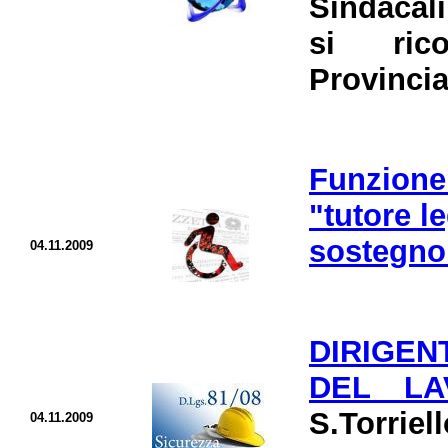
Sindacali
si ric
Provincia
Funzione
"tutore l
sostegno
04.11.2009
DIRIGE
DEL L
S.Torriell
04.11.2009