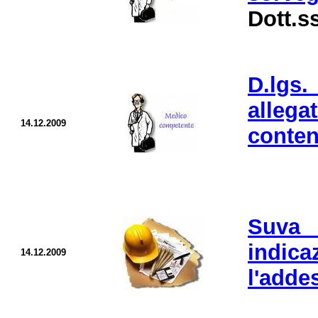
Dott.ss
D.lgs.
alleg
14.12.2009
conten
Suva 
indi
14.12.2009
l'adde