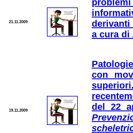
problem
informat
derivanti
21.11.2009
a cura di
Patologi
con movi
superio
recentem
del 22 a
19.11.2009
Prevenz
schelet