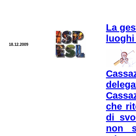
La ges
luoghi
18.12.2009
Cassa
delega
Cassaz
che ri
di svo
non s