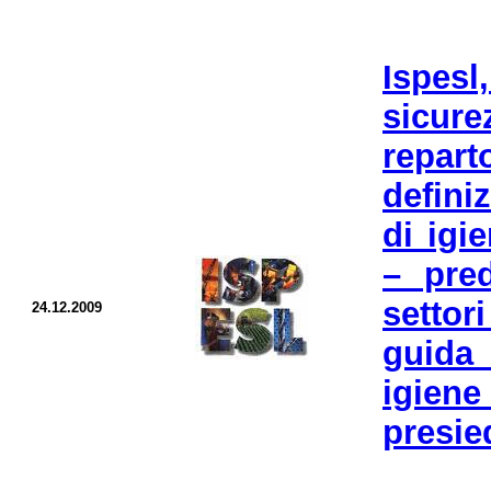
Ispesl
sicur
repart
defini
di igi
– pred
settor
24.12.2009
guida 
igiene
presie