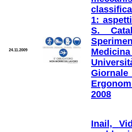
classific
1: aspett
S. Cata
Sperime
Medicina
24.11.2009
Universi
Giornale 
Ergonomi
2008
Inail,
Vi