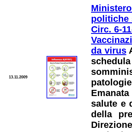
Minister
politiche 
Circ. 6-
Vaccinaz
da virus
A
schedu
somminis
13.11.2009
patologi
Emanata 
salute e 
della pr
Direzio