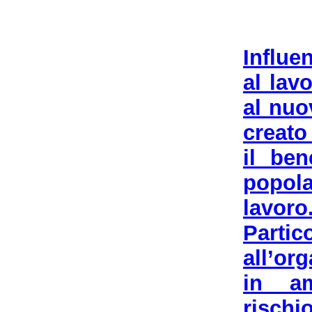
Influe
al lav
al nuo
creato
il ben
popola
lavoro
Parti
all’or
in am
rischi