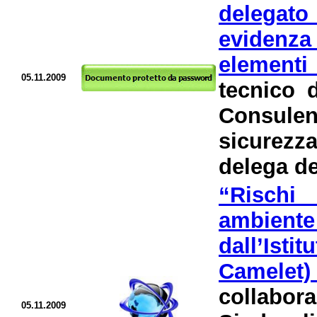
delegato 
evidenza
elementi
05.11.2009
tecnico d
Consule
sicurezza
delega de
“
Rischi
ambiente 
dall’Isti
Camelet)
collabo
05.11.2009