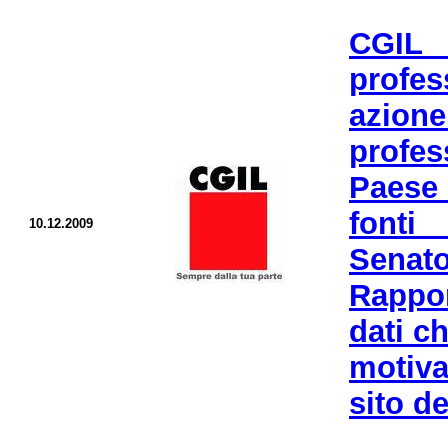
CGIL 
profes
azione
profe
Paese 
fonti
10.12.2009
Senato
Rappor
dati c
motiva
sito de