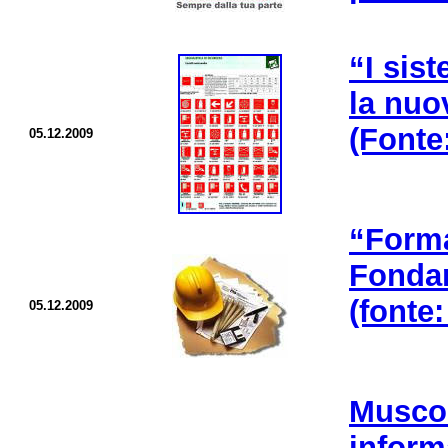
“I sis
la nuo
(Font
05.12.2009
“Forma
Fondam
(fonte
05.12.2009
Muscol
inform