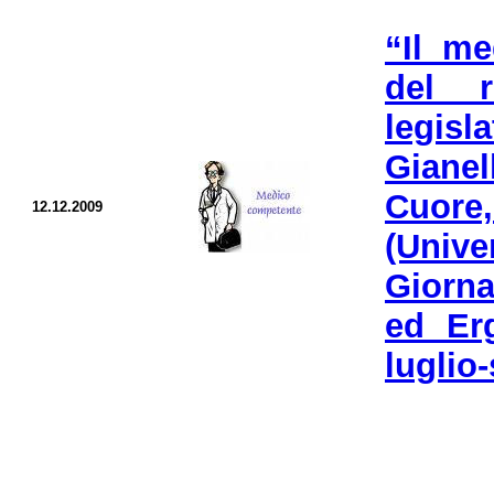
“Il me
del r
legisl
Gianel
Cuore,
12.12.2009
(Univ
Giorna
ed Er
luglio