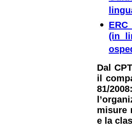
lingu
ERC 
(in l
osped
Dal CPT
il comp
81/200
l’organ
misure 
e la cla