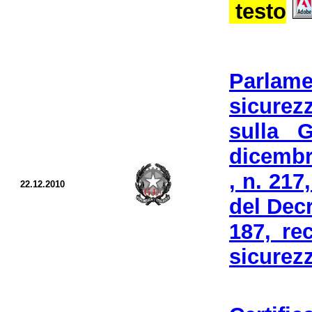
testo
Parlam
sicure
sulla G
dicembr
, n. 217
22.12.2010
del Dec
187, re
sicurez