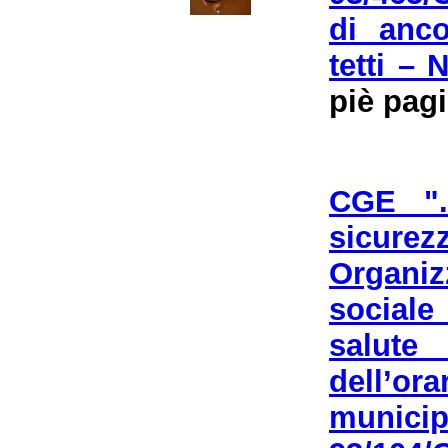
di anco
tetti –
piè pag
CGE "..
sicurez
Organiz
sociale
salute 
dell’or
municipa