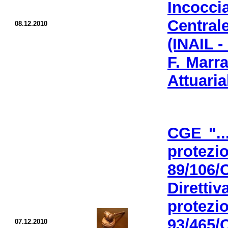
Incocci
Central
08.12.2010
(INAIL 
F. Marr
Attuaria
CGE "..
protez
89/106/
Dirett
protez
93/465/
07.12.2010