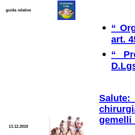
guida relative
“ Or
art. 
“ Pr
D.Lgs
S
alute:
chirurg
gemelli 
13.12.2010