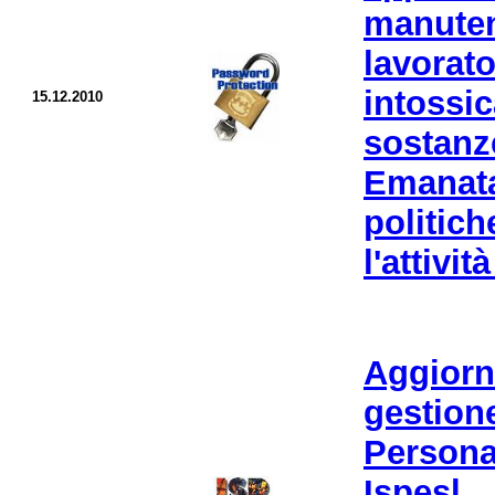
manuten
lavorat
intossi
15.12.2010
sostanz
Emanata
politic
l'attivit
Aggiorn
gesti
Personal
Ispes