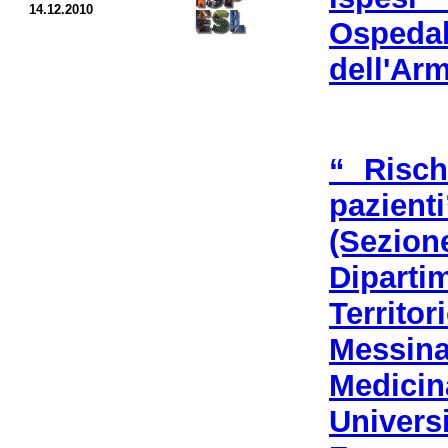
14.12.2010
Ospeda
dell'Arm
“ Risc
pazien
(Sezi
Dipart
Territ
Messin
Medicin
Univer