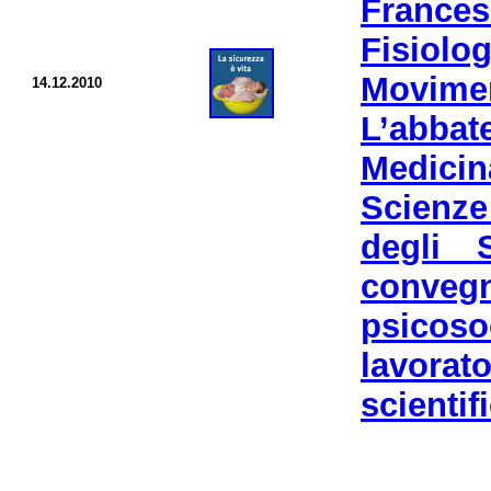
France
Fisio
Movim
14.12.2010
L’abbat
Medici
Scienze
degli 
convegn
psicos
lavora
scientif