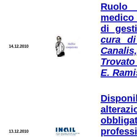
Ruolo 
medico 
di gest
cura di
14.12.2010
Canalis
Trovato
E. Ramis
Disponi
altera
obbliga
profess
13.12.2010