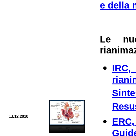
e della 
Le nuo
rianima
IRC,
rian
Sint
Resus
13.12.2010
ERC
Guid