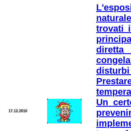
L'espos
natural
trovati
principa
dirett
congela
distur
Prestar
tempera
Un cert
preveni
17.12.2010
impleme