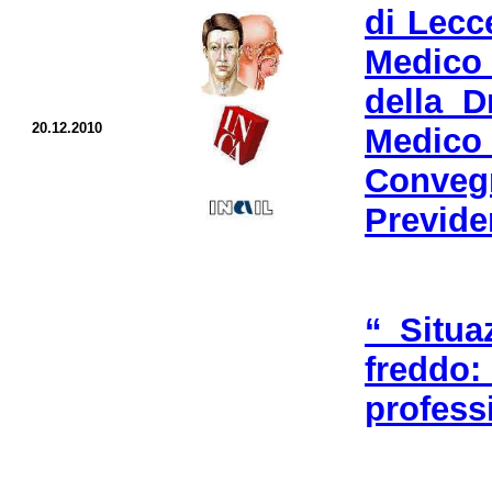
di Lecc
Medico 
della D
20.12.2010
Medico 
Conveg
Previde
“ Situa
freddo
profess