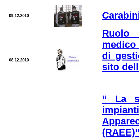
Carabini
09.12.2010
Ruolo 
medico 
di gesti
08.12.2010
sito del
“ La si
impiant
Apparec
(RAEE)”,