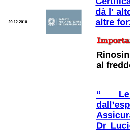
Certific
dà l' al
altre fo
20.12.2010
Rinosin
al fred
“ Le 
dall’e
Assicur
Dr Luci