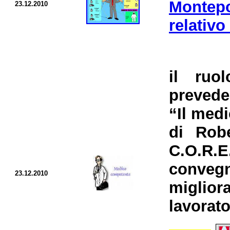
Montep
23.12.2010
relativo
il ruo
preveder
“Il medi
di Rob
C.O.R.E
convegn
23.12.2010
miglior
lavorato