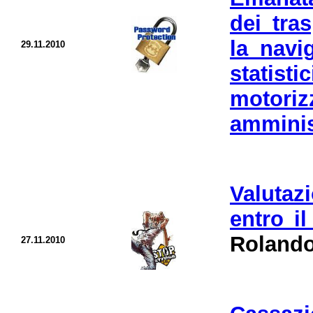
dei tras
la navi
29.11.2010
statis
motoriz
amminist
Valutaz
entro i
Rolando
27.11.2010