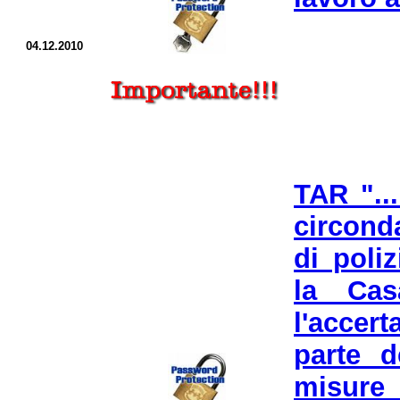
04.12.2010
TAR "..
circond
di poli
la Casa
l'accer
parte d
misure