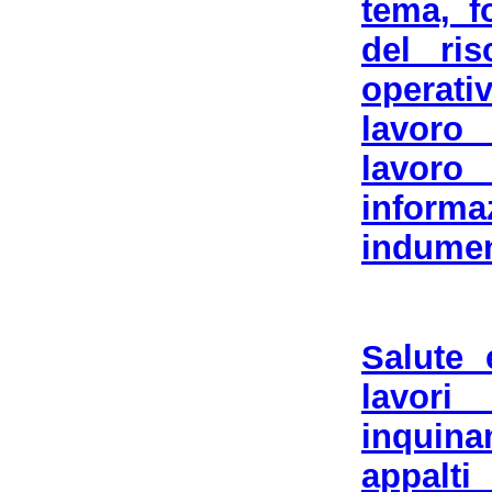
tema, f
del ris
operati
lavoro 
lavor
informa
indument
Salute 
lavor
inquina
appalt