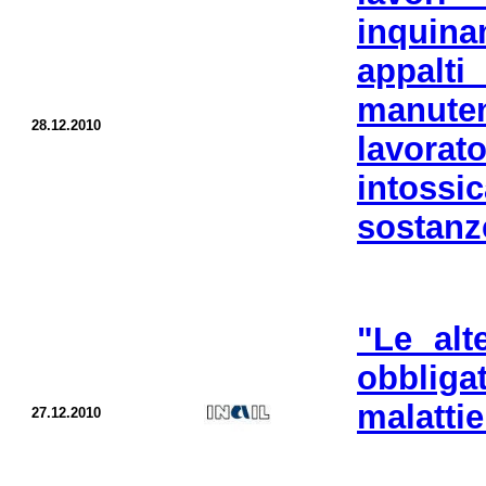
inquina
appalt
manuten
28.12.2010
lavorat
intossi
sostanz
"Le alt
obbliga
malattie
27.12.2010