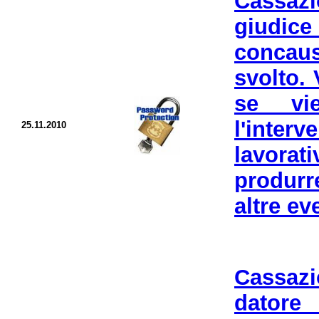
Cassazi
giudice
concaus
svolto.
se vie
l'interv
25.11.2010
lavorat
produrr
altre ev
Cassazi
datore