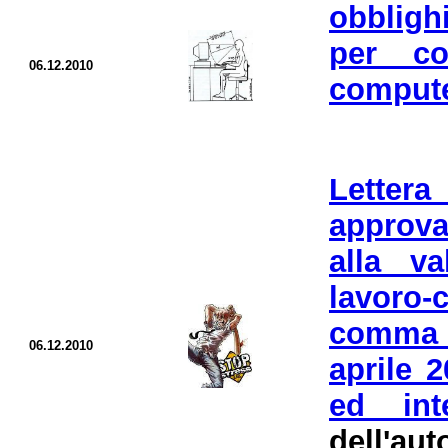
obbligh
per co
06.12.2010
compute
Lette
approva
alla va
lavoro-
comma 1
06.12.2010
aprile 
ed int
dell'aut