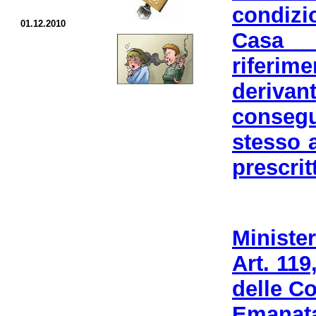
condizi
01.12.2010
Casa 
riferim
derivan
conseg
stesso a
prescrit
Minister
Art. 119
delle C
Emanata 