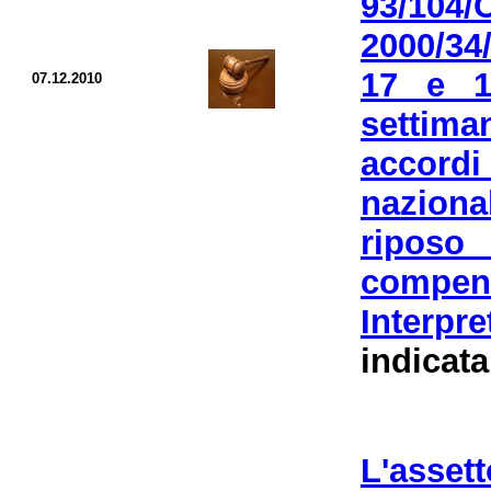
93/104/
2000/34/
17 e 1
07.12.2010
settiman
accordi 
naziona
riposo 
compe
Interpr
indicata
L'asse