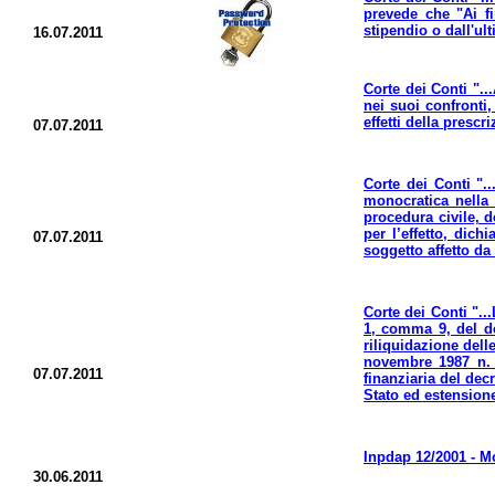
prevede che "Ai fi
stipendio o dall'ul
16.07.2011
Corte dei Conti "..
nei suoi confronti,
effetti della prescr
07.07.2011
Corte dei Conti ".
monocratica nella 
procedura civile, d
per l’effetto, dic
07.07.2011
soggetto affetto da
Corte dei Conti "..
1, comma 9, del de
riliquidazione dell
novembre 1987 n. 4
07.07.2011
finanziaria del dec
Stato ed estensione 
Inpdap 12/2001 - Mo
30.06.2011