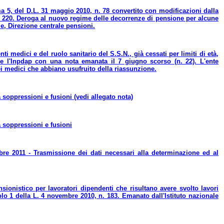
mma 5, del D.L. 31 maggio 2010, n. 78 convertito con modificazioni dalla
 n. 220. Deroga al nuovo regime delle decorrenze di pensione per alcune
le, Direzione centrale pensioni.
i medici e del ruolo sanitario del S.S.N., già cessati per limiti di età,
e l'Inpdap con una nota emanata il 7 giugno scorso (n. 22). L'ente
dei medici che abbiano usufruito della riassunzione.
a soppressioni e fusioni (vedi allegato nota)
da soppressioni e fusioni
re 2011 - Trasmissione dei dati necessari alla determinazione ed al
nsionistico per lavoratori dipendenti che risultano avere svolto lavori
olo 1 della L. 4 novembre 2010, n. 183. Emanato dall'Istituto nazionale