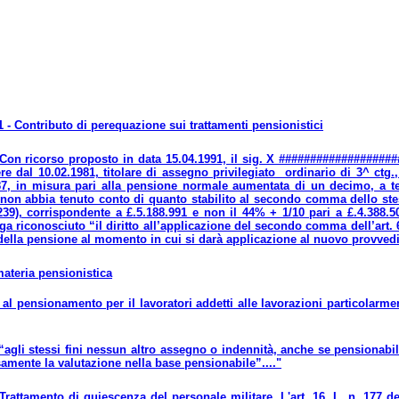
 - Contributo di perequazione sui trattamenti pensionistici
.Con ricorso proposto in data 15.04.1991, il sig. X ###################
re dal 10.02.1981, titolare di assegno privilegiato ordinario di 3^ ctg
87, in misura pari alla pensione normale aumentata di un decimo, a t
non abbia tenuto conto di quanto stabilito al secondo comma dello stes
.239), corrispondente a £.5.188.991 e non il 44% + 1/10 pari a £.4.388.
ga riconosciuto “il diritto all’applicazione del secondo comma dell’art. 6
della pensione al momento in cui si darà applicazione al nuovo provved
materia pensionistica
al pensionamento per il lavoratori addetti alle lavorazioni particolarmen
.“agli stessi fini nessun altro assegno o indennità, anche se pensionabi
amente la valutazione nella base pensionabile”...."
.Trattamento di quiescenza del personale militare. L'art. 16, L. n. 177 d