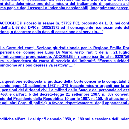
ni della determinazione della misura del trattamento di quiescenza del 
tima paga e dagli assegni o indennità pensionabili, integralmente percepit
.ACCOGLIE il ricorso in esame (n. 57792 PC), proposto da L. B. nei confront
 dell’art. 67 del DPR n. 1092/1973 ed il conseguente riconoscimento del di
izione, a decorrere dalla data di cessazione dal servizio...."
..La Corte dei conti, Sezione giurisdizionale per la Regione Emilia 
persona del consigliere Luigi Di Murro, visto l’art. 5 della l. 21 lugl
efinitivamente pronunciando, ACCOGLIE il ricorso iscritto al n. 032975/Pe
hiara la dipendenza da causa di servizio dell’infermità “Evento suicid
 sindrome ansioso depressiva reattiva”...."
.La questione sottoposta al giudizio della Corte concerne la computabilit
creto-legge 16 settembre 1987 n. 379 (recante misure urgenti per la c
e pensioni dei dirigenti civili e militari dello Stato e del personale ad e
68, e dall’art. 6 del decreto-legge 21 settembre 1987, n. 387 conver
reto del Presidente della Repubblica 10 aprile 1987, n. 150, di attuazione 
agli altri Corpi di polizia), a favore, rispettivamente, degli appartenenti
difiche all’art. 1 del dpr 5 gennaio 1950, n. 180 sulla cessione dell’inde