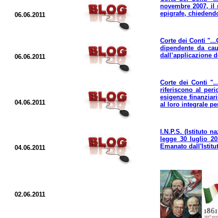
novembre 2007, il r
epigrafe, chiedendo
06.06.2011
Corte dei Conti "..
dipendente da caus
dall’applicazione de
06.06.2011
Corte dei Conti "..
riferiscono al per
esigenze finanziari
04.06.2011
al loro integrale pe
I.N.P.S. (Istituto 
legge 30 luglio 20
Emanato dall'Istitu
04.06.2011
02.06.2011