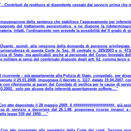
"...Contributi da restituire al dipendente cessato dal servizio prima che m
.Impugnazione della sentenza che stabilisce l'aggravamento per infermità
esupposto del trattamento pensionistico, e ne dispone la ridetermina
 materia, infatti, l'ordinamento non prevede la possibilità del II grado di g
..Quanto, quindi, alla reiezione della domanda di pensione privilegiata,
iurisprudenza di questa Corte (v. Sez. III centrale n. 285/2003 e n. 47
izia di Stato, ma applicabili anche al personale del Corpo forestale dell
e militare ai sensi del combinato disposto degli artt. 61, comma terzo e 7
.Il ricorrente – già appartenente alla Polizia di Stato, congedato, per dis
venuto il 25.01.2008, impugnava il decreto n. 1117, datato 19.04.2007, con 
 con riferimento ai pareri del Comitato di verifica per le cause di servi
3.2002., solo per alcune delle infermità asseritamente sofferte...."
.Con atto depositato il 28 maggio 2009, X ####################, già assist
a di servizio a decorrere dal 26.1.88, proponeva ricorso innanzi a q
lla legge 539 del 1950. ..."
..Con atto presentato alla segreteria della Corte dei conti, Sezione gi