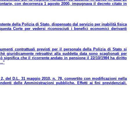
olontarie, con decorrenza 1 agosto 2000, impugnava il decreto citato in
ente della Polizia di Stato, dispensato dal servizio per inabilità fisica
uesta Corte per vedersi riconosciuti i benefici economici derivanti
umenti contrattuali previsti per il personale della Polizia di Stato si
chè giuridicamente retroattivi alla suddetta data sono scaglionati per
iò significa che il ricorrente andato in pensione il 22/10/1984 ha diritto
.."
a 2, del D.L. 31 maggio 2010, n. 78, convertito con modificazioni nella
enti delle Amministrazioni pubbliche. Effetti ai fini previdenziali.