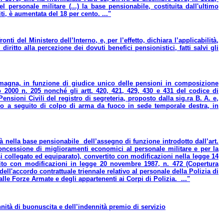
personale militare (...) la base pensionabile, costituita dall'ultimo
i, è aumentata del 18 per cento. ..."
i del Ministero dell’Interno, e, per l’effetto, dichiara l’applicabilità,
ritto alla percezione dei dovuti benefici pensionistici, fatti salvi gli
Romagna, in funzione di giudice unico delle pensioni in composizione
io 2000 n. 205 nonché gli artt. 420, 421, 429, 430 e 431 del codice di
nsioni Civili del registro di segreteria, proposto dalla sig.ra B. A. e,
ario a seguito di colpo di arma da fuoco in sede temporale destra, in
à nella base pensionabile dell’assegno di funzione introdotto dall’art.
oncessione di miglioramenti economici al personale militare e per la
ssi collegato ed equiparato), convertito con modificazioni nella legge 14
tito con modificazioni in legge 20 novembre 1987, n. 472 (Copertura
dell'accordo contrattuale triennale relativo al personale della Polizia di
 alle Forze Armate e degli appartenenti ai Corpi di Polizia. ..."
nnità di buonuscita e dell’indennità premio di servizio