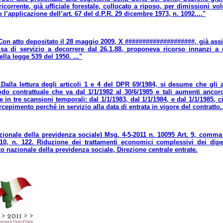
icorrente, già ufficiale forestale, collocato a riposo, per dimissioni v
 l’applicazione dell’art. 67 del d.P.R. 29 dicembre 1973, n. 1092...."
.Con atto depositato il 28 maggio 2009, X ####################, già assist
a di servizio a decorrere dal 26.1.88, proponeva ricorso innanzi a q
lla legge 539 del 1950. ..."
.Dalla lettura degli articoli 1 e 4 del DPR 69/1984, si desume che gli a
iodo contrattuale che va dal 1/1/1982 al 30/6/1985 e tali aumenti ancor
e in tre scansioni temporali: dal 1/1/1983, dal 1/1/1984, e dal 1/1/1985, c
rcepimento perché in servizio alla data di entrata in vigore del contratto..
nazionale della previdenza sociale) Msg. 4-5-2011 n. 10095 Art. 9, comm
10, n. 122. Riduzione dei trattamenti economici complessivi dei dipend
to nazionale della previdenza sociale, Direzione centrale entrate.