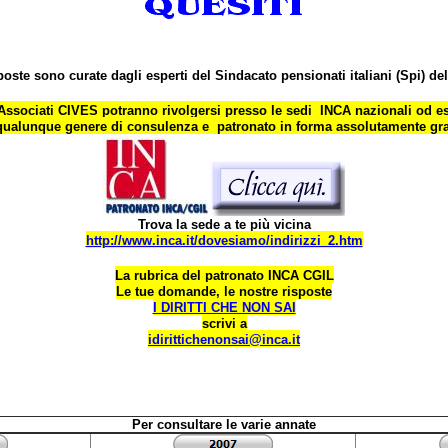
poste sono curate dagli esperti del Sindacato pensionati italiani (Spi) del
 Associati CIVES potranno rivolgersi presso le sedi INCA nazionali od es
qualunque genere di consulenza e patronato in forma assolutamente gra
Trova la sede a te più vicina
http://www.inca.it/dovesiamo/indirizzi_2.htm
La rubrica del patronato INCA CGIL
Le tue domande, le nostre risposte
I DIRITTI CHE NON SAI
scrivi a
idirittichenonsai@inca.it
Per consultare le varie annate