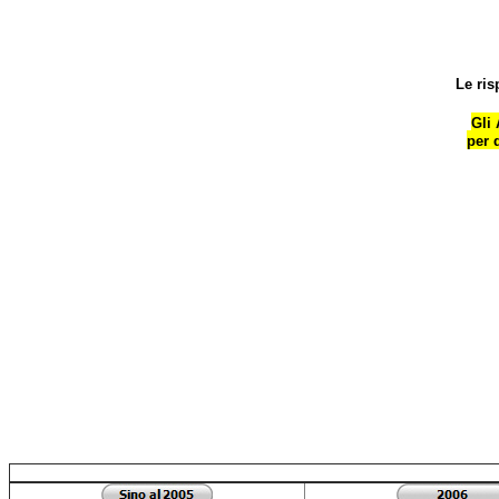
Le ris
Gli
per 