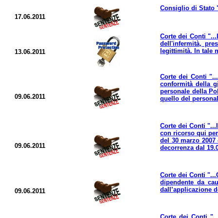
Consiglio di Stato 
17.06.2011
Corte dei Conti "..
dell'infermità, pr
legittimità. In tale
13.06.2011
Corte dei Conti ".
conformità della g
personale della Pol
09.06.2011
quello del personal
Corte dei Conti "..
con ricorso qui per
del 30 marzo 2007 e
09.06.2011
decorrenza dal 19.0
Corte dei Conti "..
dipendente da caus
dall’applicazione de
09.06.2011
Corte dei Conti ".