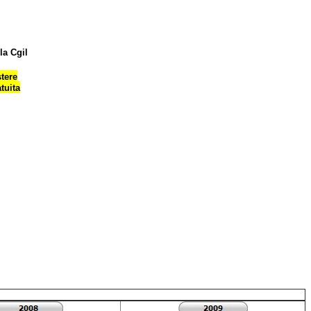
la Cgil
tere
tuita