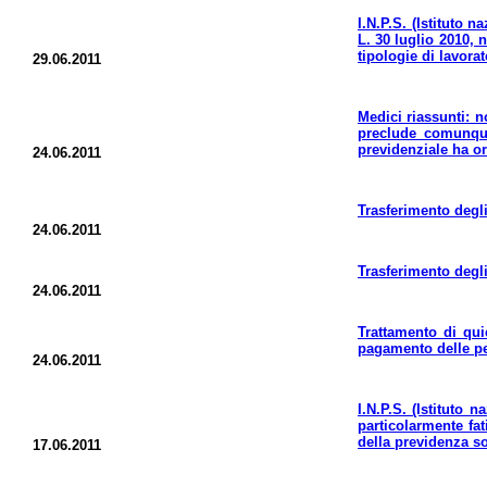
I.N.P.S. (Istituto 
L. 30 luglio 2010, 
tipologie di lavora
29.06.2011
Medici riassunti: n
preclude comunque
previdenziale ha or
24.06.2011
Trasferimento degli 
24.06.2011
Trasferimento degli
24.06.2011
Trattamento di qui
pagamento delle pe
24.06.2011
I.N.P.S. (Istituto 
particolarmente fat
della previdenza so
17.06.2011