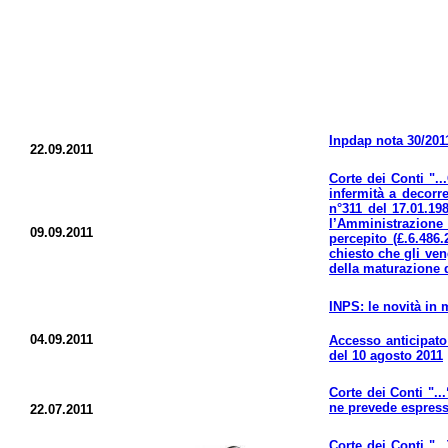
Inpdap nota 30/2011
22.09.2011
Corte dei Conti "..
infermità a decorre
n°311 del 17.01.19
l’Amministrazione 
09.09.2011
percepito (£.6.486
chiesto che gli ven
della maturazione 
INPS: le novità in 
04.09.2011
Accesso anticipato 
del 10 agosto 2011
Corte dei Conti "..
ne prevede espress
22.07.2011
Corte dei Conti "..