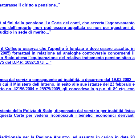
aturasse il diritto a pensione.."
 ai fini della pensione. La Corte dei conti, che accerta l'aggravamento
zione dell'importo, non può essere appellata se non per questioni di
iudizio in sede di merito..."
 il Collegio osserva che l'appello è fondato e deve essere accolto, in
3/2005) formatasi in relazione ad analoghe controversie concernenti il
o Stato attesa l'equiparazione del relativo trattamento pensionistico a
5 del D.P.R. 1092/1973. ..."
pensa dal servizio conseguente ad inabilità, a decorrere dal 19.03.2002 –
cui il Ministero dell’Interno, in esito alle sue istanze del 23 febbraio e
zio nn. 42196/2004 e 25979/2005, gli concedeva la p.p.o. di 8^ ctg. con
ente della Polizia di Stato, dispensato dal servizio per inabilità fisica
uesta Corte per vedersi riconosciuti i benefici economici derivanti
urisdizionale per la Regione Abruzzo, ed assunto in carico in data 20