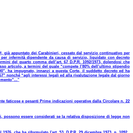
#, già appuntato dei Carabinieri, cessato dal servizio continuativo per
., per infermità dipendente da causa di servizio, liquidato con decreto
ermini del quarto comma dell’art. 67 D.P.R. 1092/1973, dolendosi che
so articolo, a termini del quale “compete l’80% dell’ultimo stipendio
500”, ha impugnato, innanzi a questa Corte, il suddetto decreto ed ha
7” nonché “agli interessi legali ed alla rivalutazione legale dal giorno
imento”..."
te faticose e pesanti Prime indicazioni operative dalla Circolare n. 22
li, possono essere considerati se la relativa disposizione di legge non
el 1976, che ha riformulato l'art. 53, D.P.R. 29 dicembre 1973, n. 1092,