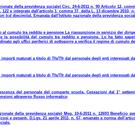
nazionale della previdenza sociale) Circ. 24-6-2011 n. 90 Articolo 12, co
n. 122 e integrato dall'articolo 1, comma 37, della L. 13 dicembre 2010,
tori (cd diecimila). Emanata dall'Istituto nazionale della previdenza socia
o al cumulo tra reddito e pensione La riassunzione in servizio dei dirigent
 la possibilità del cumulo tra reddito e pensione. Lo ha fatto saper
dinato agli uffici periferici di sottoporre a verifica il regime di cumulo 
importi maturati a titolo di Tfs/Tfr dal personale degli enti interessati d
 importi maturati a titolo di Tfs/Tfr dal personale degli enti interessati 
escenza del personale del comparto scuola. Cessazioni dal 1° settemb
nsioni attraverso flusso informatico
nazionale della previdenza sociale) Msg. 10-6-2011 n. 12693 Beneficio pe
icosi e pesanti. D.Lgs. 21 aprile 2011, n. 67, emanato a norma dell'artic
ciale.