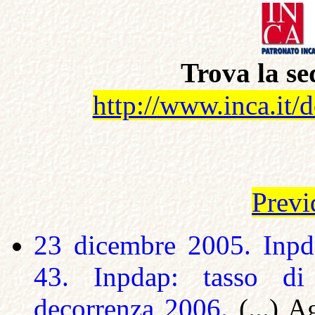
Trova la se
http://www.inca.it/
Previ
23 dicembre 2005. Inpd
43.
Inpdap: tasso di 
decorrenza 2006.
(...)
Ag