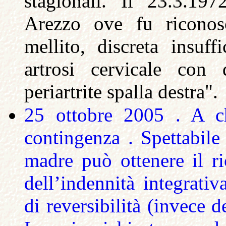
stagionali. Il 23.3.197
Arezzo ove fu riconosc
mellito, discreta insuff
artrosi cervicale co
periartrite spalla destra".
25 ottobre 2005 . A ch
contingenza . Spettabile
madre può ottenere il r
dell’indennità integrativ
di reversibilità (invece 