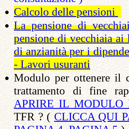
Calcolo delle pensioni
La pensione di vecchiai
pensione di vecchiaia ai 
di anzianità per i dipend
- Lavori usuranti
Modulo per ottenere il 
trattamento di fine r
APRIRE IL MODULO
TFR ? (
CLICCA QUI P