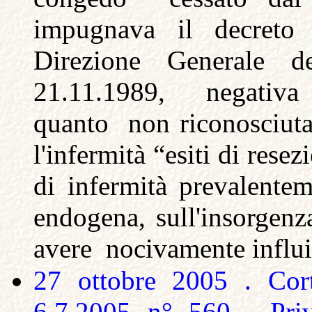
impugnava il decreto 
Direzione Generale 
21.11.1989, negativa d
quanto non riconosciuta
l'infermità “esiti di resez
di infermità prevalente
endogena, sull'insorgenz
avere nocivamente influit
27 ottobre 2005 . Cort
6.7.2005 n° 560 . Privi