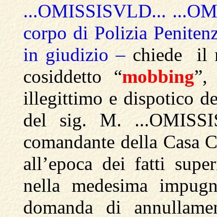
...OMISSISVLD... ...OM
corpo di Polizia Penitenzi
in giudizio –
chiede il 
cosiddetto “
mobbing
”,
illegittimo e dispotico d
del sig. M. ...OMISSIS
comandante della Casa C
all’epoca dei fatti super
nella medesima impugna
domanda di annullamen