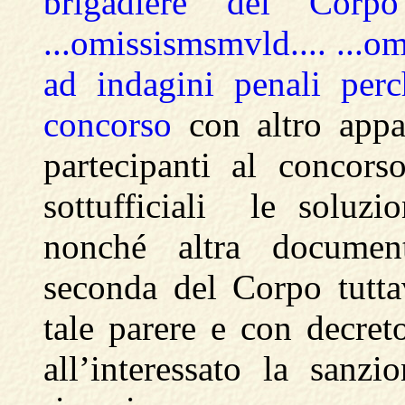
brigadiere del Corp
...omissismsmvld.... ...o
ad indagini penali perc
concorso
con altro appa
partecipanti al concors
sottufficiali le soluzi
nonché altra document
seconda del Corpo tuttav
tale parere e con decret
all’interessato la sanz