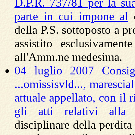
D.P.R. 737/81 per la sua 
parte in cui impone al
d
della P.S. sottoposto a p
assistito esclusivamen
all'Amm.ne medesima.
04 luglio 2007 Consig
...omissisvld..., maresci
attuale appellato, con il
gli atti relativi all
disciplinare della perdit