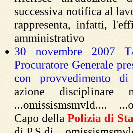
successiva notifica al la
rappresenta, infatti, l'ef
amministrativo
30 novembre 2007 T
Procuratore Generale pres
con provvedimento di
azione disciplinare 
...omissismsmvld.... ..
Capo della
Polizia
di
Sta
di P.S di ...omissismsmvld