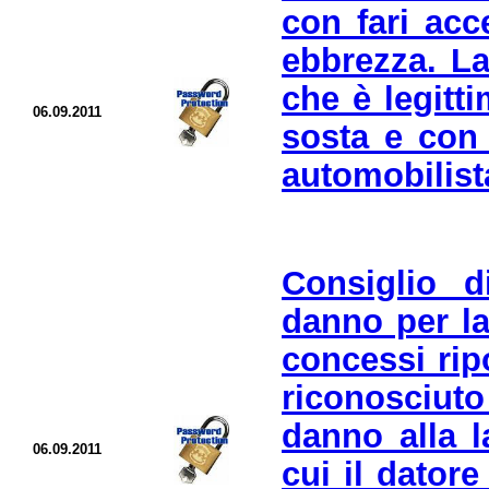
con fari acc
ebbrezza. La
che è legitt
06.09.2011
sosta e con 
automobilista
Consiglio d
danno per l
concessi rip
riconosciut
danno alla l
06.09.2011
cui il dator