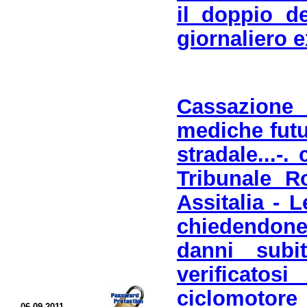
il doppio de
giornaliero e
Cassazione 
mediche futu
stradale...-
Tribunale Ro
Assitalia - L
chiedendone
danni subi
verificato
ciclomotore 
06.09.2011