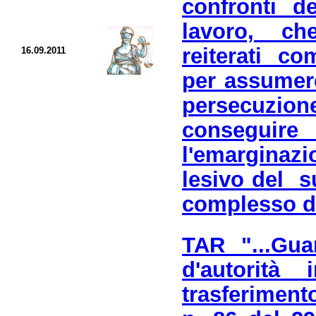
confronti d
lavoro, ch
reiterati co
16.09.2011
per assumer
persecuzi
conseguire
l'emarginaz
lesivo del su
complesso de
TAR "...Gua
d'autorità
trasferiment