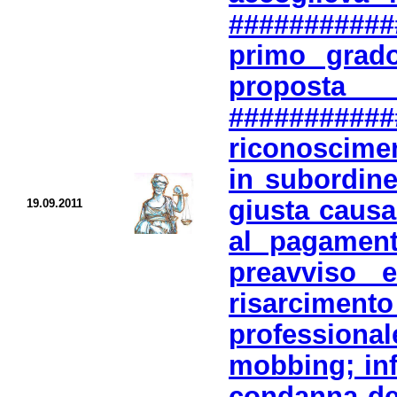
###########
primo grado
propost
#########
riconoscimen
in subordine
giusta caus
19.09.2011
al pagament
preavviso 
risarciment
professional
mobbing; inf
condanna del