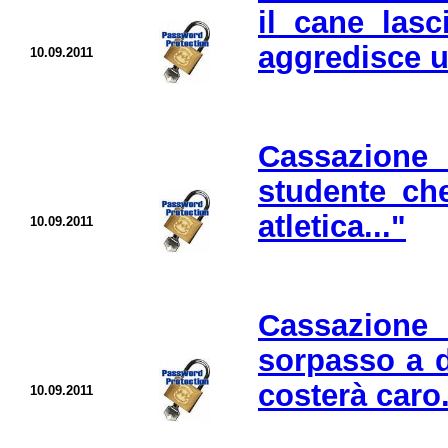
il cane lasc
aggredisce u
10.09.2011
Cassazione
studente ch
atletica..."
10.09.2011
Cassazione 
sorpasso a d
costerà caro.
10.09.2011