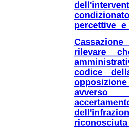
dell'interv
condizionat
percettive e 
Cassazione
rilevare
amministrat
codice dell
opposizione 
avverso 
accerta
dell'infrazi
riconosciut