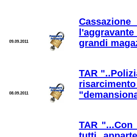
Cassazione 
l'aggravante
grandi magaz
09.09.2011
TAR "..Polizi
risarcim
"demansionam
08.09.2011
TAR "...Con 
tutti appart