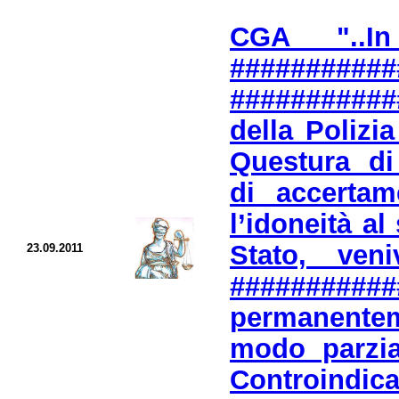
CGA "..In
###########
##########
della Polizi
Questura di
di accertam
l’idoneità al 
Stato, ven
23.09.2011
########
permanentem
modo parzial
Controindi