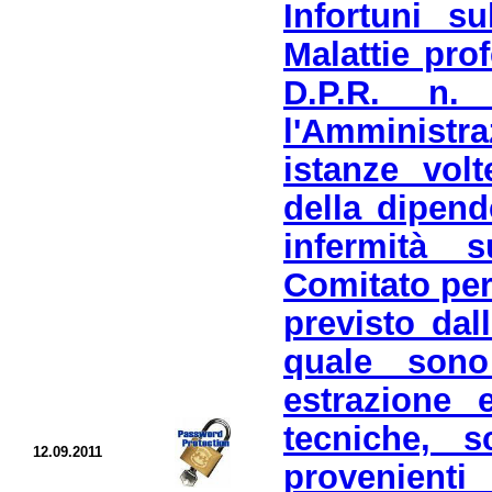
Infortuni s
Malattie prof
D.P.R. n.
l'Amminist
istanze vol
della dipend
infermità 
Comitato per 
previsto dal
quale sono
estrazione 
tecniche, s
12.09.2011
provenient