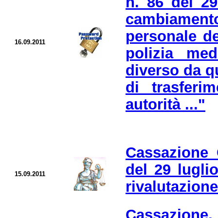
n. 86 del 2
cambiament
personale de
16.09.2011
polizia me
diverso da q
di trasfer
autorità ..."
Cassazione 
del 29 lugli
15.09.2011
rivalutazione
Cassazione, 