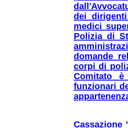
dall'Avvocat
dei dirigent
medici super
Polizia di S
amministrazi
domande rela
corpi di pol
Comitato è 
funzionari d
appartenenza
Cassazione "