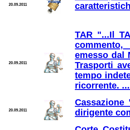
caratteristic
20.09.2011
TAR "...Il 
commento, 
emesso dal M
Trasporti av
20.09.2011
tempo indete
ricorrente. ..
Cassazione "
dirigente co
20.09.2011
Corte Costitu