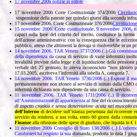
17 novembre 2006 notizie in pillole
17 novembre 2006 Corte Costituzionale 374/2006
Circolazi
sospensione della patente per quindici giorni alla seconda infra
17 novembre 2006. Corte Costituzionale 376/2006
Circolazione
15 novembre 2006. Corte costituzionale, 9 novembre 2006, n.
capaci sulla base del criterio del merito, costituisce la form
dell'azione amministrativa; con la conseguenza che le eccezioni
pubblico, atteso che altrimenti la deroga si risolverebbe in un p
14 novembre 2006. TAR Veneto 3737/2006 (..) Già commissario di
della dipendenza da
causa di servizio di varie infermità) inol
invalidità previste dalla legge e di liquidazione della pensione p
verbale del 25 gennaio, lo aveva riconosciuto “non idoneo p
17.03.2005, ascriveva l’infermità alla tabella A, categoria 7.
14 novembre 2006. TAR Veneto 3736/2006 (..) Espone il maresci
permanentemente non idoneo al servizio di istituto dalla CMO di
infermità dichiarata non dipendente da una causa di servizio.
11 novembre 2006. TAR Veneto 1711/2006 (..) Il ricorrente
all’Amministrazione di appartenenza al
fine del riconoscimento 
di aspetto cronico e senza denervazione acuta nel muscolo es
dell’Interno
di decidere sull’istanza presentata dal ricorrente 
servizio da rendersi, a sua volta, entro 60 giorni dalla comu
Finanze
alla rifusione delle spese di giudizio, che liquida in € 
11 novembre 2006 Consiglio di Stato 138/2006 (..)
L’odiern
Carabinieri ha respinto la sua
domanda, prodotta in data 1 giugn