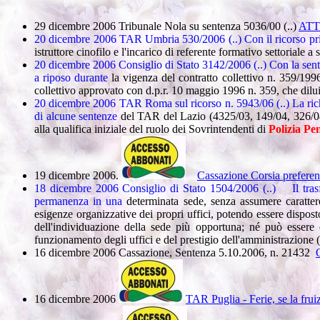
29 dicembre 2006 Tribunale Nola su sentenza 5036/00 (..)
ATT
20 dicembre 2006 TAR Umbria 530/2006 (..)
Con il ricorso p
istruttore cinofilo e l'incarico di referente formativo settoriale a 
20 dicembre 2006 Consiglio di Stato 3142/2006 (..)
Con la sent
a riposo durante
la vigenza del contratto collettivo n. 359/1996
collettivo approvato con d.p.r. 10 maggio 1996 n. 359, che diluis
20 dicembre 2006 TAR Roma sul ricorso n. 5943/06 (..) La richiest
di alcune sentenze
del TAR del Lazio (4325/03, 149/04, 326/04
alla qualifica iniziale del ruolo dei Sovrintendenti di
Polizia
Pen
19 dicembre 2006.
Cassazione Corsia preferenz
18 dicembre 2006 Consiglio di Stato 1504/2006 (..)
Il tra
permanenza in una
determinata sede, senza assumere caratter
esigenze organizzative dei propri uffici, potendo essere dispost
dell'individuazione della sede più opportuna; né può essere c
funzionamento degli uffici e del prestigio dell'amministrazione 
16 dicembre 2006 Cassazione, Sentenza 5.10.2006, n. 21432
O
16 dicembre 2006
TAR Puglia - Ferie, se la frui