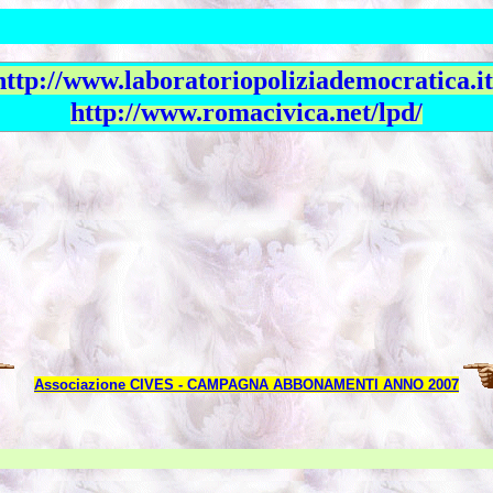
http://www.laboratoriopoliziademocratica.it
http://www.romacivica.net/lpd/
Associazione
CIVES - CAMPAGNA ABBONAMENTI ANNO 2007