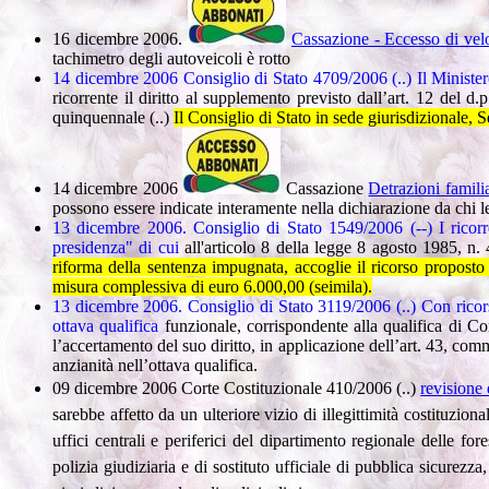
16 dicembre 2006.
Cassazione - Eccesso di velo
tachimetro degli autoveicoli è rotto
14 dicembre 2006 Consiglio di Stato 4709/2006 (..)
Il Ministe
ricorrente il diritto al supplemento previsto dall’art. 12 del d
quinquennale (..)
Il Consiglio di Stato in sede giurisdizionale, 
14 dicembre 2006
Cassazione
Detrazioni famili
possono essere indicate interamente nella dichiarazione da chi l
13 dicembre 2006. Consiglio di Stato 1549/2006 (--) I ricorr
presidenza" di cui
all'articolo 8 della legge 8 agosto 1985, n.
riforma della sentenza impugnata, accoglie il ricorso proposto
misura complessiva di euro 6.000,00 (seimila).
13 dicembre 2006. Consiglio di Stato 3119/2006 (..)
Con ricors
ottava qualifica
funzionale, corrispondente alla qualifica di 
l’accertamento del suo diritto, in applicazione dell’art. 43, co
anzianità nell’ottava qualifica.
09 dicembre 2006 Corte Costituzionale 410/2006 (..)
revisione 
sarebbe affetto da un ulteriore vizio di illegittimità costituzio
uffici centrali e periferici del dipartimento regionale delle fo
polizia giudiziaria e di sostituto ufficiale di pubblica sicurez