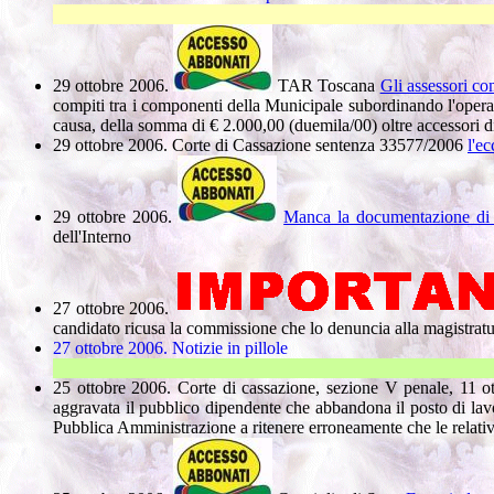
29 ottobre 2006.
TAR Toscana
Gli assessori co
compiti tra i componenti della Municipale subordinando l'operat
causa, della somma di € 2.000,00 (duemila/00) oltre accessori di
29 ottobre 2006. Corte di Cassazione sentenza 33577/2006
l'e
29 ottobre 2006.
Manca la documentazione di ri
dell'Interno
27 ottobre 2006.
candidato ricusa la commissione che lo denuncia alla magistratur
27 ottobre 2006. Notizie in pillole
25 ottobre 2006. Corte di cassazione, sezione V penale, 11 
aggravata il pubblico dipendente che abbandona il posto di lav
Pubblica Amministrazione a ritenere erroneamente che le relative 