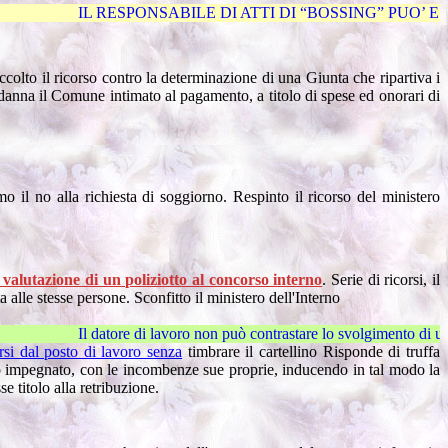
NSABILE DI ATTI DI “BOSSING” PUO’ ESSERE CONDANNATO AL
ccolto il ricorso contro la determinazione di una Giunta che ripartiva i
ndanna il Comune intimato al pagamento, a titolo di spese ed onorari di
timo il no alla richiesta di soggiorno. Respinto il ricorso del ministero
 valutazione di un poliziotto al concorso interno
.
Serie di ricorsi, il
alle stesse persone. Sconfitto il ministero dell'Interno
di lavoro non può contrastare lo svolgimento di un’attività pol
rsi dal posto di lavoro senza
timbrare il cartellino Risponde di truffa
rio impegnato, con le incombenze sue proprie, inducendo in tal modo la
 titolo alla retribuzione.