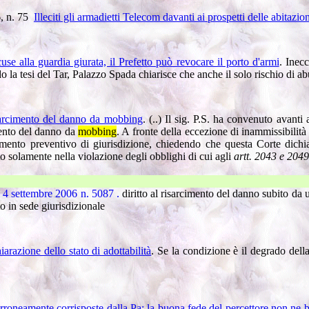
, n. 75
Illeciti gli armadietti Telecom davanti ai prospetti delle abitazio
use alla guardia giurata, il Prefetto può revocare il porto d'armi
. Inec
la tesi del Tar, Palazzo Spada chiarisce che anche il solo rischio di abu
sarcimento del danno da mobbing
. (..) Il sig. P.S. ha convenuto avant
mento del danno da
mobbing
. A fronte della eccezione di inammissibilità
lamento preventivo di giurisdizione, chiedendo che questa Corte dichia
 solamente nella violazione degli obblighi di cui agli
artt. 2043 e 2049 
UNA SENTEN
l 4 settembre 2006 n. 5087 .
diritto al risarcimento del danno subito da u
o in sede giurisdizionale
hiarazione dello stato di adottabilità
. Se la condizione è il degrado dell
oneamente corrisposte dalla Pa: la buona fede del percettore non ne b