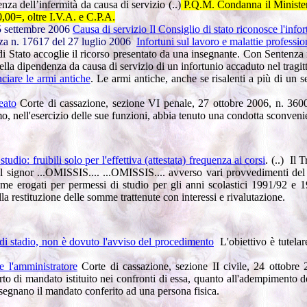
nza dell’infermità da causa di servizio (..)
P.Q.M. Condanna il Ministero 
,00=, oltre I.V.A. e C.P.A.
25 settembre 2006
Causa di servizio Il Consiglio di stato riconosce l'infort
za n. 17617 del 27 luglio 2006
Infortuni sul lavoro e malattie professio
 di Stato accoglie il ricorso presentato da una insegnante.
Con Sentenza n
ella dipendenza da causa di servizio di un infortunio accaduto nel tragit
iare le armi antiche
. Le armi antiche, anche se risalenti a più di un s
eato
Corte di cassazione, sezione VI penale, 27 ottobre 2006, n. 36009
mo, nell'esercizio delle sue funzioni, abbia tenuto una condotta sconveni
udio: fruibili solo per l'effettiva (attestata) frequenza ai corsi
. (..)
Il T
al signor ...OMISSIS.... ...OMISSIS.... avverso vari provvedimenti de
omme erogati per permessi di studio per gli anni scolastici 1991/92 e 
a restituzione delle somme trattenute con interessi e rivalutazione.
 di stadio, non è dovuto l'avviso del procedimento
L'obiettivo è tutelare
 l'amministratore
Corte di cassazione, sezione II civile, 24 ottobr
to di mandato istituito nei confronti di essa, quanto all'adempimento de
rassegnano il mandato conferito ad una persona fisica.