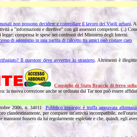
IL RESPO
munali non possono decidere e controllare il lavoro dei Vigili urbani
. A
ività a "informazioni e direttive" con gli assessori competenti. (..) Co
 legge; compensa le spese nei confronti del Ministero degli Interni.
ccesso di agonismo in una partita di calcetto tra amici può costare caro
fugiato? Il questore deve avvertire lo straniero
. Altrimenti è illegit
Consiglio di Stato Braccio di ferro sulla
a: la nuova correzione anche se ordinata dal Tar non può essere affidata 
Il datore 
ottobre 2006, n. 34011
Pubblico impiego: è truffa aggravata allontana
oro clandestinamente, per compiere un'attività incompatibile, nell'ora
mansioni fossero da lui regolarmente espletate e che, quindi, egli avesse