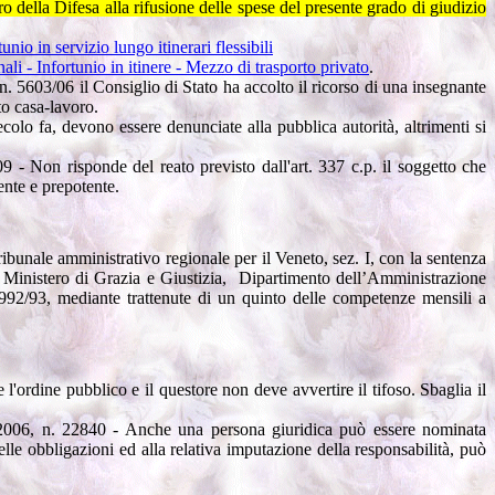
della Difesa alla rifusione delle spese del presente grado di giudizio
unio in servizio lungo itinerari flessibili
nali - Infortunio in itinere - Mezzo di trasporto privato
.
. 5603/06 il Consiglio di Stato ha accolto il ricorso di una insegnante
to casa-lavoro.
ecolo fa, devono essere denunciate alla pubblica autorità, altrimenti si
 - Non risponde del reato previsto dall'art. 337 c.p. il soggetto che
ente e prepotente.
ribunale amministrativo regionale per il Veneto, sez. I, con la sentenza
l Ministero di Grazia e Giustizia, Dipartimento dell’Amministrazione
1992/93, mediante trattenute di un quinto delle competenze mensili a
 l'ordine pubblico e il questore non deve avvertire il tifoso. Sbaglia il
e 2006, n. 22840 - Anche una persona giuridica può essere nominata
lle obbligazioni ed alla relativa imputazione della responsabilità, può