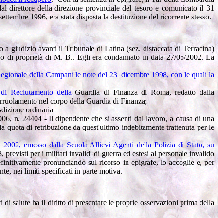
al direttore della direzione provinciale del tesoro e comunicato il 31
ttembre 1996, era stata disposta la destituzione del ricorrente stesso.
atto a giudizio avanti il Tribunale di Latina (sez. distaccata di Terracina)
oco di proprietà di M. B.. Egli era condannato in data 27/05/2002. La
Regionale della Campani le note del 23 dicembre 1998, con le quali la
 di Reclutamento della
Guardia di Finanza di Roma, redatto dalla
arruolamento nel corpo della Guardia di Finanza;
sdizione ordinaria
6, n. 24404 - Il dipendente che si assenti dal lavoro, a causa di una
lla quota di retribuzione da quest'ultimo indebitamente trattenuta per le
2002, emesso dalla Scuola Allievi Agenti della Polizia di Stato, su
previsti per i militari invalidi di guerra ed estesi al personale invalido
efinitivamente pronunciando sul ricorso in epigrafe, lo accoglie e, per
e, nei limiti specificati in parte motiva.
i di salute ha il diritto di presentare le proprie osservazioni prima della