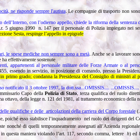
cità, ne risponde sempre l'autista
. Le compagnie di trasporto non sono 
ro dell’Interno, con l’odierno appello, chiede la riforma della sentenz
.p.r. 5 giugno 1990 n. 147 per il personale di Polizia impiegato nei serv
Sezione Sesta, respinge l’appello in epigrafe
ari, le spese mediche non sempre sono a metà
. Anche se a lavorare sono
e ha effettivamente sostenute
enti, appartenenti al personale militare delle Forze Armate o al pers
 455, essendo in servizio, in posizione di comando, presso la Presidenz
 in primo grado; condanna la Presidenza del Consiglio di ministri al p
o notificato il 3 ottobre 1997, la dott.ssa...OMISSIS.... ...OMISSIS.... 
Commissario Capo della
Polizia
di
Stato
, terza qualifica del ruolo dire
mma ottavo, della legge n. 121 del 1981, al trattamento economico della 
delle qualifiche e delle articolazioni della carriera del Corpo forestale
(
nale, poiché esso stabilisce l’inquadramento nel ruolo dei dirigenti del C
reste nonché di quelli temporaneamente assegnati all’Azienda regionale d
za, in questa maniera violando l’art. 117, secondo comma, lettere
h
) ed
l