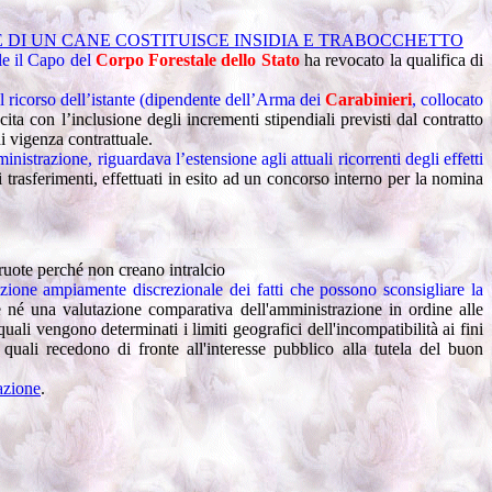
DI UN CANE COSTITUISCE INSIDIA E TRABOCCHETTO
le il Capo del
Corpo
Forestale
dello
Stato
ha revocato la qualifica di
l ricorso dell’istante (dipendente dell’Arma dei
Carabinieri
, collocato
ita con l’inclusione degli incrementi stipendiali previsti dal contratto
i vigenza contrattuale.
istrazione, riguardava l’estensione agli attuali ricorrenti degli effetti
 i trasferimenti, effettuati in esito ad un concorso interno per la nomina
ruote perché non creano intralcio
azione ampiamente discrezionale dei fatti che possono sconsigliare la
e né una valutazione comparativa dell'amministrazione in ordine alle
ali vengono determinati i limiti geografici dell'incompatibilità ai fini
quali recedono di fronte all'interesse pubblico alla tutela del buon
lazione
.