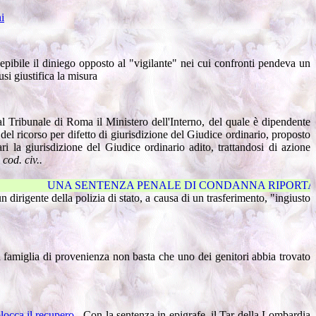
ni
cepibile il diniego opposto al "vigilante" nei cui confronti pendeva un
si giustifica la misura
i al Tribunale di Roma il Ministero dell'Interno, del quale è dipendente
 del ricorso per difetto di giurisdizione del Giudice ordinario, proposto
ri la giurisdizione del Giudice ordinario adito, trattandosi di azione
cod. civ..
ZA PENALE DI CONDANNA RIPORTATA DAL LAVORATORE IN PRIMO GR
n dirigente della polizia di stato, a causa di un trasferimento, "ingiusto
a famiglia di provenienza non basta che uno dei genitori abbia trovato
locca il recupero
.
Con la sentenza in epigrafe, il Tar della Lombardia