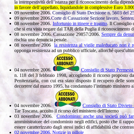
la intempestività dell’istanza per il riconoscimento della dipende
in favore dell’appellato, liquidandole in complessive Euro 3.000
09 novembre 2006.
Consiglio di Stato Decisione n. 5603 del 
09 novembre 2006.
Corte
di Cassazione Sezione lavoro, Senten
08 novembre 2006.
Infortunio in itinere e tragitto
. Il Consiglio
che si era vista negare dal TAR della Puglia il riconoscimento d
08 novembre 2006. Cassazione 29857/2006.
Sempre da denunc
rischia una denuncia penale.
08 novembre 2006
la resistenza al vigile maleducato non è r
opponga resistenza ad un pubblico ufficiale, allorché quest'ulti
04 novembre 2006.
Consiglio di Stato Permessi st
n. 118 del 3 febbraio 1998, accogliendo il ricorso proposto d
Penitenziaria, con cui era stato disposto il recupero delle s
decorrere dal marzo 1995, ha condannato l’intimato ministero all
04 novembre 2006.
Consiglio di Stato Divieto
Tar Toscana, accolto il ricorso del ministero dell'Interno
03 novembre 2006.
Condominio: anche una società può fare
amministratore del condominio negli edifici, posto che il rappor
essere caratterizzato dagli stessi indici di affidabilità che cont
02 novembre 2006. Notizie in pillole