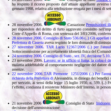
ha respinto il ricorso proposto dall’attuale appellante avvers
gennaio 1998, relativa alla retribuzione erogata per i mesi di s
28 novembre 2006.
Cassazione
Perquisizioni i
per rispondere del delitto di furto aggravato consistito nell'
Corte d'Appello di Roma, con sentenza del 3/03/2006, confermava
28 novembre 2006. Consiglio di Stato 536.06 (..)
Gli appellati
Prefettura di Caserta
aveva respinto le loro domande di dimissio
27 novembre 2006. TAR Lazio 12367/2006 (..) per l'annul
Sottocommissione per accertamento idoneità fisica del Comando 
24 novembre 2006. Consiglio di Stato , sez. IV, decisione 5.10
23 novembre 2006.
Lavoro: se in ufficio si fuma, la colpa è de
malattia addebitabile al comportamento negligente del datore di l
assenze.
22 novembre 2006 TAR Piemonte 1251/2006 (..) Per l'ann
richiesta della Prefettura di
Alessandria, in diniego dei benefici s
per servizio, ai sensi della legge 15 luglio 1950, n. 539. (..)
l’effetto, condanna il resistente Ministero dell’Interno, in perso
21 novembre 2006
Consiglio di Stato
Inidoneo 
decisione dell'amministrazione