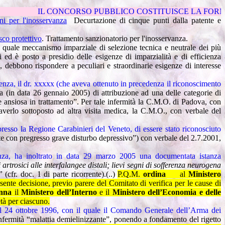
SO PUBBLICO COSTITUISCE LA FORMA GENERALE E ORDINARIA 
ni per l'inosservanza
Decurtazione di cinque punti dalla patente e
sco protettivo
.
Trattamento sanzionatorio per l'inosservanza.
 quale meccanismo imparziale di selezione tecnica e neutrale dei più
i ed è posto a presidio delle esigenze di imparzialità e di efficienza
, debbono rispondere a peculiari e straordinarie esigenze di interesse
nza, il dr. xxxxx (che aveva ottenuto in precedenza il riconoscimento
nza (in data 26 gennaio 2005) di attribuzione ad una delle categorie di
e ansiosa in trattamento”. Per tale infermità la C.M.O. di Padova, con
erlo sottoposto ad altra visita medica, la C.M.O., con verbale del
esso la Regione Carabinieri del Veneto, di essere stato riconosciuto
te con pregresso grave disturbo depressivo”) con verbale del 2.7.2001,
nza, ha inoltrato in data 29 marzo 2005 una documentata istanza
rtrosici alle interfalangee distali; lievi segni di sofferenza neurogena
”
(cfr. doc. 1 di parte ricorrente).(..)
P.Q.M.
ordina
al
Ministero
sente decisione, previo parere del Comitato di verifica per le cause di
nna
il
Ministero dell’Interno
e il
Ministero dell’Economia e delle
età per ciascuno.
el 24 ottobre 1996, con il quale il Comando Generale dell’Arma dei
nfermità “malattia demielinizzante”, ponendo a fondamento del rigetto