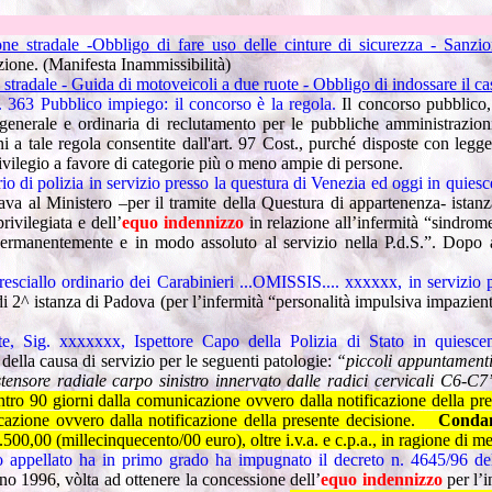
IL CONCOR
one stradale -Obbligo di fare uso delle cinture di sicurezza - Sanzio
zione. (Manifesta Inammissibilità)
 stradale - Guida di motoveicoli a due ruote - Obbligo di indossare il ca
 363 Pubblico impiego: il concorso è la regola.
Il concorso pubblico,
a generale e ordinaria di reclutamento per le pubbliche amministrazion
 a tale regola consentite dall'art. 97 Cost., purché disposte con legge
rivilegio a favore di categorie più o meno ampie di persone.
 polizia in servizio presso la questura di Venezia ed oggi in quiesce
trava al Ministero –per il tramite della Questura di appartenenza- ista
rivilegiata e dell’
equo
indennizzo
in relazione all’infermità “sindrom
ermanentemente e in modo assoluto al servizio nella P.d.S.”. Dopo av
allo ordinario dei Carabinieri ...OMISSIS.... xxxxxx, in servizio pr
 2^ istanza di Padova (per l’infermità “personalità impulsiva impazien
, Sig. xxxxxxx, Ispettore Capo della Polizia di Stato in quiesce
della causa di servizio per le seguenti patologie:
“piccoli appuntamenti a
tensore radiale carpo sinistro innervato dalle radici cervicali C6-C7
entro 90 giorni dalla comunicazione ovvero dalla notificazione della pre
nicazione ovvero dalla notificazione della presente decisione.
Conda
1.500,00 (millecinquecento/00 euro), oltre i.v.a. e c.p.a., in ragione di m
o appellato ha in primo grado ha impugnato il decreto n. 4645/96 d
o 1996, vòlta ad ottenere la concessione dell’
equo
indennizzo
per l’i