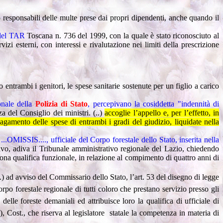
responsabili delle multe prese dai propri dipendenti, anche quando il
a del TAR
Toscana n. 736 del 1999, con la quale è stato riconosciuto al
izi esterni, con interessi e rivalutazione nei limiti della prescrizione
 entrambi i genitori, le spese sanitarie sostenute per un figlio a carico
onale della
Polizia
di
Stato
, percepivano la cosiddetta "indennità di
a del Consiglio dei ministri. (..)
accoglie l’appello e, per l’effetto, in
agamento delle spese di entrambi i gradi del giudizio, liquidate nella
...OMISSIS...., ufficiale del Corpo forestale dello Stato, inserita nella
ttivo, adiva il Tribunale amministrativo regionale del Lazio, chiedendo
nona qualifica funzionale, in relazione al compimento di quattro anni di
..) ad avviso del Commissario dello Stato, l’art. 53 del disegno di legge
orpo forestale regionale di tutti coloro che prestano servizio presso gli
elle foreste demaniali ed attribuisce loro la qualifica di ufficiale di
),
Cost
., che riserva al legislatore statale la competenza in materia di