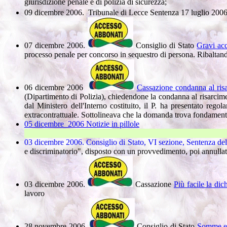
giurisdizione penale e di polizia di sicurezza;
09 dicembre 2006.
Tribunale di Lecce Sentenza 17 luglio 2006
07 dicembre 2006.
Consiglio di Stato
Gravi acc
processo penale per concorso in sequestro di persona. Ribaltando 
06 dicembre 2006
Cassazione condanna al ri
(Dipartimento di Polizia), chiedendone la condanna al risarci
dal Ministero dell'Interno costituito, il P. ha presentato rego
extracontrattuale. Sottolineava che la domanda trova fondamento
05 dicembre 2006 Notizie in pillole
03 dicembre 2006.
Consiglio di Stato, VI sezione, Sentenza de
e discriminatorio", disposto con un provvedimento, poi annullat
03 dicembre 2006.
Cassazione
Più facile la dic
lavoro
28 novembre 2006.
Consiglio di Stato
Somme err