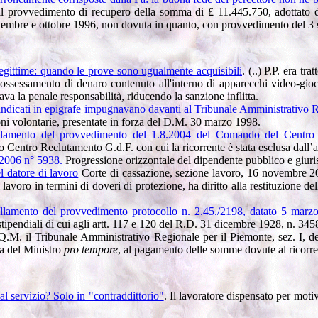
o il provvedimento di recupero della somma di £ 11.445.750, adottato d
ettembre e ottobre 1996, non dovuta in quanto, con provvedimento del 3 se
llegittime: quando le prove sono ugualmente acquisibili
. (..) P.P. era tr
impossessamento di denaro contenuto all'interno di apparecchi video-gi
 la penale responsabilità, riducendo la sanzione inflitta.
 indicati in epigrafe impugnavano davanti al Tribunale Amministrativo 
ni volontarie, presentate in forza del D.M. 30 marzo 1998.
lamento del provvedimento del 1.8.2004 del Comando del Centro
Centro Reclutamento G.d.F. con cui la ricorrente è stata esclusa dall’
.2006 n° 5938.
Progressione orizzontale del dipendente pubblico e giuri
l datore di lavoro
Corte di cassazione, sezione lavoro, 16 novembre 200
avoro in termini di doveri di protezione, ha diritto alla restituzione de
ullamento
del provvedimento protocollo n. 2.45./2198, datato 5 marzo 
tipendiali di cui agli artt. 117 e 120 del R.D. 31 dicembre 1928, n. 3458, 
 P.Q.M. il Tribunale Amministrativo Regionale per il Piemonte, sez. I, d
na del Ministro
pro tempore
, al pagamento delle somme dovute al ricorrent
al servizio? Solo in "contraddittorio"
. Il lavoratore dispensato per motiv