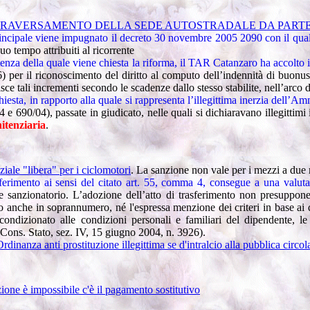
RAVERSAMENTO DELLA SEDE AUTOSTRADALE DA PARTE 
rincipale viene impugnato il decreto 30 novembre 2005 2090 con il qua
suo tempo attribuiti al ricorrente
enza della quale viene chiesta la riforma, il TAR Catanzaro ha accolto i
) per il riconoscimento del diritto al computo dell’indennità di buonusc
ce tali incrementi secondo le scadenze dallo stesso stabilite, nell’arco d
a, in rapporto alla quale si rappresenta l’illegittima inerzia dell’Ammin
 e 690/04), passate in giudicato,
nelle quali si dichiaravano illegittimi
itenziaria
.
iale "libera" per i ciclomotori
. La sanzione non vale per i mezzi a due 
sferimento ai sensi del citato art. 55, comma 4, consegue a una valut
e sanzionatorio. L’adozione dell’atto di trasferimento non presuppon
o anche in soprannumero, né l'espressa menzione dei criteri in base ai qu
ondizionato alle condizioni personali e familiari del dipendente, le 
(Cons. Stato, sez. IV, 15 giugno 2004, n. 3926).
rdinanza anti prostituzione illegittima se d'intralcio alla pubblica circo
zione è impossibile c'è il pagamento sostitutivo