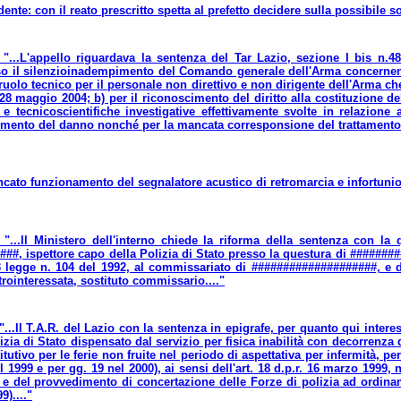
dente: con il reato prescritto spetta al prefetto decidere sulla possibile s
 "...L'appello riguardava la sentenza del Tar Lazio, sezione I bis n.
so il silenzioinadempimento del Comando generale dell'Arma concernente
ruolo tecnico per il personale non direttivo e non dirigente dell'Arma che
il 28 maggio 2004; b) per il riconoscimento del diritto alla costituzione d
e tecnicoscientifiche investigative effettivamente svolte in relazione
imento del danno nonché per la mancata corresponsione del trattamento 
cato funzionamento del segnalatore acustico di retromarcia e infortunio
 "...Il Ministero dell'interno chiede la riforma della sentenza con la 
##, ispettore capo della Polizia di Stato presso la questura di ########
 33 legge n. 104 del 1992, al commissariato di ####################, e 
trointeressata, sostituto commissario...."
"...Il T.A.R. del Lazio con la sentenza in epigrafe, per quanto qui inter
izia di Stato dispensato dal servizio per fisica inabilità con decorrenza
utivo per le ferie non fruite nel periodo di aspettativa per infermità, p
l 1999 e per gg. 19 nel 2000), ai sensi dell'art. 18 d.p.r. 16 marzo 1999, 
 e del provvedimento di concertazione delle Forze di polizia ad ordinam
)...."