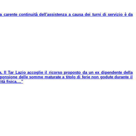
a carente continuità dell'assistenza a causa dei turni di servizio è da
a. Il Tar Lazio accoglie il ricorso proposto da un ex dipendente della
sponsione delle somme maturate a titolo di ferie non godute durante il
à fisica...."