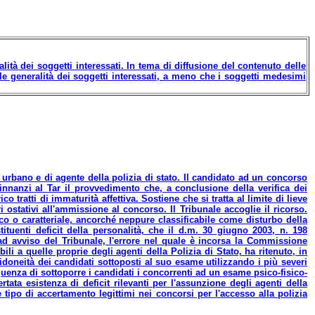
ità dei soggetti interessati. In tema di diffusione del contenuto delle
lle generalità dei soggetti interessati, a meno che i soggetti medesimi
ile urbano e di agente della polizia di stato. Il candidato ad un concorso
innanzi al Tar il provvedimento che, a conclusione della verifica dei
co tratti di immaturità affettiva. Sostiene che si tratta al limite di lieve
 ostativi all'ammissione al concorso. Il Tribunale accoglie il ricorso.
ico o caratteriale, ancorché neppure classificabile come disturbo della
ituenti deficit della personalità, che il d.m. 30 giugno 2003, n. 198
 ad avviso del Tribunale, l'errore nel quale è incorsa la Commissione
i a quelle proprie degli agenti della Polizia di Stato, ha ritenuto, in
idoneità dei candidati sottoposti al suo esame utilizzando i più severi
guenza di sottoporre i candidati i concorrenti ad un esame psico-fisico-
ertata esistenza di deficit rilevanti per l'assunzione degli agenti della
 tipo di accertamento legittimi nei concorsi per l'accesso alla polizia