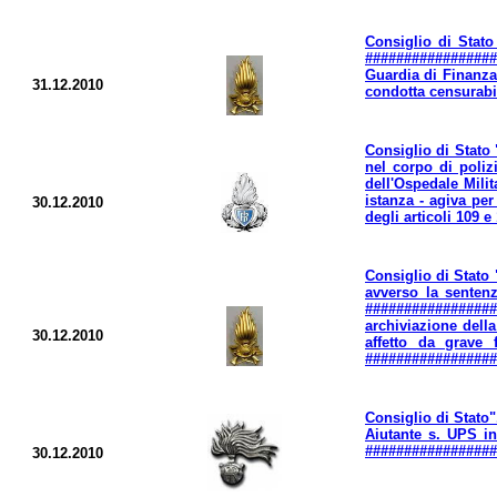
Consiglio di Stato
##################
Guardia di Finanza
31.12.2010
condotta censurabile
Consiglio di Stato 
nel corpo di poliz
dell'Ospedale Mil
istanza - agiva pe
30.12.2010
degli articoli 109 e
Consiglio di Stato 
avverso la sentenz
##################
archiviazione della
30.12.2010
affetto da grave 
##################
Consiglio di Stato"
Aiutante s. UPS in
##################
30.12.2010