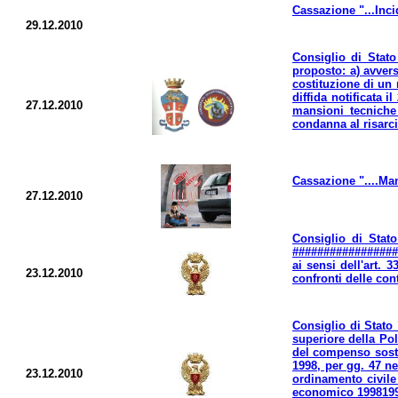
Cassazione "...Inci
29.12.2010
Consiglio di Stato
proposto: a) avver
costituzione di un 
diffida notificata 
27.12.2010
mansioni tecniche 
condanna al risarc
Cassazione "....Man
27.12.2010
Consiglio di Stato
##################
ai sensi dell'art.
23.12.2010
confronti delle con
Consiglio di Stato 
superiore della Pol
del compenso sostit
1998, per gg. 47 ne
23.12.2010
ordinamento civile
economico 19981999