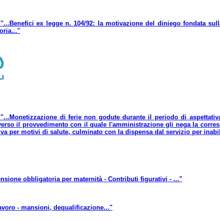
"...Benefici ex legge n. 104/92: la motivazione del diniego fondata sull
oria..."
 "...Monetizzazione di ferie non godute durante il periodo di aspettativ
vverso il provvedimento con il quale l'amministrazione gli nega la corre
va per motivi di salute, culminato con la dispensa dal servizio per inabilit
sione obbligatoria per maternità - Contributi figurativi - ..."
avoro - mansioni, dequalificazione..."