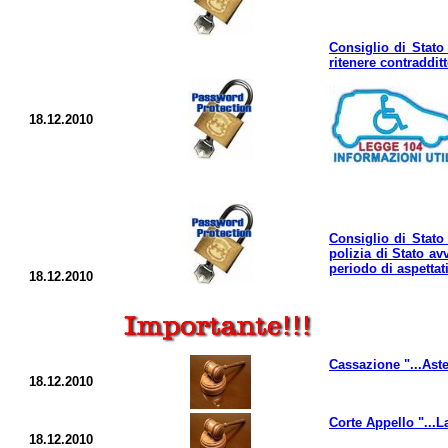
Consiglio di Stato 
ritenere contradditt
18.12.2010
Consiglio di Stato
polizia di Stato a
periodo di aspettati
18.12.2010
Cassazione "...Asten
18.12.2010
Corte Appello "...L
18.12.2010