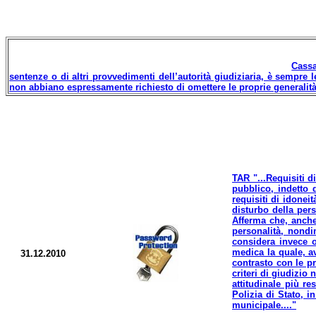
Cassa
sentenze o di altri provvedimenti dell’autorità giudiziaria, è sempre 
non abbiano espressamente richiesto di omettere le proprie generalità 
TAR "...Requisiti d
pubblico, indetto 
requisiti di idoneit
disturbo della pers
Afferma che, anche 
personalità, nondi
considera invece o
medica la quale, av
31.12.2010
contrasto con le pr
criteri di giudizio
attitudinale più re
Polizia di Stato, i
municipale...."