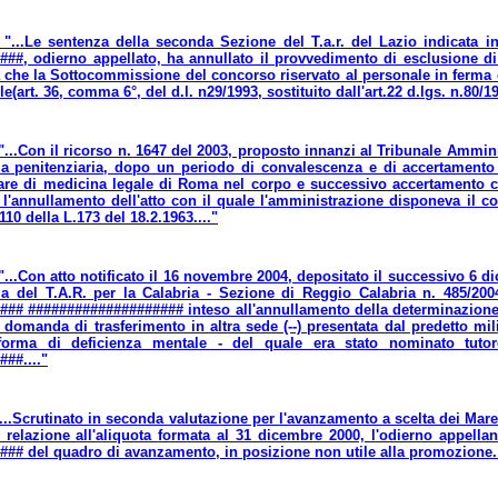
 "...Le sentenza della seconda Sezione del T.a.r. del Lazio indicata 
##, odierno appellato, ha annullato il provvedimento di esclusione di q
 che la Sottocommissione del concorso riservato al personale in ferma d
(art. 36, comma 6°, del d.l. n29/1993, sostituito dall'art.22 d.lgs. n.80/19
"...Con il ricorso n. 1647 del 2003, proposto innanzi al Tribunale Ammini
ia penitenziaria, dopo un periodo di convalescenza e di accertamento 
itare di medicina legale di Roma nel corpo e successivo accertamento
r l'annullamento dell'atto con il quale l'amministrazione disponeva il
 110 della L.173 del 18.2.1963...."
"...Con atto notificato il 16 novembre 2004, depositato il successivo 6 d
a del T.A.R. per la Calabria - Sezione di Reggio Calabria n. 485/2004
## #################### inteso all'annullamento della determinazione 
 domanda di trasferimento in altra sede (--) presentata dal predetto mili
forma di deficienza mentale - del quale era stato nominato tutor
##...."
...Scrutinato in seconda valutazione per l'avanzamento a scelta dei Mares
 relazione all'aliquota formata al 31 dicembre 2000, l'odierno appellan
## del quadro di avanzamento, in posizione non utile alla promozione..