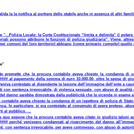
lida la la notifica al portiere dello stabile anche in assenza di altri famili
e "...Polizia Locale: la Corte Costituzionale “limita e delimita” il poter
oriali possono attribuire le funzioni di polizia giudiziaria”. Viene, altre
vi nei comuni del loro territorio) abbiano (come primario compito) quello 
le"
ente premette che la procura contabile aveva chiesto la condanna di un
### al pagamento della somma di euro 10.000,00, oltre le spese di giudiz
 veniva contestato al dipendente la lesione dell’immagine dell’ente a cau
ati con sentenza irrevocabile, di violenza sessuale, con abuso di qualità 
del danno sarebbe dimostrata dalla pubblicità che la vicenda in esame av
a contabile aveva chiesto la condanna di un ispettore di polizia di Sta
nza. In particolare, si era contestato al convenuto di avere preteso, abu
ti al pubblico. ...
 a quo espone che la procura contabile aveva citato in giudizio taluni ag
#### perché venissero condannati al risarcimento del danno all’immag
ti, con sentenza irrevocabile, per avere commesso, con abuso di autorità, 