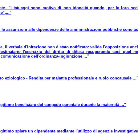
te..."i tatuaggi sono motivo di non idoneità quando, per la loro sed
";..."
te le assunzioni alle dipendenze delle amministrazioni pubbliche sono a
, il verbale d'infrazione non è stato notificato: valida l'opposizione anch
estinatario l'esercizio del diritto di difesa recuperando così quel
e comunicazione dell'ordinanza-ingiunzione ..."
o eziologico - Rendita per malattia professionale e ruolo concausale ...
egittimo beneficiare del congedo parentale durante la maternità ..."
egittimo spiare un dipendente mediante l'utilizzo di agenzie investigative 