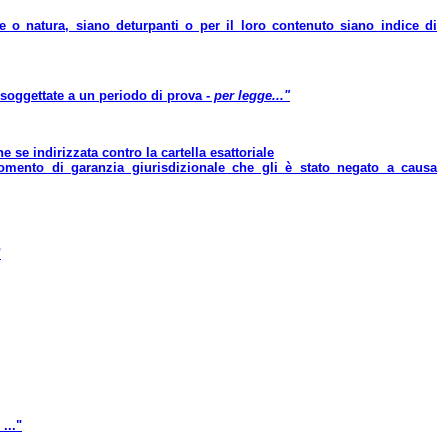
e o natura, siano deturpanti o per il loro contenuto siano indice di
ssoggettate a un periodo di prova
- per legge..."
e se indirizzata contro la cartella esattoriale
 momento di garanzia giurisdizionale che gli è stato negato a causa
"
..."