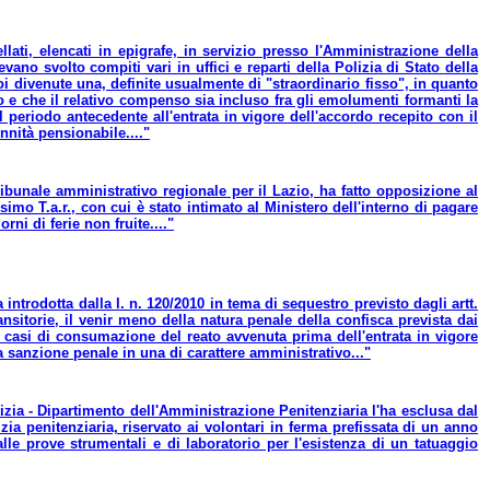
llati, elencati in epigrafe, in servizio presso l'Amministrazione della
no svolto compiti vari in uffici e reparti della Polizia di Stato della
i divenute una, definite usualmente di "straordinario fisso", in quanto
o e che il relativo compenso sia incluso fra gli emolumenti formanti la
 periodo antecedente all'entrata in vigore dell'accordo recepito con il
nnità pensionabile...."
ribunale amministrativo regionale per il Lazio, ha fatto opposizione al
mo T.a.r., con cui è stato intimato al Ministero dell'interno di pagare
i di ferie non fruite...."
introdotta dalla l. n. 120/2010 in tema di sequestro previsto dagli artt.
nsitorie, il venir meno della natura penale della confisca prevista dai
ai casi di consumazione del reato avvenuta prima dell'entrata in vigore
a sanzione penale in una di carattere amministrativo..."
izia - Dipartimento dell'Amministrazione Penitenziaria l'ha esclusa dal
zia penitenziaria, riservato ai volontari in ferma prefissata di un anno
lle prove strumentali e di laboratorio per l'esistenza di un tatuaggio