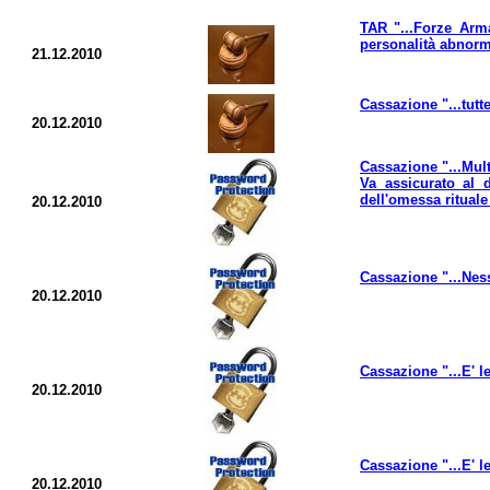
TAR "...Forze Arma
personalità abnorme
21.12.2010
Cassazione "...tut
20.12.2010
Cassazione "...Multe
Va assicurato al d
dell'omessa ritual
20.12.2010
Cassazione "...Ness
20.12.2010
Cassazione "...E' l
20.12.2010
Cassazione "...E' l
20.12.2010