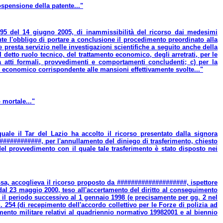
ospensione della patente..."
4895 del 14 giugno 2005, di inammissibilità del ricorso dai medesimi
 l'obbligo di portare a conclusione il procedimento preordinato alla
 presta servizio nelle investigazioni scientifiche a seguito anche della
el detto ruolo tecnico, del trattamento economico, degli arretrati, per le
 a atti formali, provvedimenti e comportamenti concludenti; c) per la
economico corrispondente alle mansioni effettivamente svolte..."
 mortale..."
quale il Tar del Lazio ha accolto il ricorso presentato dalla signora
############, per l'annullamento del diniego di trasferimento, chiesto
del provvedimento con il quale tale trasferimento è stato disposto nei
essa, accoglieva il ricorso proposto da ####################, ispettore
 dal 23 maggio 2000, teso all'accertamento del diritto al conseguimento
er il periodo successivo al 1 gennaio 1998 (e precisamente per gg. 2 nel
n. 254 (di recepimento dell'accordo collettivo per le Forze di polizia ad
ento militare relativi al quadriennio normativo 19982001 e al biennio