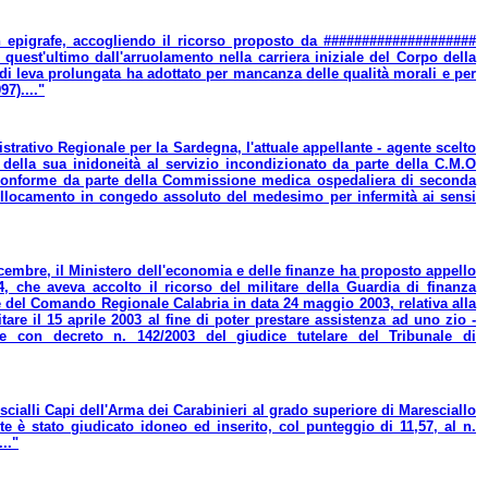
in epigrafe, accogliendo il ricorso proposto da ####################
uest'ultimo dall'arruolamento nella carriera iniziale del Corpo della
i leva prolungata ha adottato per mancanza delle qualità morali e per
97)...."
strativo Regionale per la Sardegna, l'attuale appellante - agente scelto
della sua inidoneità al servizio incondizionato da parte della C.M.O
 conforme da parte della Commissione medica ospedaliera di seconda
 collocamento in congedo assoluto del medesimo per infermità ai sensi
icembre, il Ministero dell'economia e delle finanze ha proposto appello
, che aveva accolto il ricorso del militare della Guardia di finanza
del Comando Regionale Calabria in data 24 maggio 2003, relativa alla
tare il 15 aprile 2003 al fine di poter prestare assistenza ad uno zio -
e con decreto n. 142/2003 del giudice tutelare del Tribunale di
cialli Capi dell'Arma dei Carabinieri al grado superiore di Maresciallo
te è stato giudicato idoneo ed inserito, col punteggio di 11,57, al n.
.."