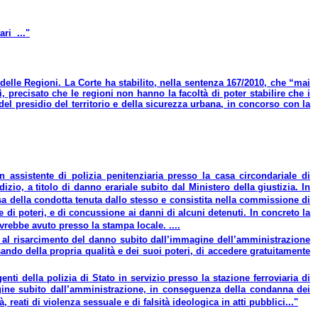
ari ..."
e delle Regioni. La Corte ha stabilito, nella sentenza 167/2010, che “mai
sì, precisato che le regioni non hanno la facoltà di poter stabilire che i
del presidio del territorio e della sicurezza urbana, in concorso con la
 assistente di polizia penitenziaria presso la casa circondariale di
io, a titolo di danno erariale subito dal Ministero della giustizia. In
sa della condotta tenuta dallo stesso e consistita nella commissione di
e di poteri, e di concussione ai danni di alcuni detenuti. In concreto la
rebbe avuto presso la stampa locale. ....
to al risarcimento del danno subito dall’immagine dell’amministrazione
sando della propria qualità e dei suoi poteri, di accedere gratuitamente
enti della polizia di Stato in servizio presso la stazione ferroviaria di
ine subito dall’amministrazione, in conseguenza della condanna dei
reati di violenza sessuale e di falsità ideologica in atti pubblici..."