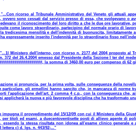
"...Con ricorso al Tribunale Amministrativo del Veneto gli attuali appe
 ovvero sono cessati dal servizio presso di essa, che svolgevano o aveva
devano il riconoscimento del loro diritto a che le due ore lavorative, po
ibuite come lavoro straordinario, partecipino del normale orario di lavor
la tredicesima mensilità e dell'indennità di buonuscita, limitatamente al
ha espressamente inserito l'indennità per lo straordinario fisso nell'inde
"...1l Ministero delI'interno, con ricorso n. 2177 del 2004 proposto al T
n. 372 del 26.4.2004 emesso dal Presidente della Sezione I ter del medesi
. ####################, la somma di 3460,00 euro per compenso di 62 giorn
sazione si pronuncia, per la prima volta, sulle conseguenze della novella 
n particolare, gli ermellini hanno sancito che, in mancanza di norme tra
porti l'applicazione dell'art. 2 comma 4 c.p., con la conseguenza che, 
si applicherà la nuova e più favorevole disciplina che ha trasformato un
te impugna il provvedimento del 15/12/09 con cui il Ministero della Giust
per titoli ed esami, a duecentoventisette posti di allievo agente di poli
, essendo la stessa risultata non idonea all'esame clinico generale e a
lettera c) d. lgs. n. 443/92;..."