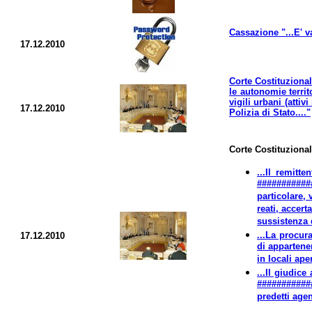
Cassazione "...E' va
17.12.2010
Corte Costituzional
le autonomie territ
vigili urbani (atti
17.12.2010
Polizia di Stato...."
Corte Costituziona
...Il remitt
############
particolare,
reati, accert
sussistenza 
...La procur
17.12.2010
di appartene
in locali aper
...Il giudice
###########
predetti agen