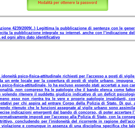
zione 4239/2009(..)
Legittima la pubblicazione di sentenze con le general
lecita la pubblicazione integrale su internet, anche con l’indicazione de
ed ogni altro dato identificativo
i idoneità psico-fisica-attitudinale richiesti per l'accesso a posti di vig
da un ente locale per la copertura di posti di vigile urbano, impugna 
à psico-fisica-attitudinale, lo ha escluso essendo stati accertati a suo cari
onalità, non compreso fra le patologie che il bando elenca come fattori
volendo ritenere il suddetto giudizio indicativo di un deficit psicolog
meno esso non rientra tra le vere e proprie patologie invalidanti, cost
stativi per chi aspira ad entrare Corpo della Polizia di Stato. Di qui,
endo ritenuto che le funzioni assegnate al vigile urbano sono assimilabil
ecise indicazioni emergenti dal bando di concorso, di poter accertare l'
 normativamente imposti per l'accesso alla Polizia di Stato, con la conse
strittivo, concludendo per l'inidoneità del ricorrente in ragione dell'acc
n violazione e comunque in assenza di una disciplina specifica che tale