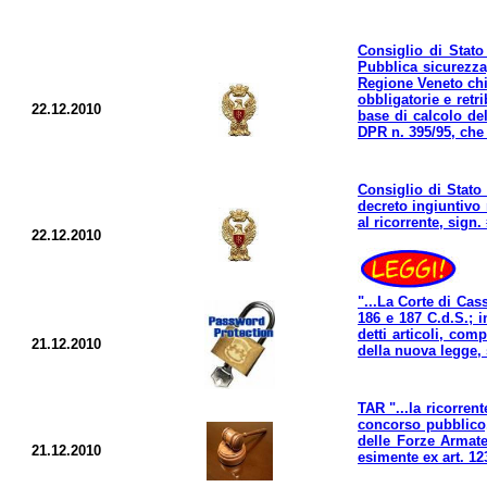
Consiglio di Stato 
Pubblica sicurezza,
Regione Veneto chie
obbligatorie e retr
22.12.2010
base di calcolo del
DPR n. 395/95, che 
Consiglio di Stato 
decreto ingiuntivo 
al ricorrente, sign
22.12.2010
"...La Corte di Cas
186 e 187 C.d.S.; i
detti articoli, com
21.12.2010
della nuova legge, 
TAR "...la ricorren
concorso pubblico, 
delle Forze Armate
21.12.2010
esimente ex art. 123 