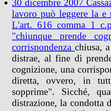
30 dicembre 2007 Cassazi
lavoro può leggere la e m
L'art. 616 comma 1 c.p.
"chiunque prende cog
corrispondenza
chiusa, a
distrae, al fine di prend
cognizione, una corrispo
diretta, ovvero, in tu
sopprime". Sicché, qu
distrazio­ne, la condotta 