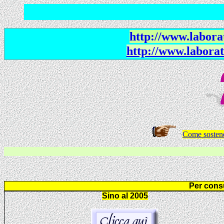
http://www.laborat
http://www.laborat
Come sosten
Per consu
Sino al 2005