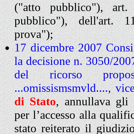
("atto pubblico"), art.
pubblico"), dell'art. 1
prova");
17 dicembre 2007 Consig
la decisione n. 3050/200
del ricorso propost
...omissismsmvld...., vi
di
Stato
, annullava gli
per l’accesso alla qualif
stato reiterato il giudiz