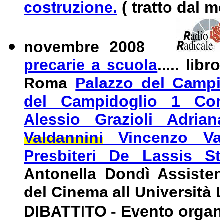
costruzione.
(
tratto dal 
novembre 2008
precarie a scuola
...
.. lib
Roma
Palazzo del Campi
del Campidoglio 1 Co
Alessio Grazioli Adri
Valdannini
Vincenzo Val
Presbiteri De Lassis S
Antonella Dondì Assistent
del Cinema all Università 
DIBATTITO
- Evento orga