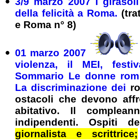
3/9 marzo 2007 I girasol
della felicità a Roma.
(tra
e Roma n° 8)
01 marzo 2007
violenza, il MEI, festiv
Sommario Le donne rom: l
La discriminazione dei
ro
ostacoli che devono affr
abitativo. Il complean
indipendenti.
Ospiti de
giornalista e scrittrice;