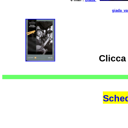
giada_va
Clicca s
Sched