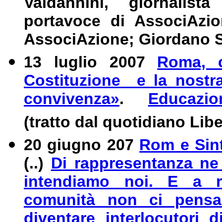
Valdannini, giornalist
portavoce di AssociAzi
AssociAzione; Giordano S
13 luglio 2007
Roma, c
Costituzione e la nostra
convivenza»
.
Educazio
(tratto dal quotidiano Lib
20 giugno 207
Rom e Sinti
(..)
D
i rappresentanza ne
intendiamo noi. E a re
comunità non ci pensan
diventare interlocutori di