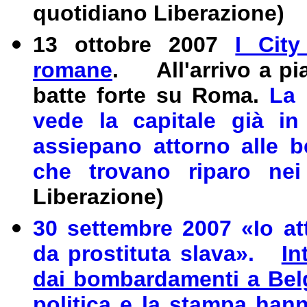
quotidiano Liberazione)
13 ottobre 2007
I Cit
romane
. A
ll'arrivo a p
batte forte su Roma.
La 
vede la capitale già in 
assiepano attorno alle b
che trovano riparo nei 
Liberazione)
30 settembre 2007 «Io att
da prostituta slava».
In
dai bombardamenti a Belg
politica e la stampa han