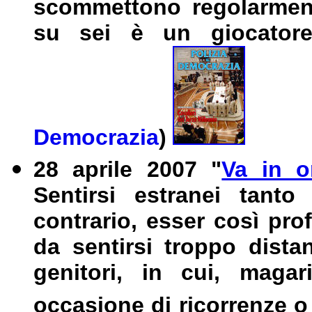
scommettono regolarment
su sei è un giocator
Democrazia
)
28 aprile 2007
"
Va in o
S
entirsi estranei tanto
contrario, esser così pro
da sentirsi troppo distan
genitori, in cui, magar
occasione di ricorrenze o